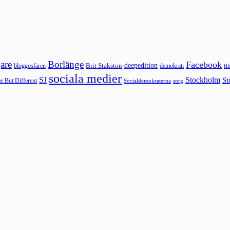
are
Borlänge
Facebook
deepedition
Brit Stakston
bloggosfären
demokrati
fi
sociala medier
SJ
Stockholm
St
 But Different
sorg
Socialdemokraterna