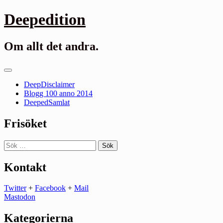
Gå
Deepedition
till
innehåll
Om allt det andra.
Primär
meny
DeepDisclaimer
Blogg 100 anno 2014
DeepedSamlat
Frisöket
Sök
efter:
Kontakt
Twitter
+
Facebook
+
Mail
Mastodon
Kategorierna