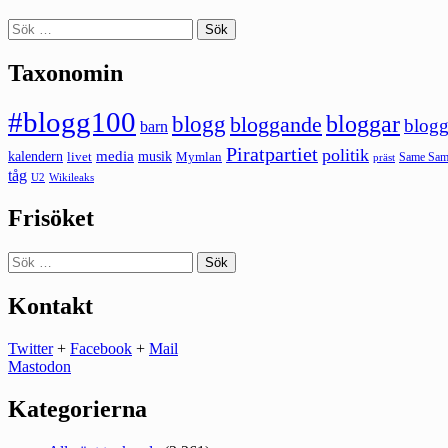
Sök
efter:
Taxonomin
#blogg100
bloggar
blogg
bloggande
blogg
barn
Piratpartiet
politik
kalendern
media
livet
musik
Mymlan
Same Same
präst
tåg
U2
Wikileaks
Frisöket
Sök
efter:
Kontakt
Twitter
+
Facebook
+
Mail
Mastodon
Kategorierna