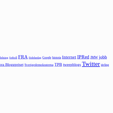
FRA
IPRed
jobb
Internet
JMW
Google
historia
ldelning
fotboll
födelsedag
Twitter
ora Bloggpriset
TPB
tweepblogs
Sverigedemokraterna
tävling