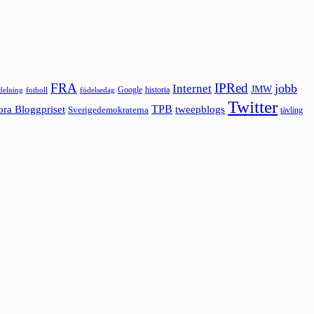
FRA
IPRed
jobb
Internet
JMW
Google
historia
ldelning
fotboll
födelsedag
Twitter
ora Bloggpriset
TPB
tweepblogs
Sverigedemokraterna
tävling