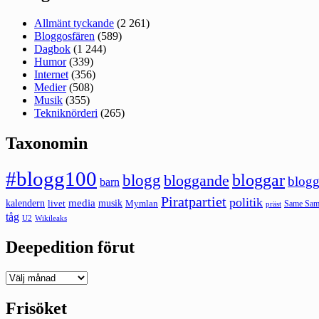
Allmänt tyckande
(2 261)
Bloggosfären
(589)
Dagbok
(1 244)
Humor
(339)
Internet
(356)
Medier
(508)
Musik
(355)
Tekniknörderi
(265)
Taxonomin
#blogg100
bloggar
blogg
bloggande
blogg
barn
Piratpartiet
politik
kalendern
media
livet
musik
Mymlan
Same Same
präst
tåg
U2
Wikileaks
Deepedition förut
Deepedition
förut
Frisöket