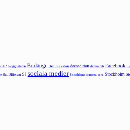
are
Borlänge
Facebook
deepedition
Brit Stakston
bloggosfären
demokrati
fi
sociala medier
SJ
Stockholm
St
 But Different
sorg
Socialdemokraterna