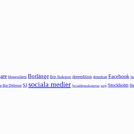
are
Borlänge
Facebook
deepedition
Brit Stakston
bloggosfären
demokrati
fi
sociala medier
SJ
Stockholm
St
 But Different
sorg
Socialdemokraterna