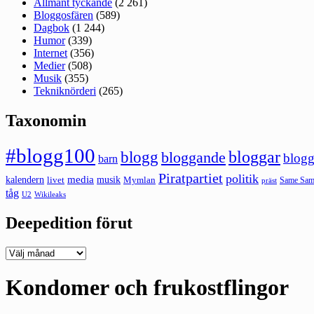
Allmänt tyckande
(2 261)
Bloggosfären
(589)
Dagbok
(1 244)
Humor
(339)
Internet
(356)
Medier
(508)
Musik
(355)
Tekniknörderi
(265)
Taxonomin
#blogg100
bloggar
blogg
bloggande
blogg
barn
Piratpartiet
politik
kalendern
media
livet
musik
Mymlan
Same Same
präst
tåg
U2
Wikileaks
Deepedition förut
Deepedition
förut
Kondomer och frukostflingor