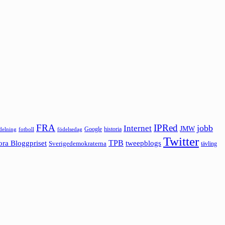
FRA
IPRed
jobb
Internet
JMW
Google
historia
ldelning
fotboll
födelsedag
Twitter
ora Bloggpriset
TPB
tweepblogs
Sverigedemokraterna
tävling