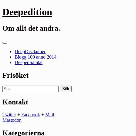
Gå
Deepedition
till
innehåll
Om allt det andra.
Primär
meny
DeepDisclaimer
Blogg 100 anno 2014
DeepedSamlat
Frisöket
Sök
efter:
Kontakt
Twitter
+
Facebook
+
Mail
Mastodon
Kategorierna