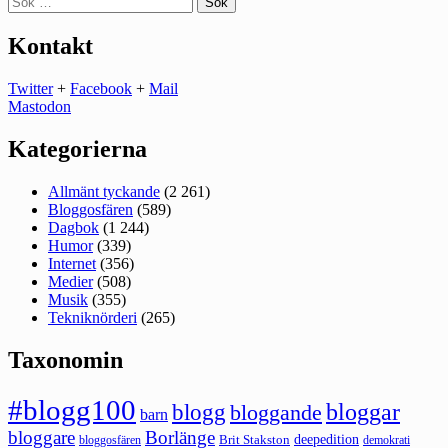
efter:
Kontakt
Twitter
+
Facebook
+
Mail
Mastodon
Kategorierna
Allmänt tyckande
(2 261)
Bloggosfären
(589)
Dagbok
(1 244)
Humor
(339)
Internet
(356)
Medier
(508)
Musik
(355)
Tekniknörderi
(265)
Taxonomin
#blogg100
bloggar
blogg
bloggande
barn
bloggare
Borlänge
deepedition
Brit Stakston
bloggosfären
demokrati