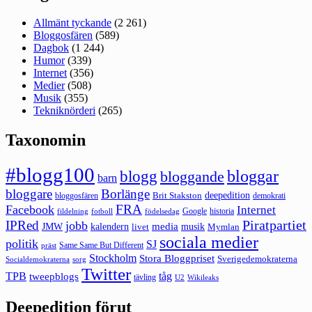
Allmänt tyckande
(2 261)
Bloggosfären
(589)
Dagbok
(1 244)
Humor
(339)
Internet
(356)
Medier
(508)
Musik
(355)
Tekniknörderi
(265)
Taxonomin
#blogg100
bloggar
blogg
bloggande
barn
bloggare
Borlänge
deepedition
Brit Stakston
bloggosfären
demokrati
FRA
Facebook
Internet
Google
historia
fildelning
fotboll
födelsedag
Piratpartiet
IPRed
jobb
kalendern
media
JMW
livet
musik
Mymlan
sociala medier
politik
SJ
Same Same But Different
präst
Stockholm
Stora Bloggpriset
Sverigedemokraterna
sorg
Socialdemokraterna
Twitter
TPB
tåg
tweepblogs
tävling
U2
Wikileaks
Deepedition förut