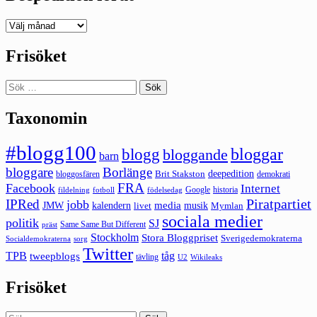
Deepedition
förut
Frisöket
Sök
efter:
Taxonomin
#blogg100
bloggar
blogg
bloggande
barn
bloggare
Borlänge
deepedition
Brit Stakston
bloggosfären
demokrati
FRA
Facebook
Internet
Google
historia
fildelning
fotboll
födelsedag
Piratpartiet
IPRed
jobb
kalendern
media
JMW
livet
musik
Mymlan
sociala medier
politik
SJ
Same Same But Different
präst
Stockholm
Stora Bloggpriset
Sverigedemokraterna
sorg
Socialdemokraterna
Twitter
TPB
tåg
tweepblogs
tävling
U2
Wikileaks
Frisöket
Sök