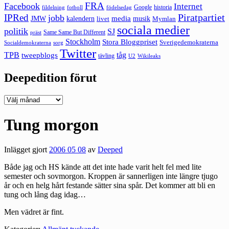
FRA
Facebook
Internet
Google
historia
fildelning
fotboll
födelsedag
Piratpartiet
IPRed
jobb
kalendern
media
JMW
livet
musik
Mymlan
sociala medier
politik
SJ
Same Same But Different
präst
Stockholm
Stora Bloggpriset
Sverigedemokraterna
sorg
Socialdemokraterna
Twitter
TPB
tåg
tweepblogs
tävling
U2
Wikileaks
Deepedition förut
Deepedition
förut
Tung morgon
Inlägget gjort
2006 05 08
av
Deeped
Både jag och HS kände att det inte hade varit helt fel med lite
semester och sovmorgon. Kroppen är sannerligen inte längre tjugo
år och en helg hårt festande sätter sina spår. Det kommer att bli en
tung och lång dag idag…
Men vädret är fint.