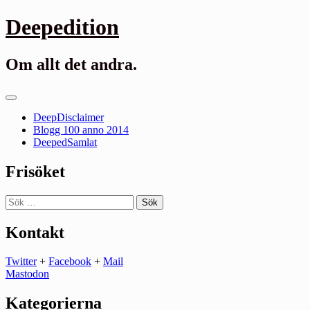
Gå
Deepedition
till
innehåll
Om allt det andra.
Primär
meny
DeepDisclaimer
Blogg 100 anno 2014
DeepedSamlat
Frisöket
Sök
efter:
Kontakt
Twitter
+
Facebook
+
Mail
Mastodon
Kategorierna