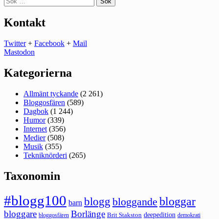
efter:
Kontakt
Twitter
+
Facebook
+
Mail
Mastodon
Kategorierna
Allmänt tyckande
(2 261)
Bloggosfären
(589)
Dagbok
(1 244)
Humor
(339)
Internet
(356)
Medier
(508)
Musik
(355)
Tekniknörderi
(265)
Taxonomin
#blogg100
bloggar
blogg
bloggande
barn
bloggare
Borlänge
deepedition
Brit Stakston
bloggosfären
demokrati