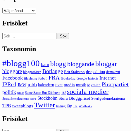
Deepedition
förut
Frisöket
Sök
efter:
Taxonomin
#blogg100
bloggar
blogg
bloggande
barn
bloggare
Borlänge
deepedition
Brit Stakston
bloggosfären
demokrati
FRA
Facebook
Internet
Google
historia
fildelning
fotboll
födelsedag
Piratpartiet
IPRed
jobb
kalendern
media
JMW
livet
musik
Mymlan
sociala medier
politik
SJ
Same Same But Different
präst
Stockholm
Stora Bloggpriset
Sverigedemokraterna
sorg
Socialdemokraterna
Twitter
TPB
tåg
tweepblogs
tävling
U2
Wikileaks
Frisöket
Sök