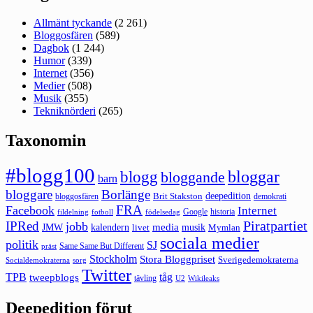
Allmänt tyckande
(2 261)
Bloggosfären
(589)
Dagbok
(1 244)
Humor
(339)
Internet
(356)
Medier
(508)
Musik
(355)
Tekniknörderi
(265)
Taxonomin
#blogg100
bloggar
blogg
bloggande
barn
bloggare
Borlänge
deepedition
Brit Stakston
bloggosfären
demokrati
FRA
Facebook
Internet
Google
historia
fildelning
fotboll
födelsedag
Piratpartiet
IPRed
jobb
kalendern
media
JMW
livet
musik
Mymlan
sociala medier
politik
SJ
Same Same But Different
präst
Stockholm
Stora Bloggpriset
Sverigedemokraterna
sorg
Socialdemokraterna
Twitter
TPB
tåg
tweepblogs
tävling
U2
Wikileaks
Deepedition förut