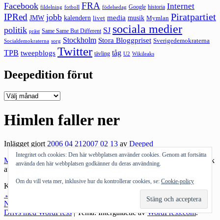
FRA
Facebook
Internet
Google
historia
fildelning
fotboll
födelsedag
Piratpartiet
IPRed
jobb
kalendern
media
JMW
livet
musik
Mymlan
sociala medier
politik
SJ
Same Same But Different
präst
Stockholm
Stora Bloggpriset
Sverigedemokraterna
sorg
Socialdemokraterna
Twitter
TPB
tåg
tweepblogs
tävling
U2
Wikileaks
Deepedition förut
Deepedition
förut
Himlen faller ner
Inlägget gjort
2006 04 21
2007 02 13
av
Deeped
Integritet och cookies: Den här webbplatsen använder cookies. Genom att fortsätta
MacBook Pro
säljs med… Windows XP… *ick* och sen säger folk
använda den här webbplatsen godkänner du deras användning.
att allt är som vanligt!!!!
Om du vill veta mer, inklusive hur du kontrollerar cookies, se:
Cookie-policy
Kategorier:
Tekniknörderi
Inläggsnavigering
←
Föregående inlägg
Nästa inlägg
→
Drivs med WordPress
|
Tema: Intergalactic av
WordPress.com
.