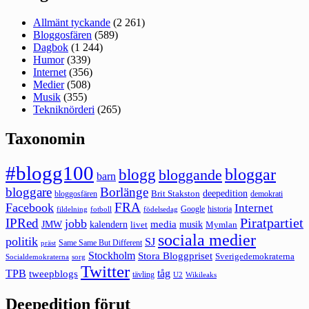
Allmänt tyckande
(2 261)
Bloggosfären
(589)
Dagbok
(1 244)
Humor
(339)
Internet
(356)
Medier
(508)
Musik
(355)
Tekniknörderi
(265)
Taxonomin
#blogg100
bloggar
blogg
bloggande
barn
bloggare
Borlänge
deepedition
Brit Stakston
bloggosfären
demokrati
FRA
Facebook
Internet
Google
historia
fildelning
fotboll
födelsedag
Piratpartiet
IPRed
jobb
kalendern
media
JMW
livet
musik
Mymlan
sociala medier
politik
SJ
Same Same But Different
präst
Stockholm
Stora Bloggpriset
Sverigedemokraterna
sorg
Socialdemokraterna
Twitter
TPB
tåg
tweepblogs
tävling
U2
Wikileaks
Deepedition förut