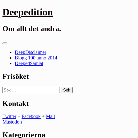
Gå
Deepedition
till
innehåll
Om allt det andra.
Primär
meny
DeepDisclaimer
Blogg 100 anno 2014
DeepedSamlat
Frisöket
Sök
efter:
Kontakt
Twitter
+
Facebook
+
Mail
Mastodon
Kategorierna