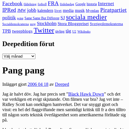
FRA
Facebook
Internet
Google
historia
fildelning
fotboll
födelsedag
Piratpartiet
IPRed
jobb
kalendern
media
JMW
livet
musik
Mymlan
sociala medier
politik
SJ
Same Same But Different
präst
Stockholm
Stora Bloggpriset
Sverigedemokraterna
sorg
Socialdemokraterna
Twitter
TPB
tåg
tweepblogs
tävling
U2
Wikileaks
Deepedition förut
Deepedition
förut
Pang pang
Inlägget gjort
2006 04 18
av
Deeped
Jag är halvt döv. Jag har precis sett ”
Black Hawk Down
” och det
var verkligen ett evigt skjutande. Om filmen var bra? Jag vet inte –
Ridley Scott kan onekligen hantverket. Det var snyggt gjort och
visst: en hel del flaggviftande men samtidigt kritisk till fr a den tilltro
till någon sorts teknisk överlägsenhet som amerikanerna förlitade sig
på.