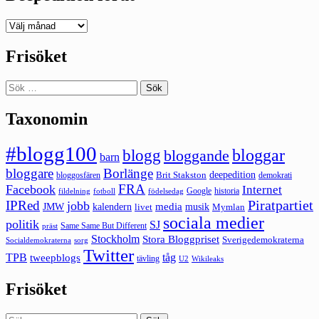
Deepedition
förut
Frisöket
Sök
efter:
Taxonomin
#blogg100
bloggar
blogg
bloggande
barn
bloggare
Borlänge
deepedition
Brit Stakston
bloggosfären
demokrati
FRA
Facebook
Internet
Google
historia
fildelning
fotboll
födelsedag
Piratpartiet
IPRed
jobb
kalendern
media
JMW
livet
musik
Mymlan
sociala medier
politik
SJ
Same Same But Different
präst
Stockholm
Stora Bloggpriset
Sverigedemokraterna
sorg
Socialdemokraterna
Twitter
TPB
tåg
tweepblogs
tävling
U2
Wikileaks
Frisöket
Sök