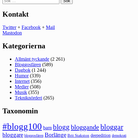
efter:
Kontakt
Twitter
+
Facebook
+
Mail
Mastodon
Kategorierna
Allmänt tyckande
(2 261)
Bloggosfären
(589)
Dagbok
(1 244)
Humor
(339)
Internet
(356)
Medier
(508)
Musik
(355)
Tekniknörderi
(265)
Taxonomin
#blogg100
bloggar
blogg
bloggande
barn
bloggare
Borlänge
deepedition
Brit Stakston
bloggosfären
demokrati