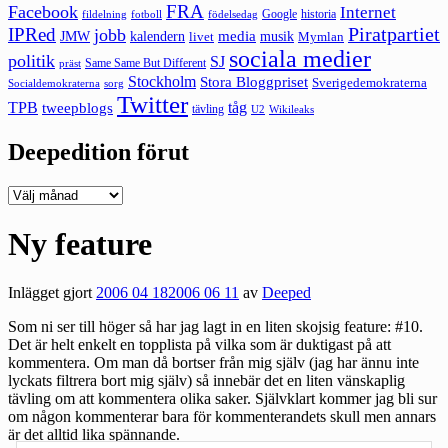
FRA
Facebook
Internet
Google
historia
fildelning
fotboll
födelsedag
Piratpartiet
IPRed
jobb
kalendern
media
JMW
livet
musik
Mymlan
sociala medier
politik
SJ
Same Same But Different
präst
Stockholm
Stora Bloggpriset
Sverigedemokraterna
sorg
Socialdemokraterna
Twitter
TPB
tåg
tweepblogs
tävling
U2
Wikileaks
Deepedition förut
Deepedition
förut
Ny feature
Inlägget gjort
2006 04 18
2006 06 11
av
Deeped
Som ni ser till höger så har jag lagt in en liten skojsig feature: #10.
Det är helt enkelt en topplista på vilka som är duktigast på att
kommentera. Om man då bortser från mig själv (jag har ännu inte
lyckats filtrera bort mig själv) så innebär det en liten vänskaplig
tävling om att kommentera olika saker. Självklart kommer jag bli sur
om någon kommenterar bara för kommenterandets skull men annars
är det alltid lika spännande.