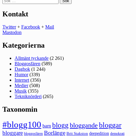
efter:
Kontakt
Twitter
+
Facebook
+
Mail
Mastodon
Kategorierna
Allmänt tyckande
(2 261)
Bloggosfären
(589)
Dagbok
(1 244)
Humor
(339)
Internet
(356)
Medier
(508)
Musik
(355)
Tekniknörderi
(265)
Taxonomin
#blogg100
bloggar
blogg
bloggande
barn
bloggare
Borlänge
deepedition
Brit Stakston
bloggosfären
demokrati