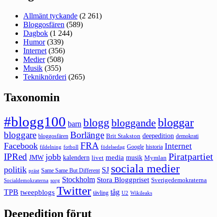
Allmänt tyckande
(2 261)
Bloggosfären
(589)
Dagbok
(1 244)
Humor
(339)
Internet
(356)
Medier
(508)
Musik
(355)
Tekniknörderi
(265)
Taxonomin
#blogg100
bloggar
blogg
bloggande
barn
bloggare
Borlänge
deepedition
Brit Stakston
bloggosfären
demokrati
FRA
Facebook
Internet
Google
historia
fildelning
fotboll
födelsedag
Piratpartiet
IPRed
jobb
kalendern
media
JMW
livet
musik
Mymlan
sociala medier
politik
SJ
Same Same But Different
präst
Stockholm
Stora Bloggpriset
Sverigedemokraterna
sorg
Socialdemokraterna
Twitter
TPB
tåg
tweepblogs
tävling
U2
Wikileaks
Deepedition förut