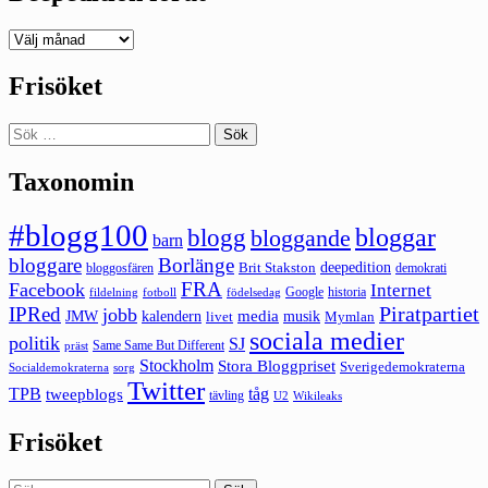
Deepedition
förut
Frisöket
Sök
efter:
Taxonomin
#blogg100
bloggar
blogg
bloggande
barn
bloggare
Borlänge
deepedition
Brit Stakston
bloggosfären
demokrati
FRA
Facebook
Internet
Google
historia
fildelning
fotboll
födelsedag
Piratpartiet
IPRed
jobb
kalendern
media
JMW
livet
musik
Mymlan
sociala medier
politik
SJ
Same Same But Different
präst
Stockholm
Stora Bloggpriset
Sverigedemokraterna
sorg
Socialdemokraterna
Twitter
TPB
tåg
tweepblogs
tävling
U2
Wikileaks
Frisöket
Sök