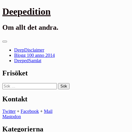
Gå
Deepedition
till
innehåll
Om allt det andra.
Primär
meny
DeepDisclaimer
Blogg 100 anno 2014
DeepedSamlat
Frisöket
Sök
efter:
Kontakt
Twitter
+
Facebook
+
Mail
Mastodon
Kategorierna