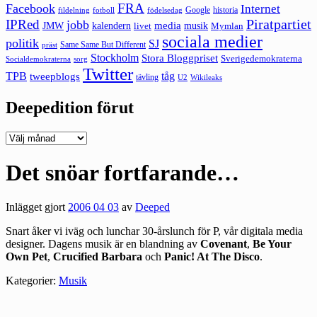
FRA
Facebook
Internet
Google
historia
fildelning
fotboll
födelsedag
Piratpartiet
IPRed
jobb
kalendern
media
JMW
livet
musik
Mymlan
sociala medier
politik
SJ
Same Same But Different
präst
Stockholm
Stora Bloggpriset
Sverigedemokraterna
sorg
Socialdemokraterna
Twitter
TPB
tåg
tweepblogs
tävling
U2
Wikileaks
Deepedition förut
Deepedition
förut
Det snöar fortfarande…
Inlägget gjort
2006 04 03
av
Deeped
Snart åker vi iväg och lunchar 30-årslunch för P, vår digitala media
designer. Dagens musik är en blandning av
Covenant
,
Be Your
Own Pet
,
Crucified Barbara
och
Panic! At The Disco
.
Kategorier:
Musik