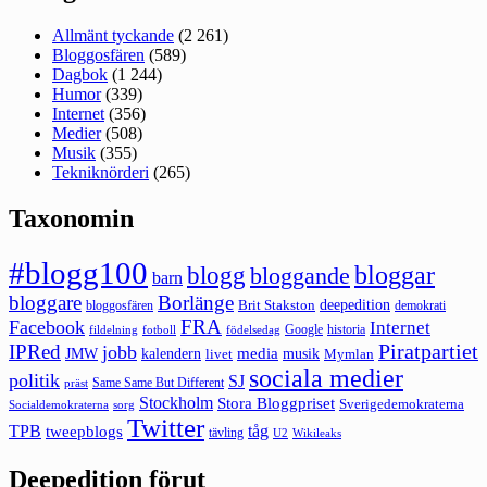
Allmänt tyckande
(2 261)
Bloggosfären
(589)
Dagbok
(1 244)
Humor
(339)
Internet
(356)
Medier
(508)
Musik
(355)
Tekniknörderi
(265)
Taxonomin
#blogg100
bloggar
blogg
bloggande
barn
bloggare
Borlänge
deepedition
Brit Stakston
bloggosfären
demokrati
FRA
Facebook
Internet
Google
historia
fildelning
fotboll
födelsedag
Piratpartiet
IPRed
jobb
kalendern
media
JMW
livet
musik
Mymlan
sociala medier
politik
SJ
Same Same But Different
präst
Stockholm
Stora Bloggpriset
Sverigedemokraterna
sorg
Socialdemokraterna
Twitter
TPB
tåg
tweepblogs
tävling
U2
Wikileaks
Deepedition förut