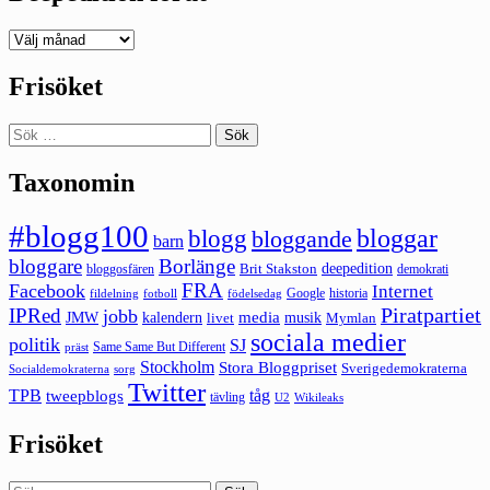
Deepedition
förut
Frisöket
Sök
efter:
Taxonomin
#blogg100
bloggar
blogg
bloggande
barn
bloggare
Borlänge
deepedition
Brit Stakston
bloggosfären
demokrati
FRA
Facebook
Internet
Google
historia
fildelning
fotboll
födelsedag
Piratpartiet
IPRed
jobb
kalendern
media
JMW
livet
musik
Mymlan
sociala medier
politik
SJ
Same Same But Different
präst
Stockholm
Stora Bloggpriset
Sverigedemokraterna
sorg
Socialdemokraterna
Twitter
TPB
tåg
tweepblogs
tävling
U2
Wikileaks
Frisöket
Sök