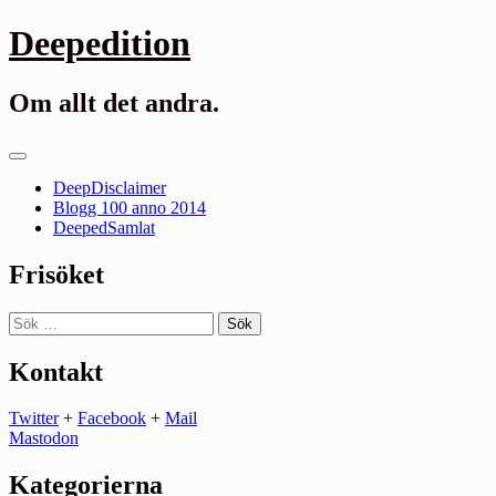
Gå
Deepedition
till
innehåll
Om allt det andra.
Primär
meny
DeepDisclaimer
Blogg 100 anno 2014
DeepedSamlat
Frisöket
Sök
efter:
Kontakt
Twitter
+
Facebook
+
Mail
Mastodon
Kategorierna