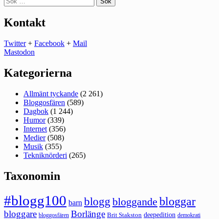
efter:
Kontakt
Twitter
+
Facebook
+
Mail
Mastodon
Kategorierna
Allmänt tyckande
(2 261)
Bloggosfären
(589)
Dagbok
(1 244)
Humor
(339)
Internet
(356)
Medier
(508)
Musik
(355)
Tekniknörderi
(265)
Taxonomin
#blogg100
bloggar
blogg
bloggande
barn
bloggare
Borlänge
deepedition
Brit Stakston
bloggosfären
demokrati