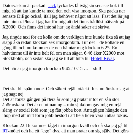
Datorväskan är packad.
Jack
lyckades få iväg sin senaste bok till
mig, så att jag kunde ta med den och visa imorgon. Ska packa ner
senaste DiEgo också, ifall jag behöver något att läsa. Fast det lär jag
inte hinna. Plus att jag har för mig att det finns trådlöst nätverk på
X2000. Och finns det inte så har jag ändå saker att skriva.
Jag ringde taxi för att kolla om de verkligen inte kunde fixa så att jag
slapp åka redan klockan sex imorgonbitti. Tur det – de kollade en
gång till och nu kommer de och hämtar mig klockan 6.25. En
halvtimme till är inte helt fel om man säger. 6.46 åker X2000 mot
Stockholm, och sedan ska jag se till att hitta till
Hotell Rival
.
Det här är jag imorgon klockan 9.45-10.15 … – shit!
Det ska bli spännande. Och säkert rejält otäckt. Just nu önskar jag att
jag sagt nej.
Det är första gången på flera år som jag pratar inför en sån stor
åhörarskara. Det är en utmaning – min sjukdom gav mig en rejäl
släng av social fobi som jag fått jobba bort. Antagligen hängde den
ihop med att mitt förra jobb bestod i att hela tiden vara i allas fokus.
Klockan 22.16 kommer tåget in imorgon kväll och då ska jag gå till
RT
-mötet och ha ett ”ego” dvs. att man pratar om sig själv. Det görs