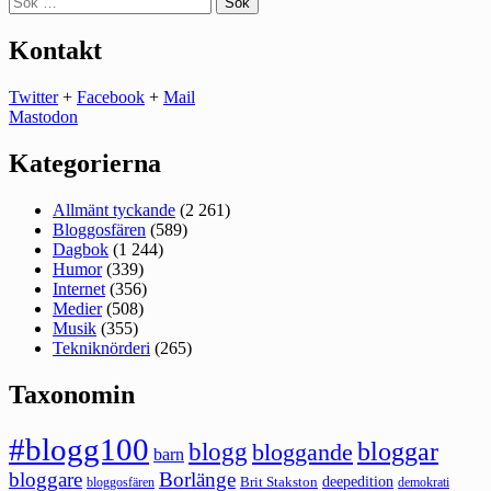
efter:
Kontakt
Twitter
+
Facebook
+
Mail
Mastodon
Kategorierna
Allmänt tyckande
(2 261)
Bloggosfären
(589)
Dagbok
(1 244)
Humor
(339)
Internet
(356)
Medier
(508)
Musik
(355)
Tekniknörderi
(265)
Taxonomin
#blogg100
bloggar
blogg
bloggande
barn
bloggare
Borlänge
deepedition
Brit Stakston
bloggosfären
demokrati