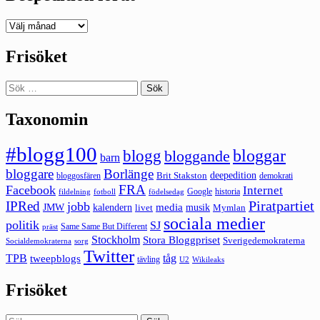
Deepedition
förut
Frisöket
Sök
efter:
Taxonomin
#blogg100
bloggar
blogg
bloggande
barn
bloggare
Borlänge
deepedition
Brit Stakston
bloggosfären
demokrati
FRA
Facebook
Internet
Google
historia
fildelning
fotboll
födelsedag
Piratpartiet
IPRed
jobb
kalendern
media
JMW
livet
musik
Mymlan
sociala medier
politik
SJ
Same Same But Different
präst
Stockholm
Stora Bloggpriset
Sverigedemokraterna
sorg
Socialdemokraterna
Twitter
TPB
tåg
tweepblogs
tävling
U2
Wikileaks
Frisöket
Sök