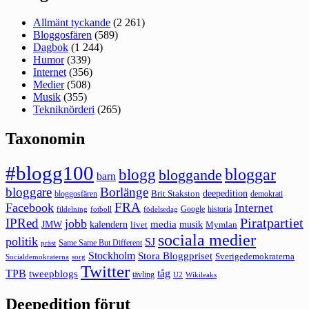
Allmänt tyckande
(2 261)
Bloggosfären
(589)
Dagbok
(1 244)
Humor
(339)
Internet
(356)
Medier
(508)
Musik
(355)
Tekniknörderi
(265)
Taxonomin
#blogg100
bloggar
blogg
bloggande
barn
bloggare
Borlänge
deepedition
Brit Stakston
bloggosfären
demokrati
FRA
Facebook
Internet
Google
historia
fildelning
fotboll
födelsedag
Piratpartiet
IPRed
jobb
kalendern
media
JMW
livet
musik
Mymlan
sociala medier
politik
SJ
Same Same But Different
präst
Stockholm
Stora Bloggpriset
Sverigedemokraterna
sorg
Socialdemokraterna
Twitter
TPB
tåg
tweepblogs
tävling
U2
Wikileaks
Deepedition förut