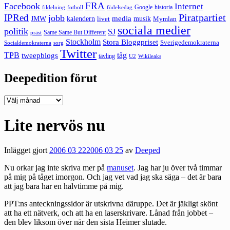
FRA
Facebook
Internet
Google
historia
fildelning
fotboll
födelsedag
Piratpartiet
IPRed
jobb
kalendern
media
JMW
livet
musik
Mymlan
sociala medier
politik
SJ
Same Same But Different
präst
Stockholm
Stora Bloggpriset
Sverigedemokraterna
sorg
Socialdemokraterna
Twitter
TPB
tåg
tweepblogs
tävling
U2
Wikileaks
Deepedition förut
Deepedition
förut
Lite nervös nu
Inlägget gjort
2006 03 22
2006 03 25
av
Deeped
Nu orkar jag inte skriva mer på
manuset
. Jag har ju över två timmar
på mig på tåget imorgon. Och jag vet vad jag ska säga – det är bara
att jag bara har en halvtimme på mig.
PPT:ns anteckningssidor är utskrivna däruppe. Det är jäkligt skönt
att ha ett nätverk, och att ha en laserskrivare. Lånad från jobbet –
den blev liksom över när den sista Heimer slutade.