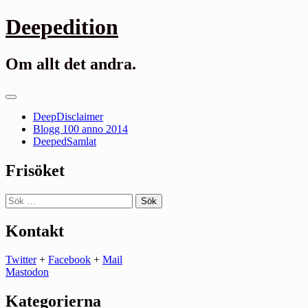
Gå
Deepedition
till
innehåll
Om allt det andra.
Primär
meny
DeepDisclaimer
Blogg 100 anno 2014
DeepedSamlat
Frisöket
Sök
efter:
Kontakt
Twitter
+
Facebook
+
Mail
Mastodon
Kategorierna