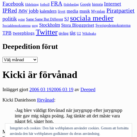
FRA
Facebook
Internet
Google
historia
fildelning
fotboll
födelsedag
Piratpartiet
IPRed
jobb
kalendern
media
JMW
livet
musik
Mymlan
sociala medier
politik
SJ
Same Same But Different
präst
Stockholm
Stora Bloggpriset
Sverigedemokraterna
sorg
Socialdemokraterna
Twitter
TPB
tåg
tweepblogs
tävling
U2
Wikileaks
Deepedition förut
Deepedition
förut
Kicki är förvånad
Inlägget gjort
2006 03 19
2006 03 19
av
Deeped
Kicki Danielsson
förvånad
:
-Jag blev väldigt förvånad när jurygrupp efter jurygrupp
inte gav mig några poäng. Jag tänkte att det måste vara
något fel, säger hon.
Integritet och cookies: Den här webbplatsen använder cookies. Genom att fortsätta
Men snälla Kicki. Hela din uppenbarelse gör ont i själen. Lägg av
använda den här webbplatsen godkänner du deras användning.