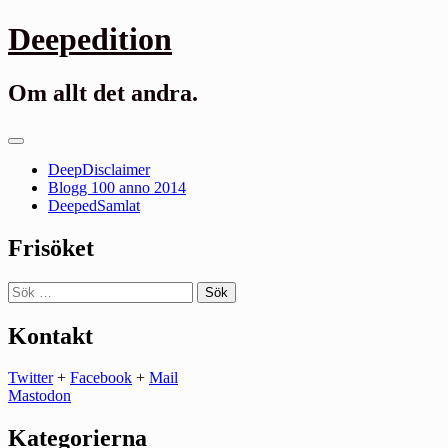
Gå
Deepedition
till
innehåll
Om allt det andra.
Primär
meny
DeepDisclaimer
Blogg 100 anno 2014
DeepedSamlat
Frisöket
Sök
efter:
Kontakt
Twitter
+
Facebook
+
Mail
Mastodon
Kategorierna