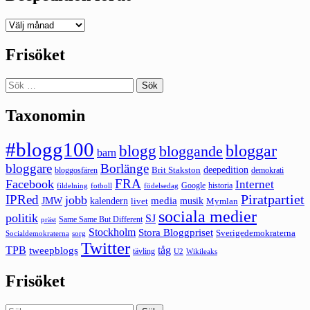
Deepedition
förut
Frisöket
Sök
efter:
Taxonomin
#blogg100
bloggar
blogg
bloggande
barn
bloggare
Borlänge
deepedition
Brit Stakston
bloggosfären
demokrati
FRA
Facebook
Internet
Google
historia
fildelning
fotboll
födelsedag
Piratpartiet
IPRed
jobb
kalendern
media
JMW
livet
musik
Mymlan
sociala medier
politik
SJ
Same Same But Different
präst
Stockholm
Stora Bloggpriset
Sverigedemokraterna
sorg
Socialdemokraterna
Twitter
TPB
tåg
tweepblogs
tävling
U2
Wikileaks
Frisöket
Sök