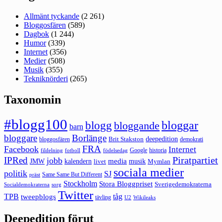
Allmänt tyckande
(2 261)
Bloggosfären
(589)
Dagbok
(1 244)
Humor
(339)
Internet
(356)
Medier
(508)
Musik
(355)
Tekniknörderi
(265)
Taxonomin
#blogg100
bloggar
blogg
bloggande
barn
bloggare
Borlänge
deepedition
Brit Stakston
bloggosfären
demokrati
FRA
Facebook
Internet
Google
historia
fildelning
fotboll
födelsedag
Piratpartiet
IPRed
jobb
kalendern
media
JMW
livet
musik
Mymlan
sociala medier
politik
SJ
Same Same But Different
präst
Stockholm
Stora Bloggpriset
Sverigedemokraterna
sorg
Socialdemokraterna
Twitter
TPB
tåg
tweepblogs
tävling
U2
Wikileaks
Deepedition förut