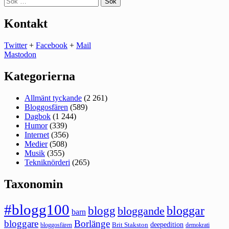
efter:
Kontakt
Twitter
+
Facebook
+
Mail
Mastodon
Kategorierna
Allmänt tyckande
(2 261)
Bloggosfären
(589)
Dagbok
(1 244)
Humor
(339)
Internet
(356)
Medier
(508)
Musik
(355)
Tekniknörderi
(265)
Taxonomin
#blogg100
bloggar
blogg
bloggande
barn
bloggare
Borlänge
deepedition
Brit Stakston
bloggosfären
demokrati