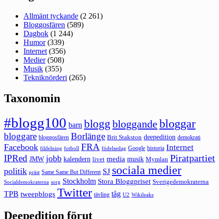
Allmänt tyckande
(2 261)
Bloggosfären
(589)
Dagbok
(1 244)
Humor
(339)
Internet
(356)
Medier
(508)
Musik
(355)
Tekniknörderi
(265)
Taxonomin
#blogg100
bloggar
blogg
bloggande
barn
bloggare
Borlänge
deepedition
Brit Stakston
bloggosfären
demokrati
FRA
Facebook
Internet
Google
historia
fildelning
fotboll
födelsedag
Piratpartiet
IPRed
jobb
kalendern
media
JMW
livet
musik
Mymlan
sociala medier
politik
SJ
Same Same But Different
präst
Stockholm
Stora Bloggpriset
Sverigedemokraterna
sorg
Socialdemokraterna
Twitter
TPB
tåg
tweepblogs
tävling
U2
Wikileaks
Deepedition förut