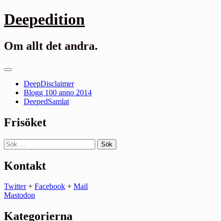
Gå
Deepedition
till
innehåll
Om allt det andra.
Primär
meny
DeepDisclaimer
Blogg 100 anno 2014
DeepedSamlat
Frisöket
Sök
efter:
Kontakt
Twitter
+
Facebook
+
Mail
Mastodon
Kategorierna