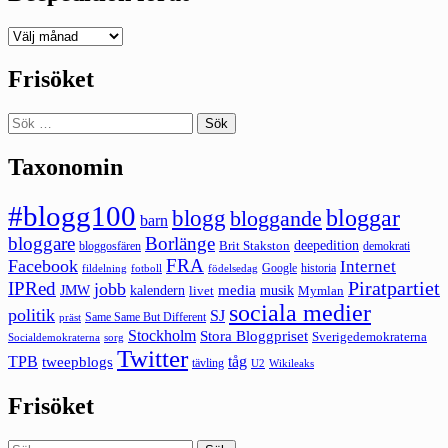
Deepedition
förut
Frisöket
Sök
efter:
Taxonomin
#blogg100
bloggar
blogg
bloggande
barn
bloggare
Borlänge
deepedition
Brit Stakston
bloggosfären
demokrati
FRA
Facebook
Internet
Google
historia
fildelning
fotboll
födelsedag
Piratpartiet
IPRed
jobb
kalendern
media
JMW
livet
musik
Mymlan
sociala medier
politik
SJ
Same Same But Different
präst
Stockholm
Stora Bloggpriset
Sverigedemokraterna
sorg
Socialdemokraterna
Twitter
TPB
tåg
tweepblogs
tävling
U2
Wikileaks
Frisöket
Sök