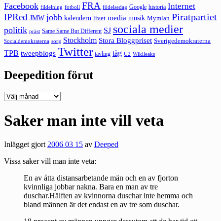
FRA
Facebook
Internet
Google
historia
fildelning
fotboll
födelsedag
Piratpartiet
IPRed
jobb
kalendern
media
JMW
livet
musik
Mymlan
sociala medier
politik
SJ
Same Same But Different
präst
Stockholm
Stora Bloggpriset
Sverigedemokraterna
sorg
Socialdemokraterna
Twitter
TPB
tåg
tweepblogs
tävling
U2
Wikileaks
Deepedition förut
Deepedition
förut
Saker man inte vill veta
Inlägget gjort
2006 03 15
av
Deeped
Vissa saker vill man inte veta:
En av åtta distansarbetande män och en av fjorton
kvinnliga jobbar nakna. Bara en man av tre
duschar.Hälften av kvinnorna duschar inte hemma och
bland männen är det endast en av tre som duschar.