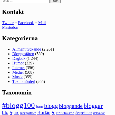
efter:
Kontakt
Twitter
+
Facebook
+
Mail
Mastodon
Kategorierna
Allmänt tyckande
(2 261)
Bloggosfären
(589)
Dagbok
(1 244)
Humor
(339)
Internet
(356)
Medier
(508)
Musik
(355)
Tekniknörderi
(265)
Taxonomin
#blogg100
bloggar
blogg
bloggande
barn
bloggare
Borlänge
deepedition
Brit Stakston
bloggosfären
demokrati