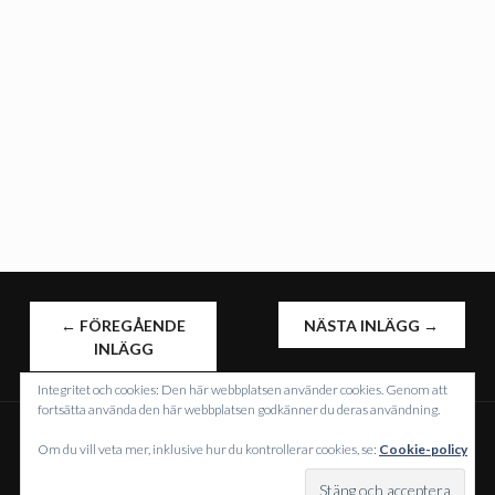
INLÄGGSNAVIGERING
←
FÖREGÅENDE
NÄSTA INLÄGG
→
INLÄGG
Integritet och cookies: Den här webbplatsen använder cookies. Genom att
fortsätta använda den här webbplatsen godkänner du deras användning.
Om du vill veta mer, inklusive hur du kontrollerar cookies, se:
Cookie-policy
DRIVS MED WORDPRESS
TEMA: INTERGALACTIC AV
WORDPRESS.COM
.