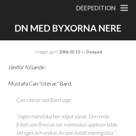
Gå
DEEPEDITION
till
PRI
MEN
innehåll
DN MED BYXORNA NERE
Inlägget gjort
2006 03 13
av
Deeped
Jämför följande:
Mustafa Can ”citerar” Bard:
Can citerar vad Bard sagt:
”Ingen människa har något värde. Den enda
frihet som finns är när människor upplever både
sitt eget och andras liv som totalt meningslöst.”