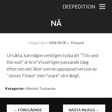
Gå
DEEPEDITION
till
PRI
MEN
innehåll
NÄ
Inlägget gjort
2006 03 08
av
Deeped
Ursäkta, kan någon verkligen tycka att ”Tilly and
the wall” är bra? Visserligen passande idag
eftersom det låter som en uppoppad version av
”Jösses Flickor” men *snark* så tråkigt.
Kategorier:
Allmänt Tyckande
INLÄGGSNAVIGERING
←
FÖREGÅENDE
NÄSTA INLÄGG
→