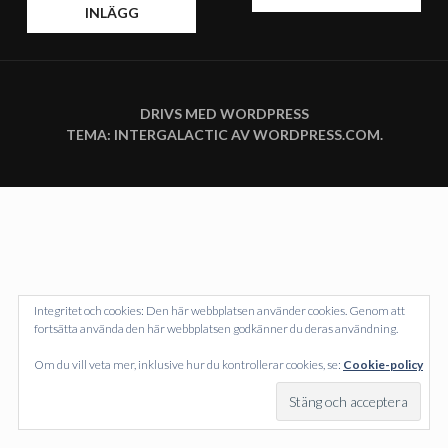
INLÄGG
DRIVS MED WORDPRESS
TEMA: INTERGALACTIC AV
WORDPRESS.COM
.
Integritet och cookies: Den här webbplatsen använder cookies. Genom att
fortsätta använda den här webbplatsen godkänner du deras användning.
Om du vill veta mer, inklusive hur du kontrollerar cookies, se:
Cookie-policy