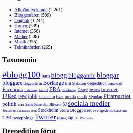
Allmänt tyckande
(2 261)
Bloggosfären
(589)
Dagbok
(1 244)
Humor
(339)
Internet
(356)
Medier
(508)
Musik
(355)
Tekniknörderi
(265)
Taxonomin
#blogg100
bloggar
blogg
bloggande
barn
bloggare
Borlänge
deepedition
Brit Stakston
bloggosfären
demokrati
FRA
Facebook
Internet
Google
historia
fildelning
fotboll
födelsedag
Piratpartiet
IPRed
jobb
kalendern
media
JMW
livet
musik
Mymlan
sociala medier
politik
SJ
Same Same But Different
präst
Stockholm
Stora Bloggpriset
Sverigedemokraterna
sorg
Socialdemokraterna
Twitter
TPB
tåg
tweepblogs
tävling
U2
Wikileaks
Deepedition förut