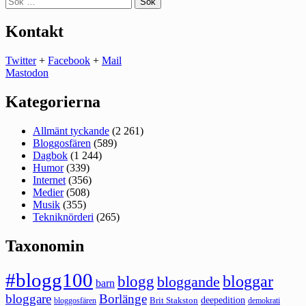
efter:
Kontakt
Twitter
+
Facebook
+
Mail
Mastodon
Kategorierna
Allmänt tyckande
(2 261)
Bloggosfären
(589)
Dagbok
(1 244)
Humor
(339)
Internet
(356)
Medier
(508)
Musik
(355)
Tekniknörderi
(265)
Taxonomin
#blogg100
bloggar
blogg
bloggande
barn
bloggare
Borlänge
deepedition
Brit Stakston
bloggosfären
demokrati