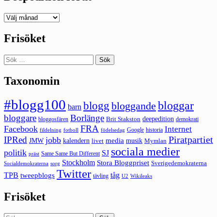
Deepedition
förut
Frisöket
Sök
efter:
Taxonomin
#blogg100
bloggar
blogg
bloggande
barn
bloggare
Borlänge
deepedition
Brit Stakston
bloggosfären
demokrati
FRA
Facebook
Internet
Google
historia
fildelning
fotboll
födelsedag
Piratpartiet
IPRed
jobb
kalendern
media
JMW
livet
musik
Mymlan
sociala medier
politik
SJ
Same Same But Different
präst
Stockholm
Stora Bloggpriset
Sverigedemokraterna
sorg
Socialdemokraterna
Twitter
TPB
tåg
tweepblogs
tävling
U2
Wikileaks
Frisöket
Sök