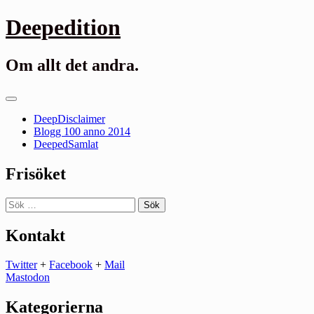
Gå
Deepedition
till
innehåll
Om allt det andra.
Primär
meny
DeepDisclaimer
Blogg 100 anno 2014
DeepedSamlat
Frisöket
Sök
efter:
Kontakt
Twitter
+
Facebook
+
Mail
Mastodon
Kategorierna