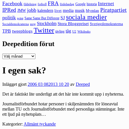
FRA
Facebook
Internet
Google
historia
fildelning
fotboll
födelsedag
Piratpartiet
IPRed
jobb
kalendern
media
JMW
livet
musik
Mymlan
sociala medier
politik
SJ
Same Same But Different
präst
Stockholm
Stora Bloggpriset
Sverigedemokraterna
sorg
Socialdemokraterna
Twitter
TPB
tåg
tweepblogs
tävling
U2
Wikileaks
Deepedition förut
Deepedition
förut
I egen sak?
Inlägget gjort
2006 03 08
2013 10 20
av
Deeped
Det är faktiskt lite underligt att
det här
inte kommit upp i nyheterna.
Journalistförbundet hotar personer i skiljenämnden för löneavtal
mellan TU och Journalistförbundet med personliga stämningar. Inte
ett ljud på nyhetsplats…
Kategorier:
Allmänt tyckande