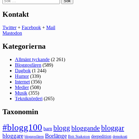
efter:
Kontakt
Twitter
+
Facebook
+
Mail
Mastodon
Kategorierna
Allmänt tyckande
(2 261)
Bloggosfären
(589)
Dagbok
(1 244)
Humor
(339)
Internet
(356)
Medier
(508)
Musik
(355)
Tekniknörderi
(265)
Taxonomin
#blogg100
bloggar
blogg
bloggande
barn
bloggare
Borlänge
deepedition
Brit Stakston
bloggosfären
demokrati