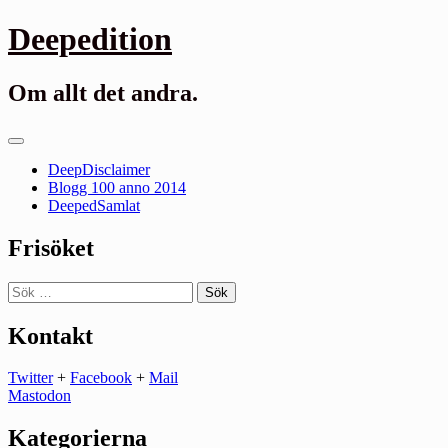
Gå
Deepedition
till
innehåll
Om allt det andra.
Primär
meny
DeepDisclaimer
Blogg 100 anno 2014
DeepedSamlat
Frisöket
Sök
efter:
Kontakt
Twitter
+
Facebook
+
Mail
Mastodon
Kategorierna