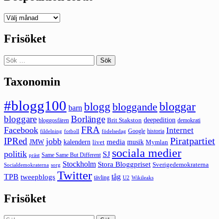
Deepedition
förut
Frisöket
Sök
efter:
Taxonomin
#blogg100
bloggar
blogg
bloggande
barn
bloggare
Borlänge
deepedition
Brit Stakston
bloggosfären
demokrati
FRA
Facebook
Internet
Google
historia
fildelning
fotboll
födelsedag
Piratpartiet
IPRed
jobb
kalendern
media
JMW
livet
musik
Mymlan
sociala medier
politik
SJ
Same Same But Different
präst
Stockholm
Stora Bloggpriset
Sverigedemokraterna
sorg
Socialdemokraterna
Twitter
TPB
tåg
tweepblogs
tävling
U2
Wikileaks
Frisöket
Sök