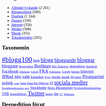
Allmänt tyckande
(2 261)
Bloggosfären
(589)
Dagbok
(1 244)
Humor
(339)
Internet
(356)
Medier
(508)
Musik
(355)
Tekniknörderi
(265)
Taxonomin
#blogg100
bloggar
blogg
bloggande
barn
bloggare
Borlänge
deepedition
Brit Stakston
bloggosfären
demokrati
FRA
Facebook
Internet
Google
historia
fildelning
fotboll
födelsedag
Piratpartiet
IPRed
jobb
kalendern
media
JMW
livet
musik
Mymlan
sociala medier
politik
SJ
Same Same But Different
präst
Stockholm
Stora Bloggpriset
Sverigedemokraterna
sorg
Socialdemokraterna
Twitter
TPB
tåg
tweepblogs
tävling
U2
Wikileaks
Deepedition förut