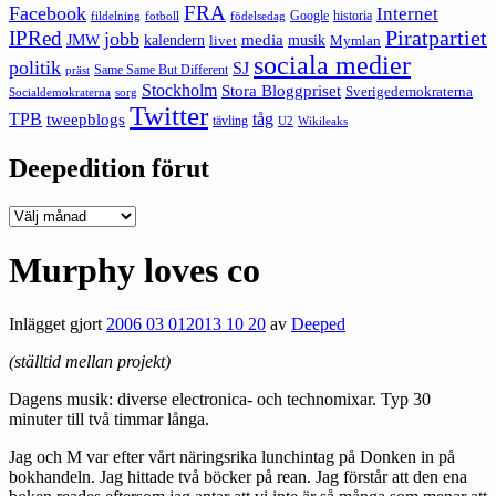
FRA
Facebook
Internet
Google
historia
fildelning
fotboll
födelsedag
Piratpartiet
IPRed
jobb
kalendern
media
JMW
livet
musik
Mymlan
sociala medier
politik
SJ
Same Same But Different
präst
Stockholm
Stora Bloggpriset
Sverigedemokraterna
sorg
Socialdemokraterna
Twitter
TPB
tåg
tweepblogs
tävling
U2
Wikileaks
Deepedition förut
Deepedition
förut
Murphy loves co
Inlägget gjort
2006 03 01
2013 10 20
av
Deeped
(ställtid mellan projekt)
Dagens musik: diverse electronica- och technomixar. Typ 30
minuter till två timmar långa.
Jag och M var efter vårt näringsrika lunchintag på Donken in på
bokhandeln. Jag hittade två böcker på rean. Jag förstår att den ena