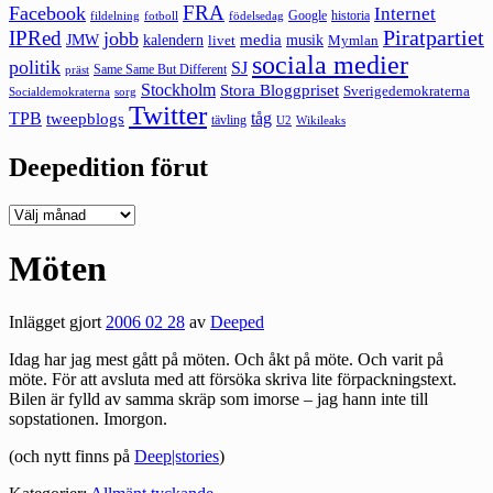
FRA
Facebook
Internet
Google
historia
fildelning
fotboll
födelsedag
Piratpartiet
IPRed
jobb
kalendern
media
JMW
livet
musik
Mymlan
sociala medier
politik
SJ
Same Same But Different
präst
Stockholm
Stora Bloggpriset
Sverigedemokraterna
sorg
Socialdemokraterna
Twitter
TPB
tåg
tweepblogs
tävling
U2
Wikileaks
Deepedition förut
Deepedition
förut
Möten
Inlägget gjort
2006 02 28
av
Deeped
Idag har jag mest gått på möten. Och åkt på möte. Och varit på
möte. För att avsluta med att försöka skriva lite förpackningstext.
Bilen är fylld av samma skräp som imorse – jag hann inte till
sopstationen. Imorgon.
(och nytt finns på
Deep|stories
)