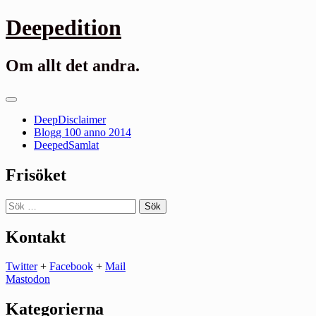
Gå
Deepedition
till
innehåll
Om allt det andra.
Primär
meny
DeepDisclaimer
Blogg 100 anno 2014
DeepedSamlat
Frisöket
Sök
efter:
Kontakt
Twitter
+
Facebook
+
Mail
Mastodon
Kategorierna