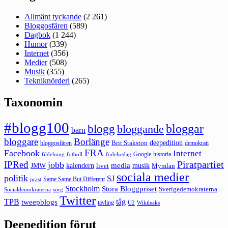
Allmänt tyckande
(2 261)
Bloggosfären
(589)
Dagbok
(1 244)
Humor
(339)
Internet
(356)
Medier
(508)
Musik
(355)
Tekniknörderi
(265)
Taxonomin
#blogg100
bloggar
blogg
bloggande
barn
bloggare
Borlänge
deepedition
Brit Stakston
bloggosfären
demokrati
FRA
Facebook
Internet
Google
historia
fildelning
fotboll
födelsedag
Piratpartiet
IPRed
jobb
kalendern
media
JMW
livet
musik
Mymlan
sociala medier
politik
SJ
Same Same But Different
präst
Stockholm
Stora Bloggpriset
Sverigedemokraterna
sorg
Socialdemokraterna
Twitter
TPB
tåg
tweepblogs
tävling
U2
Wikileaks
Deepedition förut