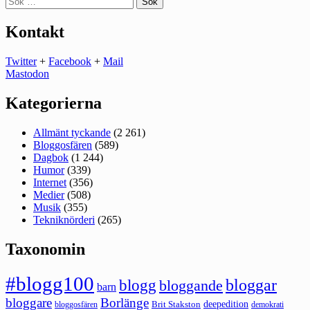
efter:
Kontakt
Twitter
+
Facebook
+
Mail
Mastodon
Kategorierna
Allmänt tyckande
(2 261)
Bloggosfären
(589)
Dagbok
(1 244)
Humor
(339)
Internet
(356)
Medier
(508)
Musik
(355)
Tekniknörderi
(265)
Taxonomin
#blogg100
bloggar
blogg
bloggande
barn
bloggare
Borlänge
deepedition
Brit Stakston
bloggosfären
demokrati