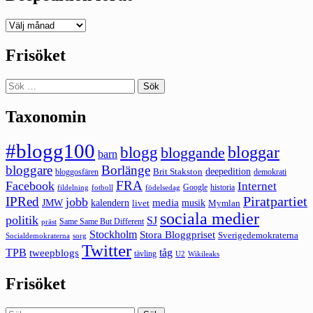
Deepedition
förut
Frisöket
Sök
efter:
Taxonomin
#blogg100
bloggar
blogg
bloggande
barn
bloggare
Borlänge
deepedition
Brit Stakston
bloggosfären
demokrati
FRA
Facebook
Internet
Google
historia
fildelning
fotboll
födelsedag
Piratpartiet
IPRed
jobb
kalendern
media
JMW
livet
musik
Mymlan
sociala medier
politik
SJ
Same Same But Different
präst
Stockholm
Stora Bloggpriset
Sverigedemokraterna
sorg
Socialdemokraterna
Twitter
TPB
tåg
tweepblogs
tävling
U2
Wikileaks
Frisöket
Sök