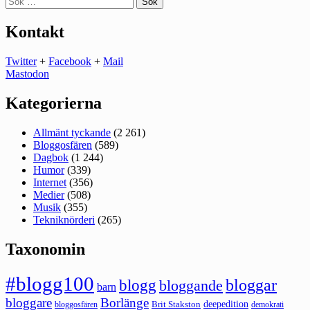
efter:
Kontakt
Twitter
+
Facebook
+
Mail
Mastodon
Kategorierna
Allmänt tyckande
(2 261)
Bloggosfären
(589)
Dagbok
(1 244)
Humor
(339)
Internet
(356)
Medier
(508)
Musik
(355)
Tekniknörderi
(265)
Taxonomin
#blogg100
bloggar
blogg
bloggande
barn
bloggare
Borlänge
deepedition
Brit Stakston
bloggosfären
demokrati