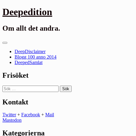
Gå
Deepedition
till
innehåll
Om allt det andra.
Primär
meny
DeepDisclaimer
Blogg 100 anno 2014
DeepedSamlat
Frisöket
Sök
efter:
Kontakt
Twitter
+
Facebook
+
Mail
Mastodon
Kategorierna