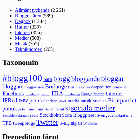
Allmänt tyckande
(2 261)
Bloggosfären
(589)
Dagbok
(1 244)
Humor
(339)
Internet
(356)
Medier
(508)
Musik
(355)
Tekniknörderi
(265)
Taxonomin
#blogg100
bloggar
blogg
bloggande
barn
bloggare
Borlänge
deepedition
Brit Stakston
bloggosfären
demokrati
FRA
Facebook
Internet
Google
historia
fildelning
fotboll
födelsedag
Piratpartiet
IPRed
jobb
kalendern
media
JMW
livet
musik
Mymlan
sociala medier
politik
SJ
Same Same But Different
präst
Stockholm
Stora Bloggpriset
Sverigedemokraterna
sorg
Socialdemokraterna
Twitter
TPB
tåg
tweepblogs
tävling
U2
Wikileaks
Deepedition förut