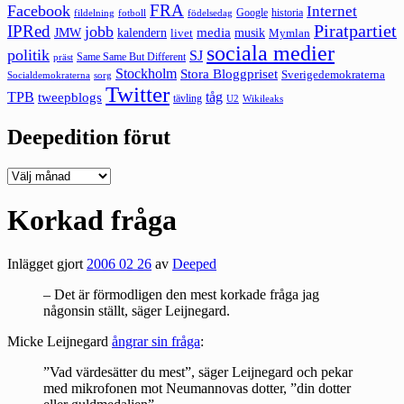
FRA
Facebook
Internet
Google
historia
fildelning
fotboll
födelsedag
Piratpartiet
IPRed
jobb
kalendern
media
JMW
livet
musik
Mymlan
sociala medier
politik
SJ
Same Same But Different
präst
Stockholm
Stora Bloggpriset
Sverigedemokraterna
sorg
Socialdemokraterna
Twitter
TPB
tåg
tweepblogs
tävling
U2
Wikileaks
Deepedition förut
Deepedition
förut
Korkad fråga
Inlägget gjort
2006 02 26
av
Deeped
– Det är förmodligen den mest korkade fråga jag
någonsin ställt, säger Leijnegard.
Micke Leijnegard
ångrar sin fråga
:
”Vad värdesätter du mest”, säger Leijnegard och pekar
med mikrofonen mot Neumannovas dotter, ”din dotter