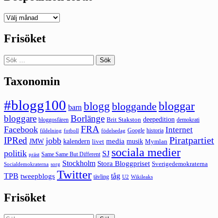
Deepedition
förut
Frisöket
Sök
efter:
Taxonomin
#blogg100
bloggar
blogg
bloggande
barn
bloggare
Borlänge
deepedition
Brit Stakston
bloggosfären
demokrati
FRA
Facebook
Internet
Google
historia
fildelning
fotboll
födelsedag
Piratpartiet
IPRed
jobb
kalendern
media
JMW
livet
musik
Mymlan
sociala medier
politik
SJ
Same Same But Different
präst
Stockholm
Stora Bloggpriset
Sverigedemokraterna
sorg
Socialdemokraterna
Twitter
TPB
tåg
tweepblogs
tävling
U2
Wikileaks
Frisöket
Sök