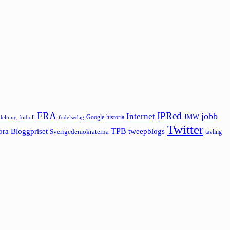
FRA
IPRed
jobb
Internet
JMW
Google
historia
ldelning
fotboll
födelsedag
Twitter
ora Bloggpriset
TPB
tweepblogs
Sverigedemokraterna
tävling