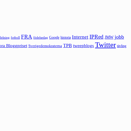
FRA
IPRed
jobb
Internet
JMW
Google
historia
ldelning
fotboll
födelsedag
Twitter
ora Bloggpriset
TPB
tweepblogs
Sverigedemokraterna
tävling