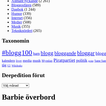
Allmänt tyckande
(2 261)
Bloggosfären
(589)
Dagbok
(1 244)
Humor
(339)
Internet
(356)
Medier
(508)
Musik
(355)
Tekniknörderi
(265)
Taxonomin
#blogg100
bloggar
blogg
bloggande
blogg
barn
Piratpartiet
politik
kalendern
media
livet
musik
Mymlan
Same Same
präst
tåg
U2
Wikileaks
Deepedition förut
Deepedition
förut
Barbie överbord