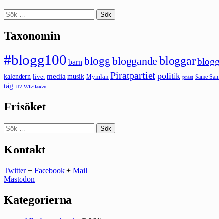
Sök
efter:
Taxonomin
#blogg100
bloggar
blogg
bloggande
blogg
barn
Piratpartiet
politik
kalendern
media
livet
musik
Mymlan
Same Same
präst
tåg
U2
Wikileaks
Frisöket
Sök
efter:
Kontakt
Twitter
+
Facebook
+
Mail
Mastodon
Kategorierna