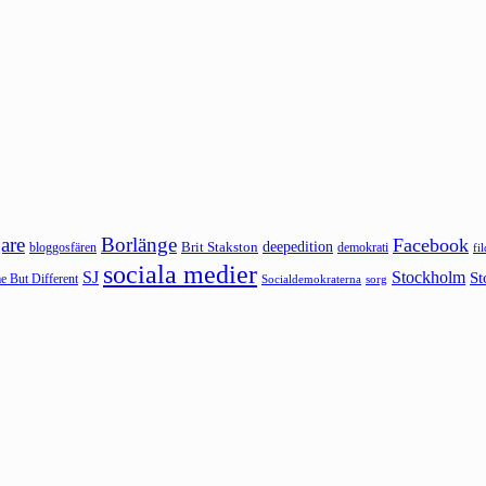
are
Borlänge
Facebook
deepedition
Brit Stakston
bloggosfären
demokrati
fi
sociala medier
SJ
Stockholm
St
 But Different
sorg
Socialdemokraterna