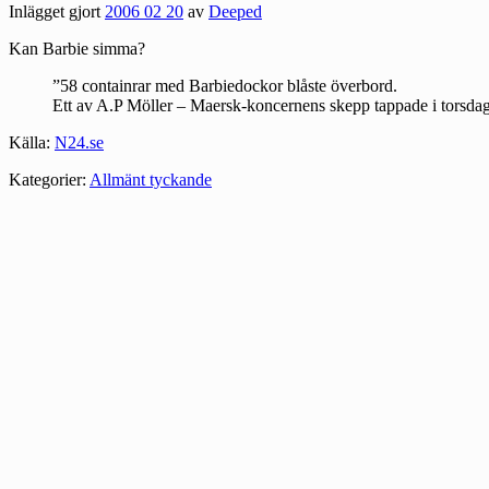
Inlägget gjort
2006 02 20
av
Deeped
Kan Barbie simma?
”58 containrar med Barbiedockor blåste överbord.
Ett av A.P Möller – Maersk-koncernens skepp tappade i torsdags
Källa:
N24.se
Kategorier:
Allmänt tyckande