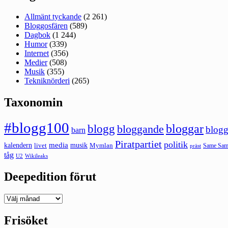
Allmänt tyckande
(2 261)
Bloggosfären
(589)
Dagbok
(1 244)
Humor
(339)
Internet
(356)
Medier
(508)
Musik
(355)
Tekniknörderi
(265)
Taxonomin
#blogg100
bloggar
blogg
bloggande
blogg
barn
Piratpartiet
politik
kalendern
media
livet
musik
Mymlan
Same Same
präst
tåg
U2
Wikileaks
Deepedition förut
Deepedition
förut
Frisöket