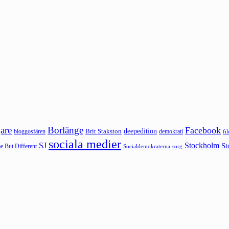
are
Borlänge
Facebook
deepedition
Brit Stakston
bloggosfären
demokrati
fi
sociala medier
SJ
Stockholm
St
 But Different
sorg
Socialdemokraterna