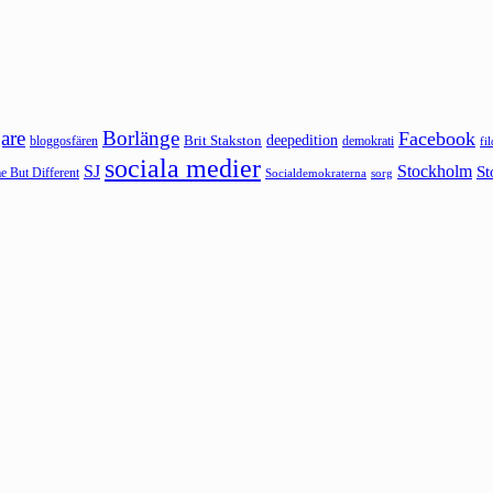
are
Borlänge
Facebook
deepedition
Brit Stakston
bloggosfären
demokrati
fi
sociala medier
SJ
Stockholm
St
 But Different
sorg
Socialdemokraterna