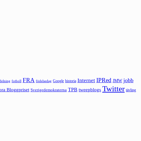
FRA
IPRed
jobb
Internet
JMW
Google
historia
ldelning
fotboll
födelsedag
Twitter
ora Bloggpriset
TPB
tweepblogs
Sverigedemokraterna
tävling