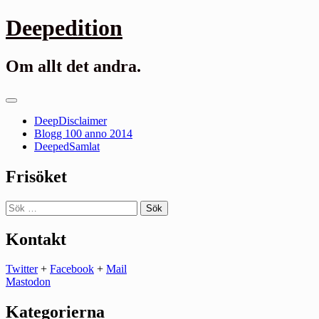
Gå
Deepedition
till
innehåll
Om allt det andra.
Primär
meny
DeepDisclaimer
Blogg 100 anno 2014
DeepedSamlat
Frisöket
Sök
efter:
Kontakt
Twitter
+
Facebook
+
Mail
Mastodon
Kategorierna