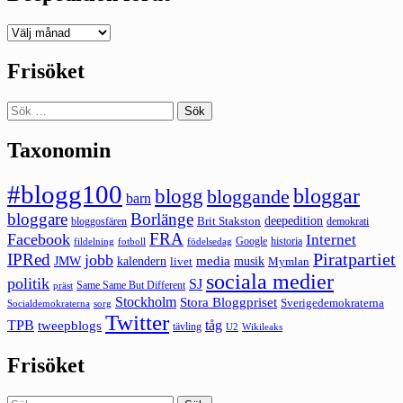
Deepedition
förut
Frisöket
Sök
efter:
Taxonomin
#blogg100
bloggar
blogg
bloggande
barn
bloggare
Borlänge
deepedition
Brit Stakston
bloggosfären
demokrati
FRA
Facebook
Internet
Google
historia
fildelning
fotboll
födelsedag
Piratpartiet
IPRed
jobb
kalendern
media
JMW
livet
musik
Mymlan
sociala medier
politik
SJ
Same Same But Different
präst
Stockholm
Stora Bloggpriset
Sverigedemokraterna
sorg
Socialdemokraterna
Twitter
TPB
tåg
tweepblogs
tävling
U2
Wikileaks
Frisöket
Sök