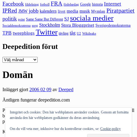
FRA
Facebook
Internet
Google
historia
fildelning
fotboll
födelsedag
Piratpartiet
IPRed
jobb
kalendern
media
JMW
livet
musik
Mymlan
sociala medier
politik
SJ
Same Same But Different
präst
Stockholm
Stora Bloggpriset
Sverigedemokraterna
sorg
Socialdemokraterna
Twitter
TPB
tåg
tweepblogs
tävling
U2
Wikileaks
Deepedition förut
Deepedition
förut
Domän
Inlägget gjort
2006 02 09
av
Deeped
Äntligen fungerar deepedition.com
På förekommen anledning: det enda som händer är att ni kommer till
Integritet och cookies: Den här webbplatsen använder cookies. Genom att fortsätta
blogspot eftersom jag ännu inte lyckats få tid att lösa det lilla
använda den här webbplatsen godkänner du deras användning.
problemet med två bloggar på samma konto hos mitt webbhotell.
Om du vill veta mer, inklusive hur du kontrollerar cookies, se:
Cookie-policy
Kategorier:
Allmänt tyckande