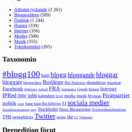
Allmänt tyckande
(2 261)
Bloggosfären
(589)
Dagbok
(1 244)
Humor
(339)
Internet
(356)
Medier
(508)
Musik
(355)
Tekniknörderi
(265)
Taxonomin
#blogg100
bloggar
blogg
bloggande
barn
bloggare
Borlänge
deepedition
Brit Stakston
bloggosfären
demokrati
FRA
Facebook
Internet
Google
historia
fildelning
fotboll
födelsedag
Piratpartiet
IPRed
jobb
kalendern
media
JMW
livet
musik
Mymlan
sociala medier
politik
SJ
Same Same But Different
präst
Stockholm
Stora Bloggpriset
Sverigedemokraterna
sorg
Socialdemokraterna
Twitter
TPB
tåg
tweepblogs
tävling
U2
Wikileaks
Deepedition förut