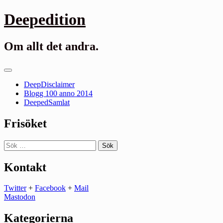
Gå
Deepedition
till
innehåll
Om allt det andra.
Primär
meny
DeepDisclaimer
Blogg 100 anno 2014
DeepedSamlat
Frisöket
Sök
efter:
Kontakt
Twitter
+
Facebook
+
Mail
Mastodon
Kategorierna