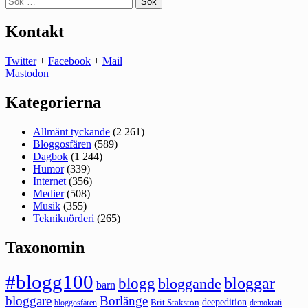
efter:
Kontakt
Twitter
+
Facebook
+
Mail
Mastodon
Kategorierna
Allmänt tyckande
(2 261)
Bloggosfären
(589)
Dagbok
(1 244)
Humor
(339)
Internet
(356)
Medier
(508)
Musik
(355)
Tekniknörderi
(265)
Taxonomin
#blogg100
bloggar
blogg
bloggande
barn
bloggare
Borlänge
deepedition
Brit Stakston
bloggosfären
demokrati