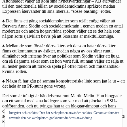
Aftonbladet väljer att göra sina nyhetsvärderingar – AB återvänder
till den traditionella fållan av socialdemokratins språkrör medan
Expressen återvänder till sina liberala, ”sosse-bashing”-rötter.
♠ Det finns ett gäng socialdemokrater som rejält enögt väljer att
försvara Anna Sjödin och socialdemokratin i gemen medan ett antal
moderater och andra högervridna spöken väljer att se det hela som
någon sorts självklart bevis på att Sossarna är maktfullkomliga.
♠ Mellan de som förstår dörrvakter och de som hatar dörrvakter
finns ett kontinuum av åsikter, medan några av oss slirar runt i
allmänhet och irriteras över att politiker som Sjödin väljer att ljuga
om så flagranta saker som att hon varit full, att man väljer att sälja ut
all heder genom att försöka spela på offer-rollen och misshandlad-
kvinna-rollen.
♠ Några få har gått på samma konspiratoriska linje som jag la ut – att
det hela är ett PR-stunt gone wrong.
Det som är tråkigt är händelserna runt
Martin Melin
. Han bloggade
om ett samtal med sina kollegor som var med att plocka in SSU-
ordföranden, och nu tvingas han ta en bloggar-timeout och hans
chefer verkar vara rejält analfabetiska (för eventuella polischefer
Integritet och cookies: Den här webbplatsen använder cookies. Genom att fortsätta
som läser det här kan jag berätta att analfabetism innebär att man inte
använda den här webbplatsen godkänner du deras användning.
kan läsa) som väljer att jönsa om internutredningar mm.