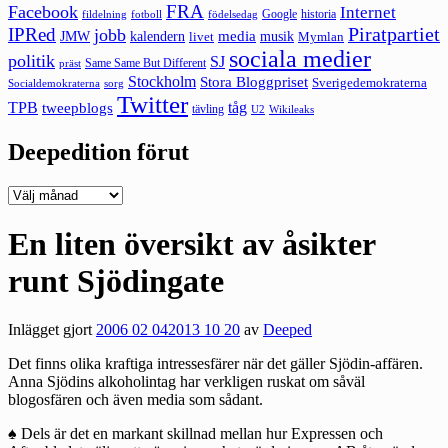
FRA
Facebook
Internet
Google
historia
fildelning
fotboll
födelsedag
Piratpartiet
IPRed
jobb
kalendern
media
JMW
livet
musik
Mymlan
sociala medier
politik
SJ
Same Same But Different
präst
Stockholm
Stora Bloggpriset
Sverigedemokraterna
sorg
Socialdemokraterna
Twitter
TPB
tåg
tweepblogs
tävling
U2
Wikileaks
Deepedition förut
Deepedition
förut
En liten översikt av åsikter
runt Sjödingate
Inlägget gjort
2006 02 04
2013 10 20
av
Deeped
Det finns olika kraftiga intressesfärer när det gäller Sjödin-affären.
Anna Sjödins alkoholintag har verkligen ruskat om såväl
blogosfären och även media som sådant.
♠ Dels är det en markant skillnad mellan hur Expressen och