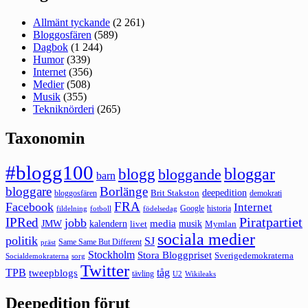
Allmänt tyckande
(2 261)
Bloggosfären
(589)
Dagbok
(1 244)
Humor
(339)
Internet
(356)
Medier
(508)
Musik
(355)
Tekniknörderi
(265)
Taxonomin
#blogg100
bloggar
blogg
bloggande
barn
bloggare
Borlänge
deepedition
Brit Stakston
bloggosfären
demokrati
FRA
Facebook
Internet
Google
historia
fildelning
fotboll
födelsedag
Piratpartiet
IPRed
jobb
kalendern
media
JMW
livet
musik
Mymlan
sociala medier
politik
SJ
Same Same But Different
präst
Stockholm
Stora Bloggpriset
Sverigedemokraterna
sorg
Socialdemokraterna
Twitter
TPB
tåg
tweepblogs
tävling
U2
Wikileaks
Deepedition förut