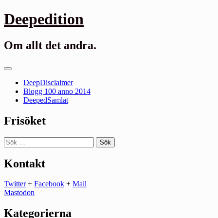
Gå
Deepedition
till
innehåll
Om allt det andra.
Primär
meny
DeepDisclaimer
Blogg 100 anno 2014
DeepedSamlat
Frisöket
Sök
efter:
Kontakt
Twitter
+
Facebook
+
Mail
Mastodon
Kategorierna