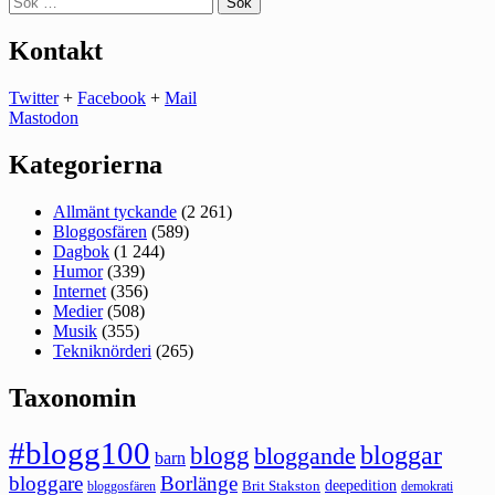
efter:
Kontakt
Twitter
+
Facebook
+
Mail
Mastodon
Kategorierna
Allmänt tyckande
(2 261)
Bloggosfären
(589)
Dagbok
(1 244)
Humor
(339)
Internet
(356)
Medier
(508)
Musik
(355)
Tekniknörderi
(265)
Taxonomin
#blogg100
bloggar
blogg
bloggande
barn
bloggare
Borlänge
deepedition
Brit Stakston
bloggosfären
demokrati