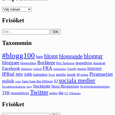
Deepedition
förut
Frisöket
Sök
efter:
Taxonomin
#blogg100
bloggar
blogg
bloggande
barn
bloggare
Borlänge
deepedition
Brit Stakston
bloggosfären
demokrati
FRA
Facebook
Internet
Google
historia
fildelning
fotboll
födelsedag
Piratpartiet
IPRed
jobb
kalendern
media
JMW
livet
musik
Mymlan
sociala medier
politik
SJ
Same Same But Different
präst
Stockholm
Stora Bloggpriset
Sverigedemokraterna
sorg
Socialdemokraterna
Twitter
TPB
tåg
tweepblogs
tävling
U2
Wikileaks
Frisöket
Sök