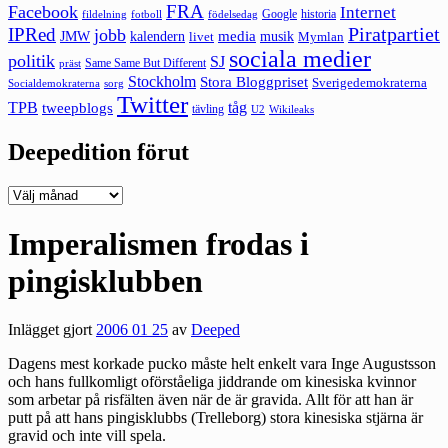
FRA
Facebook
Internet
Google
historia
fildelning
fotboll
födelsedag
Piratpartiet
IPRed
jobb
kalendern
media
JMW
livet
musik
Mymlan
sociala medier
politik
SJ
Same Same But Different
präst
Stockholm
Stora Bloggpriset
Sverigedemokraterna
sorg
Socialdemokraterna
Twitter
TPB
tåg
tweepblogs
tävling
U2
Wikileaks
Deepedition förut
Deepedition
förut
Imperalismen frodas i
pingisklubben
Inlägget gjort
2006 01 25
av
Deeped
Dagens mest korkade pucko måste helt enkelt vara Inge Augustsson
och hans fullkomligt oförståeliga jiddrande om kinesiska kvinnor
som arbetar på risfälten även när de är gravida. Allt för att han är
putt på att hans pingisklubbs (Trelleborg) stora kinesiska stjärna är
gravid och inte vill spela.