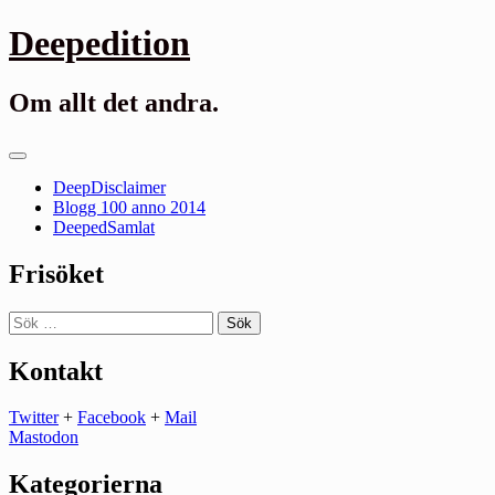
Gå
Deepedition
till
innehåll
Om allt det andra.
Primär
meny
DeepDisclaimer
Blogg 100 anno 2014
DeepedSamlat
Frisöket
Sök
efter:
Kontakt
Twitter
+
Facebook
+
Mail
Mastodon
Kategorierna