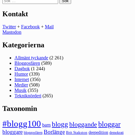
efter:
Kontakt
Twitter
+
Facebook
+
Mail
Mastodon
Kategorierna
Allmänt tyckande
(2 261)
Bloggosfären
(589)
Dagbok
(1 244)
Humor
(339)
Internet
(356)
Medier
(508)
Musik
(355)
Tekniknörderi
(265)
Taxonomin
#blogg100
bloggar
blogg
bloggande
barn
bloggare
Borlänge
deepedition
Brit Stakston
bloggosfären
demokrati