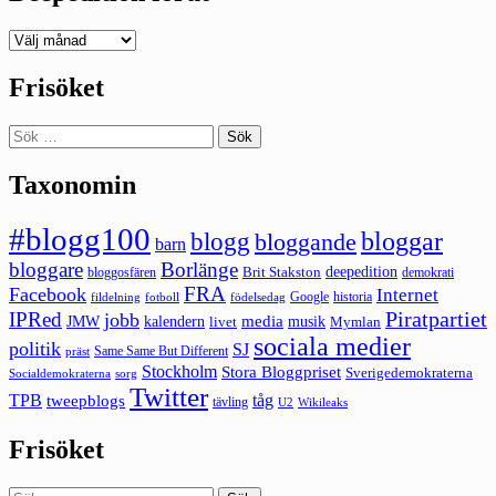
Deepedition
förut
Frisöket
Sök
efter:
Taxonomin
#blogg100
bloggar
blogg
bloggande
barn
bloggare
Borlänge
deepedition
Brit Stakston
bloggosfären
demokrati
FRA
Facebook
Internet
Google
historia
fildelning
fotboll
födelsedag
Piratpartiet
IPRed
jobb
kalendern
media
JMW
livet
musik
Mymlan
sociala medier
politik
SJ
Same Same But Different
präst
Stockholm
Stora Bloggpriset
Sverigedemokraterna
sorg
Socialdemokraterna
Twitter
TPB
tåg
tweepblogs
tävling
U2
Wikileaks
Frisöket
Sök