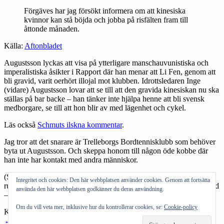
Förgäves har jag försökt informera om att kinesiska
kvinnor kan stå böjda och jobba på risfälten fram till
åttonde månaden.
Källa:
Aftonbladet
Augustsson lyckas att visa på ytterligare manschauvunistiska och
imperalistiska åsikter i Rapport där han menar att Li Fen, genom att
bli gravid, varit oerhört illojal mot klubben. Idrottsledaren Inge
(vidare) Augustsson lovar att se till att den gravida kinesiskan nu ska
ställas på bar backe – han tänker inte hjälpa henne att bli svensk
medborgare, se till att hon blir av med lägenhet och cykel.
Läs också
Schmuts ilskna kommentar
.
Jag tror att det snarare är Trelleborgs Bordtennisklubb som behöver
byta ut Augustsson. Och skeppa honom till någon öde kobbe där
han inte har kontakt med andra människor.
(Sen har redigerarna på Aftonbladet lyckats att få till en riktigt usel
Integritet och cookies: Den här webbplatsen använder cookies. Genom att fortsätta
rubbe:
”Sparkas – för att hon inte vill spela gravid”
. Spela gravid
använda den här webbplatsen godkänner du deras användning.
– är det att vara skengravid?)
Om du vill veta mer, inklusive hur du kontrollerar cookies, se:
Cookie-policy
Kategorier:
Allmänt tyckande
Inläggsnavigering
←
Föregående inlägg