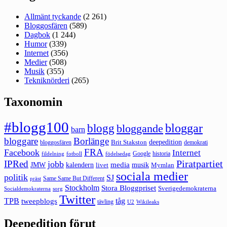
Allmänt tyckande
(2 261)
Bloggosfären
(589)
Dagbok
(1 244)
Humor
(339)
Internet
(356)
Medier
(508)
Musik
(355)
Tekniknörderi
(265)
Taxonomin
#blogg100
bloggar
blogg
bloggande
barn
bloggare
Borlänge
deepedition
Brit Stakston
bloggosfären
demokrati
FRA
Facebook
Internet
Google
historia
fildelning
fotboll
födelsedag
Piratpartiet
IPRed
jobb
kalendern
media
JMW
livet
musik
Mymlan
sociala medier
politik
SJ
Same Same But Different
präst
Stockholm
Stora Bloggpriset
Sverigedemokraterna
sorg
Socialdemokraterna
Twitter
TPB
tåg
tweepblogs
tävling
U2
Wikileaks
Deepedition förut