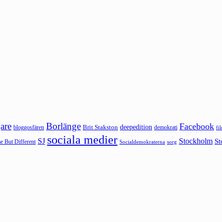
are
Borlänge
Facebook
deepedition
Brit Stakston
bloggosfären
demokrati
fi
sociala medier
SJ
Stockholm
St
 But Different
sorg
Socialdemokraterna