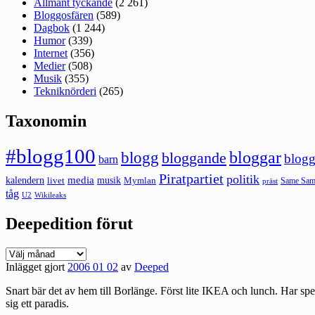
Allmänt tyckande
(2 261)
Bloggosfären
(589)
Dagbok
(1 244)
Humor
(339)
Internet
(356)
Medier
(508)
Musik
(355)
Tekniknörderi
(265)
Taxonomin
#blogg100
bloggar
blogg
bloggande
blogg
barn
Piratpartiet
politik
kalendern
media
livet
musik
Mymlan
Same Same
präst
tåg
U2
Wikileaks
Deepedition förut
Deepedition
förut
Inlägget gjort
2006 01 02
av
Deeped
Snart bär det av hem till Borlänge. Först lite IKEA och lunch. Har spe
sig ett paradis.