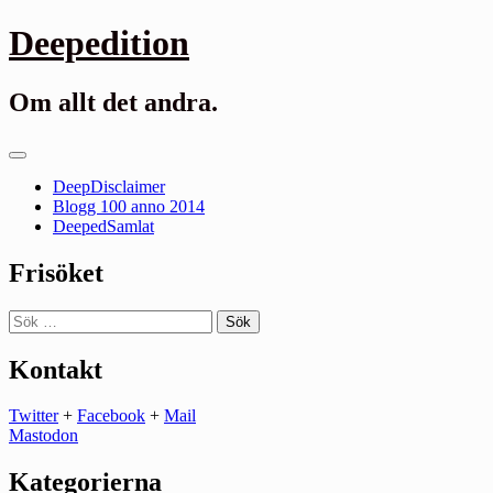
Gå
Deepedition
till
innehåll
Om allt det andra.
Primär
meny
DeepDisclaimer
Blogg 100 anno 2014
DeepedSamlat
Frisöket
Sök
efter:
Kontakt
Twitter
+
Facebook
+
Mail
Mastodon
Kategorierna