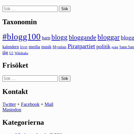
Sök
efter:
Taxonomin
#blogg100
bloggar
blogg
bloggande
blogg
barn
Piratpartiet
politik
kalendern
media
livet
musik
Mymlan
Same Same
präst
tåg
U2
Wikileaks
Frisöket
Sök
efter:
Kontakt
Twitter
+
Facebook
+
Mail
Mastodon
Kategorierna