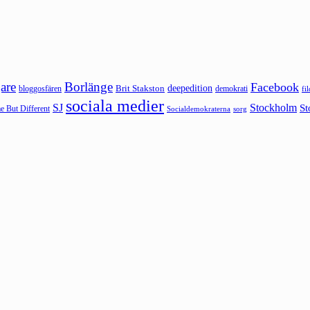
are
Borlänge
Facebook
deepedition
Brit Stakston
bloggosfären
demokrati
fi
sociala medier
SJ
Stockholm
St
 But Different
sorg
Socialdemokraterna