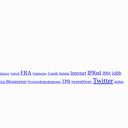
FRA
IPRed
jobb
Internet
JMW
Google
historia
ldelning
fotboll
födelsedag
Twitter
ora Bloggpriset
TPB
tweepblogs
Sverigedemokraterna
tävling