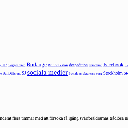
are
Borlänge
Facebook
deepedition
Brit Stakston
bloggosfären
demokrati
fi
sociala medier
SJ
Stockholm
St
 But Different
sorg
Socialdemokraterna
nderat flera timmar med att försöka få igång svärföräldrarnas trådlösa 