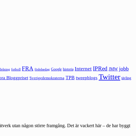
FRA
IPRed
jobb
Internet
JMW
Google
historia
ldelning
fotboll
födelsedag
Twitter
ora Bloggpriset
TPB
tweepblogs
Sverigedemokraterna
tävling
nätverk utan någon större framgång. Det är vackert här – de har byggt