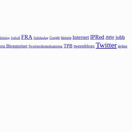
FRA
IPRed
jobb
Internet
JMW
Google
historia
ldelning
fotboll
födelsedag
Twitter
ora Bloggpriset
TPB
tweepblogs
Sverigedemokraterna
tävling