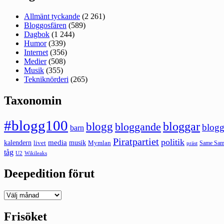
Allmänt tyckande
(2 261)
Bloggosfären
(589)
Dagbok
(1 244)
Humor
(339)
Internet
(356)
Medier
(508)
Musik
(355)
Tekniknörderi
(265)
Taxonomin
#blogg100
bloggar
blogg
bloggande
blogg
barn
Piratpartiet
politik
kalendern
media
livet
musik
Mymlan
Same Same
präst
tåg
U2
Wikileaks
Deepedition förut
Deepedition
förut
Frisöket