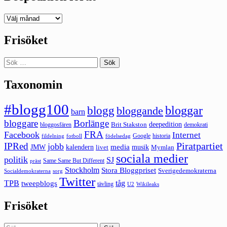
Deepedition
förut
Frisöket
Sök
efter:
Taxonomin
#blogg100
bloggar
blogg
bloggande
barn
bloggare
Borlänge
deepedition
Brit Stakston
bloggosfären
demokrati
FRA
Facebook
Internet
Google
historia
fildelning
fotboll
födelsedag
Piratpartiet
IPRed
jobb
kalendern
media
JMW
livet
musik
Mymlan
sociala medier
politik
SJ
Same Same But Different
präst
Stockholm
Stora Bloggpriset
Sverigedemokraterna
sorg
Socialdemokraterna
Twitter
TPB
tåg
tweepblogs
tävling
U2
Wikileaks
Frisöket
Sök