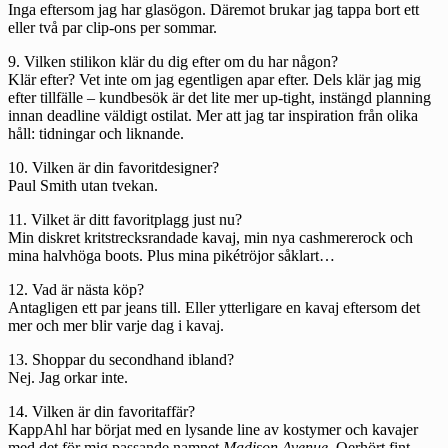
Inga eftersom jag har glasögon. Däremot brukar jag tappa bort ett
eller två par clip-ons per sommar.
9. Vilken stilikon klär du dig efter om du har någon?
Klär efter? Vet inte om jag egentligen apar efter. Dels klär jag mig
efter tillfälle – kundbesök är det lite mer up-tight, instängd planning
innan deadline väldigt ostilat. Mer att jag tar inspiration från olika
håll: tidningar och liknande.
10. Vilken är din favoritdesigner?
Paul Smith utan tvekan.
11. Vilket är ditt favoritplagg just nu?
Min diskret kritstrecksrandade kavaj, min nya cashmererock och
mina halvhöga boots. Plus mina pikétröjor såklart…
12. Vad är nästa köp?
Antagligen ett par jeans till. Eller ytterligare en kavaj eftersom det
mer och mer blir varje dag i kavaj.
13. Shoppar du secondhand ibland?
Nej. Jag orkar inte.
14. Vilken är din favoritaffär?
KappAhl har börjat med en lysande line av kostymer och kavajer
med det för mig passande namnet
Madison Avenue
. Oerhört fint