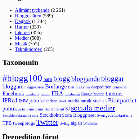
Allmänt tyckande
(2 261)
Bloggosfären
(589)
Dagbok
(1 244)
Humor
(339)
Internet
(356)
Medier
(508)
Musik
(355)
Tekniknörderi
(265)
Taxonomin
#blogg100
bloggar
blogg
bloggande
barn
bloggare
Borlänge
deepedition
Brit Stakston
bloggosfären
demokrati
FRA
Facebook
Internet
Google
historia
fildelning
fotboll
födelsedag
Piratpartiet
IPRed
jobb
kalendern
media
JMW
livet
musik
Mymlan
sociala medier
politik
SJ
Same Same But Different
präst
Stockholm
Stora Bloggpriset
Sverigedemokraterna
sorg
Socialdemokraterna
Twitter
TPB
tåg
tweepblogs
tävling
U2
Wikileaks
Deepedition förut