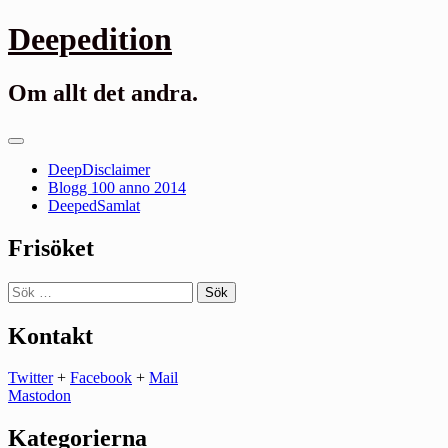
Gå
Deepedition
till
innehåll
Om allt det andra.
Primär
meny
DeepDisclaimer
Blogg 100 anno 2014
DeepedSamlat
Frisöket
Sök
efter:
Kontakt
Twitter
+
Facebook
+
Mail
Mastodon
Kategorierna