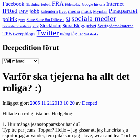
FRA
Facebook
Internet
Google
historia
fildelning
fotboll
födelsedag
Piratpartiet
IPRed
jobb
kalendern
media
JMW
livet
musik
Mymlan
sociala medier
politik
SJ
Same Same But Different
präst
Stockholm
Stora Bloggpriset
Sverigedemokraterna
sorg
Socialdemokraterna
Twitter
TPB
tåg
tweepblogs
tävling
U2
Wikileaks
Deepedition förut
Deepedition
förut
Varför ska tjejerna ha allt det
roliga? :)
Inlägget gjort
2005 11 21
2013 10 20
av
Deeped
Hittade en rolig lista hos
Hedgehog
:
1. Hur många jeans/toppar/skor har du?
Typ tre par jeans. Toppar? Hello – jag gissar att jag har cirka sju
skjortor jag använder, fem piké som jag ”love, wear and tear” och en