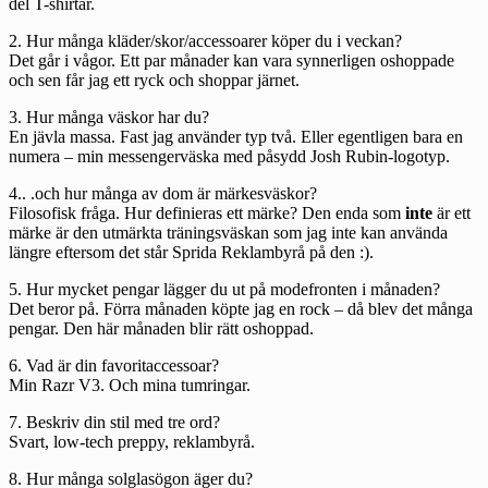
del T-shirtar.
2. Hur många kläder/skor/accessoarer köper du i veckan?
Det går i vågor. Ett par månader kan vara synnerligen oshoppade
och sen får jag ett ryck och shoppar järnet.
3. Hur många väskor har du?
En jävla massa. Fast jag använder typ två. Eller egentligen bara en
numera – min messengerväska med påsydd Josh Rubin-logotyp.
4.. .och hur många av dom är märkesväskor?
Filosofisk fråga. Hur definieras ett märke? Den enda som
inte
är ett
märke är den utmärkta träningsväskan som jag inte kan använda
längre eftersom det står Sprida Reklambyrå på den :).
5. Hur mycket pengar lägger du ut på modefronten i månaden?
Det beror på. Förra månaden köpte jag en rock – då blev det många
pengar. Den här månaden blir rätt oshoppad.
6. Vad är din favoritaccessoar?
Min Razr V3. Och mina tumringar.
7. Beskriv din stil med tre ord?
Svart, low-tech preppy, reklambyrå.
8. Hur många solglasögon äger du?