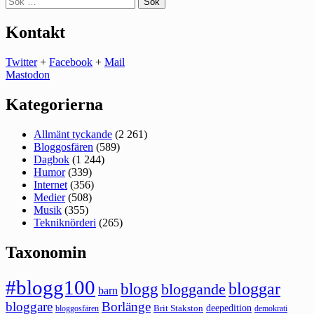
efter:
Kontakt
Twitter
+
Facebook
+
Mail
Mastodon
Kategorierna
Allmänt tyckande
(2 261)
Bloggosfären
(589)
Dagbok
(1 244)
Humor
(339)
Internet
(356)
Medier
(508)
Musik
(355)
Tekniknörderi
(265)
Taxonomin
#blogg100
bloggar
blogg
bloggande
barn
bloggare
Borlänge
deepedition
Brit Stakston
bloggosfären
demokrati