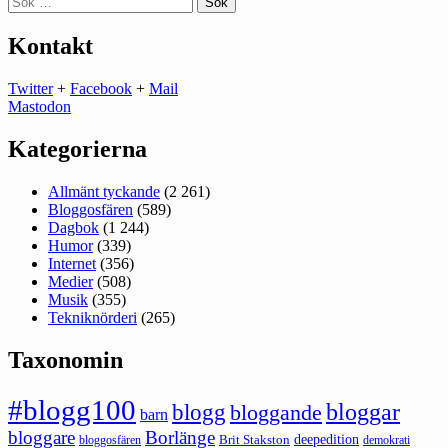
efter:
Kontakt
Twitter
+
Facebook
+
Mail
Mastodon
Kategorierna
Allmänt tyckande
(2 261)
Bloggosfären
(589)
Dagbok
(1 244)
Humor
(339)
Internet
(356)
Medier
(508)
Musik
(355)
Tekniknörderi
(265)
Taxonomin
#blogg100
bloggar
blogg
bloggande
barn
bloggare
Borlänge
deepedition
Brit Stakston
bloggosfären
demokrati