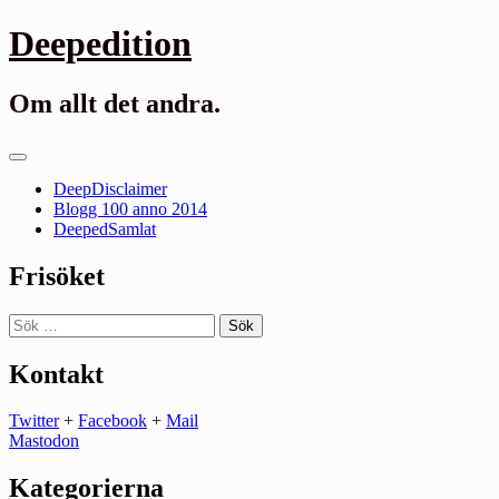
Gå
Deepedition
till
innehåll
Om allt det andra.
Primär
meny
DeepDisclaimer
Blogg 100 anno 2014
DeepedSamlat
Frisöket
Sök
efter:
Kontakt
Twitter
+
Facebook
+
Mail
Mastodon
Kategorierna