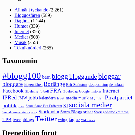
Allmänt tyckande
(2 261)
Bloggosfären
(589)
Dagbok
(1 244)
Humor
(339)
Internet
(356)
Medier
(508)
Musik
(355)
Tekniknörderi
(265)
Taxonomin
#blogg100
bloggar
blogg
bloggande
barn
bloggare
Borlänge
deepedition
Brit Stakston
bloggosfären
demokrati
FRA
Facebook
Internet
Google
historia
fildelning
fotboll
födelsedag
Piratpartiet
IPRed
jobb
kalendern
media
JMW
livet
musik
Mymlan
sociala medier
politik
SJ
Same Same But Different
präst
Stockholm
Stora Bloggpriset
Sverigedemokraterna
sorg
Socialdemokraterna
Twitter
TPB
tåg
tweepblogs
tävling
U2
Wikileaks
Deepedition förut