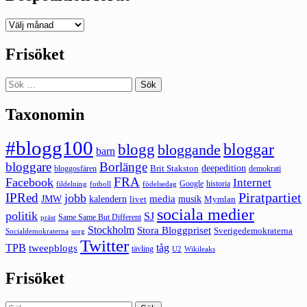
Deepedition
förut
Frisöket
Sök
efter:
Taxonomin
#blogg100
bloggar
blogg
bloggande
barn
bloggare
Borlänge
deepedition
Brit Stakston
bloggosfären
demokrati
FRA
Facebook
Internet
Google
historia
fildelning
fotboll
födelsedag
Piratpartiet
IPRed
jobb
kalendern
media
JMW
livet
musik
Mymlan
sociala medier
politik
SJ
Same Same But Different
präst
Stockholm
Stora Bloggpriset
Sverigedemokraterna
sorg
Socialdemokraterna
Twitter
TPB
tåg
tweepblogs
tävling
U2
Wikileaks
Frisöket
Sök