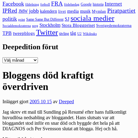
FRA
Facebook
Internet
Google
historia
fildelning
fotboll
födelsedag
Piratpartiet
IPRed
jobb
kalendern
media
JMW
livet
musik
Mymlan
sociala medier
politik
SJ
Same Same But Different
präst
Stockholm
Stora Bloggpriset
Sverigedemokraterna
sorg
Socialdemokraterna
Twitter
TPB
tåg
tweepblogs
tävling
U2
Wikileaks
Deepedition förut
Deepedition
förut
Bloggens död kraftigt
överdriven
Inlägget gjort
2005 10 15
av
Deeped
Jag skrev ett mail till Sundling på Resumé efter hans fullkomligt
huvudlösa nedsabling av bloggandet. Hans slutsats var att
bloggandet stod inför en snar död och byggde det hela på att
DIAGNOS och Per Svensson slutat att blogga. Hej och hå.