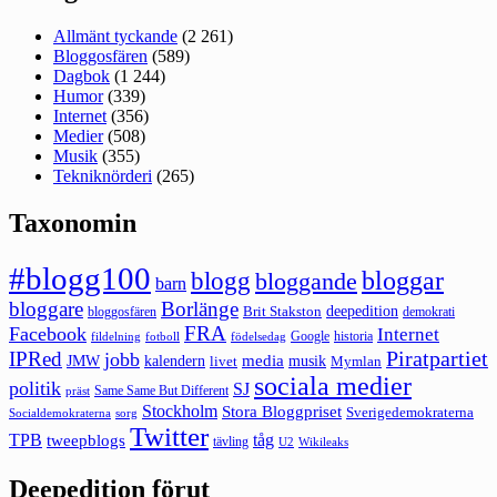
Allmänt tyckande
(2 261)
Bloggosfären
(589)
Dagbok
(1 244)
Humor
(339)
Internet
(356)
Medier
(508)
Musik
(355)
Tekniknörderi
(265)
Taxonomin
#blogg100
bloggar
blogg
bloggande
barn
bloggare
Borlänge
deepedition
Brit Stakston
bloggosfären
demokrati
FRA
Facebook
Internet
Google
historia
fildelning
fotboll
födelsedag
Piratpartiet
IPRed
jobb
kalendern
media
JMW
livet
musik
Mymlan
sociala medier
politik
SJ
Same Same But Different
präst
Stockholm
Stora Bloggpriset
Sverigedemokraterna
sorg
Socialdemokraterna
Twitter
TPB
tåg
tweepblogs
tävling
U2
Wikileaks
Deepedition förut