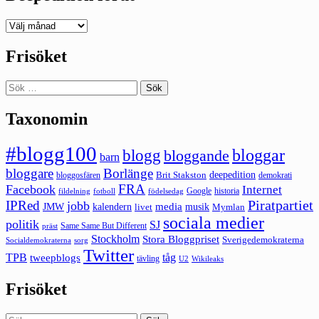
Deepedition
förut
Frisöket
Sök
efter:
Taxonomin
#blogg100
bloggar
blogg
bloggande
barn
bloggare
Borlänge
deepedition
Brit Stakston
bloggosfären
demokrati
FRA
Facebook
Internet
Google
historia
fildelning
fotboll
födelsedag
Piratpartiet
IPRed
jobb
kalendern
media
JMW
livet
musik
Mymlan
sociala medier
politik
SJ
Same Same But Different
präst
Stockholm
Stora Bloggpriset
Sverigedemokraterna
sorg
Socialdemokraterna
Twitter
TPB
tåg
tweepblogs
tävling
U2
Wikileaks
Frisöket
Sök