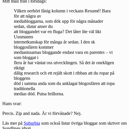
Mitt mail från i torsdags:
Vilken oerhört fånig kolumn i veckans Resumé! Bara
för att några av
mediabloggarna, som dök upp för några månader
sedan, slutar anser du
att bloggandet var en fluga? Det låter lite väl likt
Uusmanns
internetkunskap för många år sedan. I den sk
bloggosfären kommer
medianissarnas bloggande endast vara en parentes – vi
som bloggat i
flera år har väntat oss utvecklingen. Så det är onekligen
riktigt
dålig research och ett rejält skott i ribban att du ropar på
bloggens
död i samma anda som du anklagat blogosfären att ropa
traditionella
medias död. Putsa brillorna.
Hans svar:
Precis. Zip and nada. Är vi förvånade? Nej.
Läs mer på
Suburbia
som också listar övriga bloggar som skriver om
Sundlings idioti.