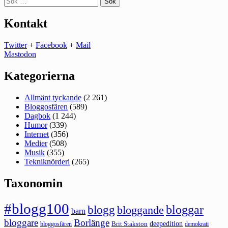
efter:
Kontakt
Twitter
+
Facebook
+
Mail
Mastodon
Kategorierna
Allmänt tyckande
(2 261)
Bloggosfären
(589)
Dagbok
(1 244)
Humor
(339)
Internet
(356)
Medier
(508)
Musik
(355)
Tekniknörderi
(265)
Taxonomin
#blogg100
bloggar
blogg
bloggande
barn
bloggare
Borlänge
deepedition
Brit Stakston
bloggosfären
demokrati