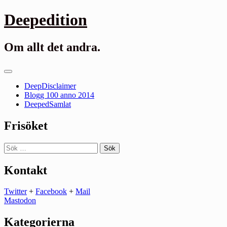
Gå
Deepedition
till
innehåll
Om allt det andra.
Primär
meny
DeepDisclaimer
Blogg 100 anno 2014
DeepedSamlat
Frisöket
Sök
efter:
Kontakt
Twitter
+
Facebook
+
Mail
Mastodon
Kategorierna