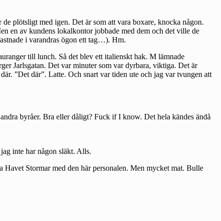
r de plötsligt med igen. Det är som att vara boxare, knocka någon.
 Men en av kundens lokalkontor jobbade med dem och det ville de
 fastnade i varandras ögon ett tag…). Hm.
uranger till lunch. Så det blev ett italienskt hak. M lämnade
rger Jarlsgatan. Det var minuter som var dyrbara, viktiga. Det är
 där. ”Det där”. Latte. Och snart var tiden ute och jag var tvungen att
la andra byråer. Bra eller dåligt? Fuck if I know. Det hela kändes ändå
jag inte har någon släkt. Alls.
 Hela Havet Stormar med den här personalen. Men mycket mat. Bulle