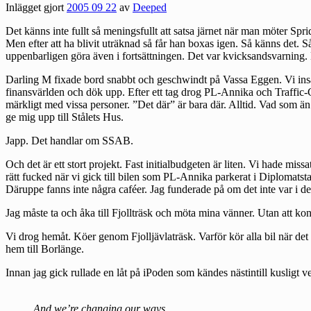
Inlägget gjort
2005 09 22
av
Deeped
Det känns inte fullt så meningsfullt att satsa järnet när man möter Sp
Men efter att ha blivit uträknad så får han boxas igen. Så känns det
uppenbarligen göra även i fortsättningen. Det var kvicksandsvarning. B
Darling M fixade bord snabbt och geschwindt på Vassa Eggen. Vi insåg sn
finansvärlden och dök upp. Efter ett tag drog PL-Annika och Traffic-Cec
märkligt med vissa personer. ”Det där” är bara där. Alltid. Vad som än h
ge mig upp till Stålets Hus.
Japp. Det handlar om SSAB.
Och det är ett stort projekt. Fast initialbudgeten är liten. Vi hade mis
rätt fucked när vi gick till bilen som PL-Annika parkerat i Diplomatst
Däruppe fanns inte några caféer. Jag funderade på om det inte var i de
Jag måste ta och åka till Fjollträsk och möta mina vänner. Utan att kon
Vi drog hemåt. Köer genom Fjolljävlaträsk. Varför kör alla bil när de
hem till Borlänge.
Innan jag gick rullade en låt på iPoden som kändes nästintill kusligt ve
And we’re changing our ways,