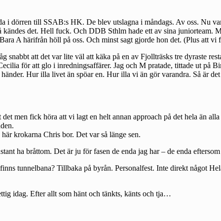
rida i dörren till SSAB:s HK. De blev utslagna i måndags. Av oss. Nu va
. Så kändes det. Hell fuck. Och DDB Sthlm hade ett av sina juniorteam.
ara A härifrån höll på oss. Och minst sagt gjorde hon det. (Plus att vi
abbt att det var lite väl att käka på en av Fjollträsks tre dyraste resta
ilia för att glo i inredningsaffärer. Jag och M pratade, tittade ut på Bi
änder. Hur illa livet än spöar en. Hur illa vi än gör varandra. Så är det
sat det men fick höra att vi lagt en helt annan approach på det hela än al
aden.
 här krokarna Chris bor. Det var så länge sen.
stant ha bråttom. Det är ju för fasen de enda jag har – de enda eftersom 
t finns tunnelbana? Tillbaka på byrån. Personalfest. Inte direkt något
ttig idag. Efter allt som hänt och tänkts, känts och tja…