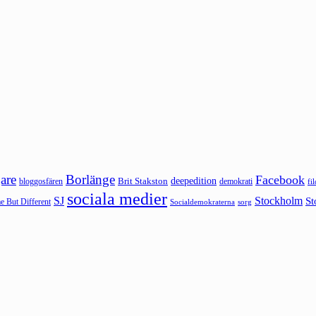
are
Borlänge
Facebook
deepedition
Brit Stakston
bloggosfären
demokrati
fi
sociala medier
SJ
Stockholm
St
 But Different
sorg
Socialdemokraterna