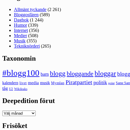
Allmänt tyckande
(2 261)
Bloggosfären
(589)
Dagbok
(1 244)
Humor
(339)
Internet
(356)
Medier
(508)
Musik
(355)
Tekniknörderi
(265)
Taxonomin
#blogg100
bloggar
blogg
bloggande
blogg
barn
Piratpartiet
politik
kalendern
media
livet
musik
Mymlan
Same Same
präst
tåg
U2
Wikileaks
Deepedition förut
Deepedition
förut
Frisöket