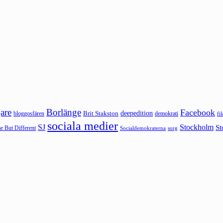
are
Borlänge
Facebook
deepedition
Brit Stakston
bloggosfären
demokrati
fi
sociala medier
SJ
Stockholm
St
 But Different
sorg
Socialdemokraterna