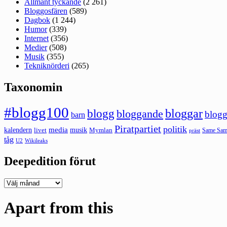
Allmänt tyckande
(2 261)
Bloggosfären
(589)
Dagbok
(1 244)
Humor
(339)
Internet
(356)
Medier
(508)
Musik
(355)
Tekniknörderi
(265)
Taxonomin
#blogg100
bloggar
blogg
bloggande
blogg
barn
Piratpartiet
politik
kalendern
media
livet
musik
Mymlan
Same Same
präst
tåg
U2
Wikileaks
Deepedition förut
Deepedition
förut
Apart from this