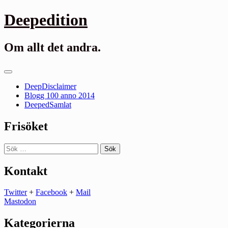
Gå
Deepedition
till
innehåll
Om allt det andra.
Primär
meny
DeepDisclaimer
Blogg 100 anno 2014
DeepedSamlat
Frisöket
Sök
efter:
Kontakt
Twitter
+
Facebook
+
Mail
Mastodon
Kategorierna