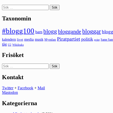
Sök
efter:
Taxonomin
#blogg100
bloggar
blogg
bloggande
blogg
barn
Piratpartiet
politik
kalendern
media
livet
musik
Mymlan
Same Same
präst
tåg
U2
Wikileaks
Frisöket
Sök
efter:
Kontakt
Twitter
+
Facebook
+
Mail
Mastodon
Kategorierna