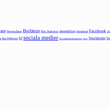
are
Borlänge
Facebook
deepedition
Brit Stakston
bloggosfären
demokrati
fi
sociala medier
SJ
Stockholm
St
 But Different
sorg
Socialdemokraterna