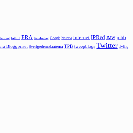
FRA
IPRed
jobb
Internet
JMW
Google
historia
ldelning
fotboll
födelsedag
Twitter
ora Bloggpriset
TPB
tweepblogs
Sverigedemokraterna
tävling