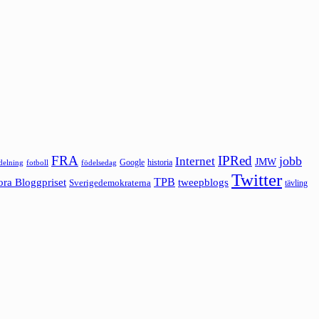
FRA
IPRed
jobb
Internet
JMW
Google
historia
ldelning
fotboll
födelsedag
Twitter
ora Bloggpriset
TPB
tweepblogs
Sverigedemokraterna
tävling