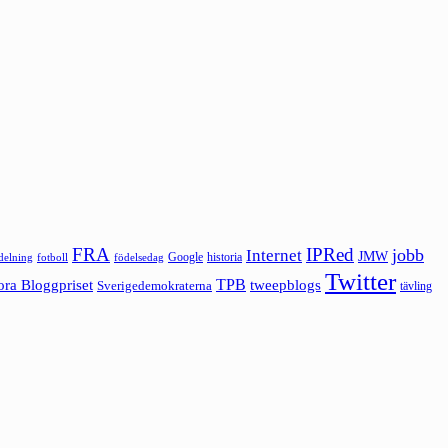
FRA
IPRed
jobb
Internet
JMW
Google
historia
ldelning
fotboll
födelsedag
Twitter
ora Bloggpriset
TPB
tweepblogs
Sverigedemokraterna
tävling