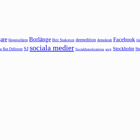
are
Borlänge
Facebook
deepedition
Brit Stakston
bloggosfären
demokrati
fi
sociala medier
SJ
Stockholm
St
 But Different
sorg
Socialdemokraterna