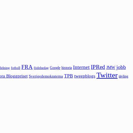
FRA
IPRed
jobb
Internet
JMW
Google
historia
ldelning
fotboll
födelsedag
Twitter
ora Bloggpriset
TPB
tweepblogs
Sverigedemokraterna
tävling