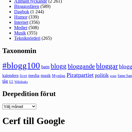
Allmänt tyckande
(2 261)
Bloggosfären
(589)
Dagbok
(1 244)
Humor
(339)
Internet
(356)
Medier
(508)
Musik
(355)
Tekniknörderi
(265)
Taxonomin
#blogg100
bloggar
blogg
bloggande
blogg
barn
Piratpartiet
politik
kalendern
media
livet
musik
Mymlan
Same Same
präst
tåg
U2
Wikileaks
Deepedition förut
Deepedition
förut
Cerf till Google