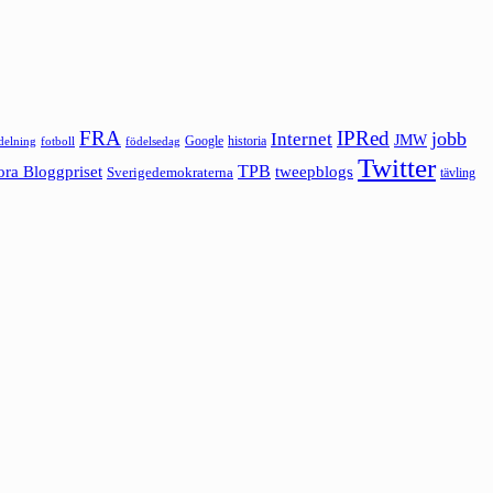
FRA
IPRed
jobb
Internet
JMW
Google
historia
ldelning
fotboll
födelsedag
Twitter
ora Bloggpriset
TPB
tweepblogs
Sverigedemokraterna
tävling