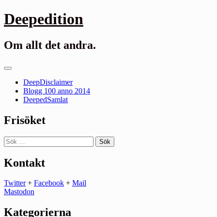
Gå
Deepedition
till
innehåll
Om allt det andra.
Primär
meny
DeepDisclaimer
Blogg 100 anno 2014
DeepedSamlat
Frisöket
Sök
efter:
Kontakt
Twitter
+
Facebook
+
Mail
Mastodon
Kategorierna