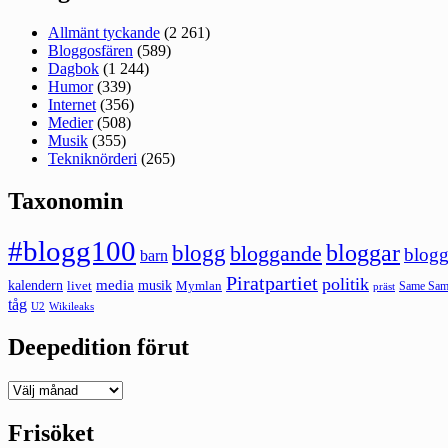
Allmänt tyckande
(2 261)
Bloggosfären
(589)
Dagbok
(1 244)
Humor
(339)
Internet
(356)
Medier
(508)
Musik
(355)
Tekniknörderi
(265)
Taxonomin
#blogg100
bloggar
blogg
bloggande
blogg
barn
Piratpartiet
politik
kalendern
media
livet
musik
Mymlan
Same Same
präst
tåg
U2
Wikileaks
Deepedition förut
Deepedition
förut
Frisöket