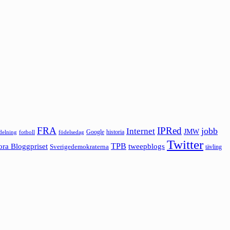
FRA
IPRed
jobb
Internet
JMW
Google
historia
ldelning
fotboll
födelsedag
Twitter
ora Bloggpriset
TPB
tweepblogs
Sverigedemokraterna
tävling