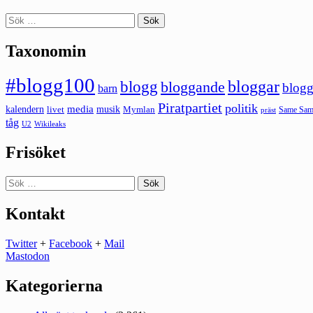
Sök
efter:
Taxonomin
#blogg100
bloggar
blogg
bloggande
blogg
barn
Piratpartiet
politik
kalendern
media
livet
musik
Mymlan
Same Same
präst
tåg
U2
Wikileaks
Frisöket
Sök
efter:
Kontakt
Twitter
+
Facebook
+
Mail
Mastodon
Kategorierna