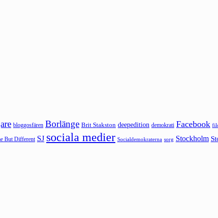
are
Borlänge
Facebook
deepedition
Brit Stakston
bloggosfären
demokrati
fi
sociala medier
SJ
Stockholm
St
 But Different
sorg
Socialdemokraterna