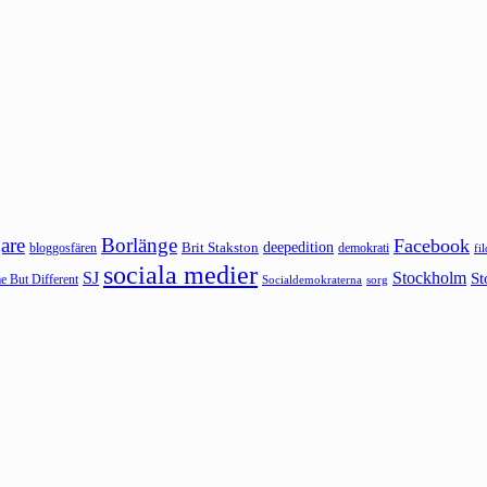
are
Borlänge
Facebook
deepedition
Brit Stakston
bloggosfären
demokrati
fi
sociala medier
SJ
Stockholm
St
 But Different
sorg
Socialdemokraterna