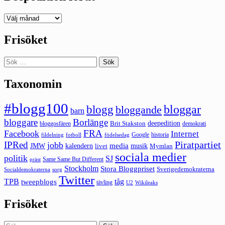
Deepedition
förut
Frisöket
Sök
efter:
Taxonomin
#blogg100
bloggar
blogg
bloggande
barn
bloggare
Borlänge
deepedition
Brit Stakston
bloggosfären
demokrati
FRA
Facebook
Internet
Google
historia
fildelning
fotboll
födelsedag
Piratpartiet
IPRed
jobb
kalendern
media
JMW
livet
musik
Mymlan
sociala medier
politik
SJ
Same Same But Different
präst
Stockholm
Stora Bloggpriset
Sverigedemokraterna
sorg
Socialdemokraterna
Twitter
TPB
tåg
tweepblogs
tävling
U2
Wikileaks
Frisöket
Sök