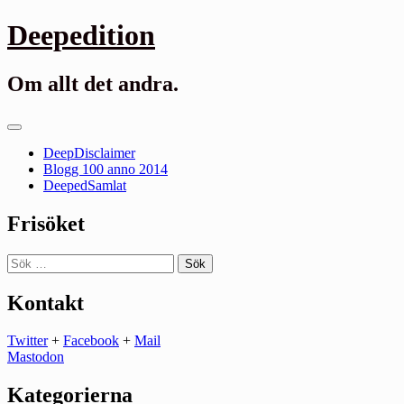
Gå
Deepedition
till
innehåll
Om allt det andra.
Primär
meny
DeepDisclaimer
Blogg 100 anno 2014
DeepedSamlat
Frisöket
Sök
efter:
Kontakt
Twitter
+
Facebook
+
Mail
Mastodon
Kategorierna