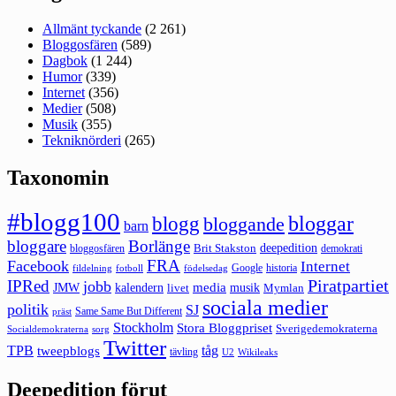
Allmänt tyckande
(2 261)
Bloggosfären
(589)
Dagbok
(1 244)
Humor
(339)
Internet
(356)
Medier
(508)
Musik
(355)
Tekniknörderi
(265)
Taxonomin
#blogg100
bloggar
blogg
bloggande
barn
bloggare
Borlänge
deepedition
Brit Stakston
bloggosfären
demokrati
FRA
Facebook
Internet
Google
historia
fildelning
fotboll
födelsedag
Piratpartiet
IPRed
jobb
kalendern
media
JMW
livet
musik
Mymlan
sociala medier
politik
SJ
Same Same But Different
präst
Stockholm
Stora Bloggpriset
Sverigedemokraterna
sorg
Socialdemokraterna
Twitter
TPB
tåg
tweepblogs
tävling
U2
Wikileaks
Deepedition förut