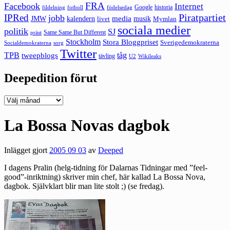
FRA
Facebook
Internet
Google
historia
fildelning
fotboll
födelsedag
Piratpartiet
IPRed
jobb
kalendern
media
JMW
livet
musik
Mymlan
sociala medier
politik
SJ
Same Same But Different
präst
Stockholm
Stora Bloggpriset
Sverigedemokraterna
sorg
Socialdemokraterna
Twitter
TPB
tåg
tweepblogs
tävling
U2
Wikileaks
Deepedition förut
Deepedition
förut
La Bossa Novas dagbok
Inlägget gjort
2005 09 03
av
Deeped
I dagens Pralin (helg-tidning för Dalarnas Tidningar med ”feel-
good”-inriktning) skriver min chef, här kallad La Bossa Nova,
dagbok. Självklart blir man lite stolt ;) (se fredag).