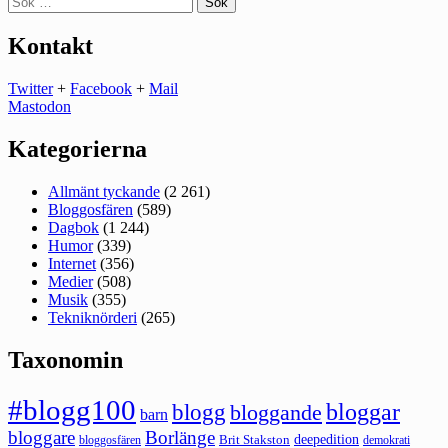
efter:
Kontakt
Twitter
+
Facebook
+
Mail
Mastodon
Kategorierna
Allmänt tyckande
(2 261)
Bloggosfären
(589)
Dagbok
(1 244)
Humor
(339)
Internet
(356)
Medier
(508)
Musik
(355)
Tekniknörderi
(265)
Taxonomin
#blogg100
bloggar
blogg
bloggande
barn
bloggare
Borlänge
deepedition
Brit Stakston
bloggosfären
demokrati