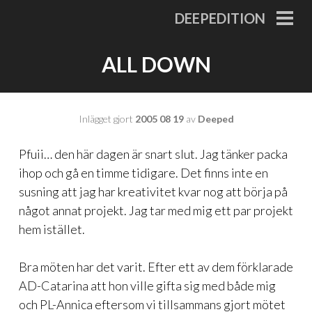
Gå
DEEPEDITION
till
PRI
MEN
innehåll
ALL DOWN
Inlägget gjort
2005 08 19
av
Deeped
Pfuii… den här dagen är snart slut. Jag tänker packa
ihop och gå en timme tidigare. Det finns inte en
susning att jag har kreativitet kvar nog att börja på
något annat projekt. Jag tar med mig ett par projekt
hem istället.
Bra möten har det varit. Efter ett av dem förklarade
AD-Catarina att hon ville gifta sig med både mig
och PL-Annica eftersom vi tillsammans gjort mötet