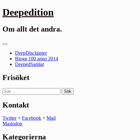
Gå
Deepedition
till
innehåll
Om allt det andra.
Primär
meny
DeepDisclaimer
Blogg 100 anno 2014
DeepedSamlat
Frisöket
Sök
efter:
Kontakt
Twitter
+
Facebook
+
Mail
Mastodon
Kategorierna