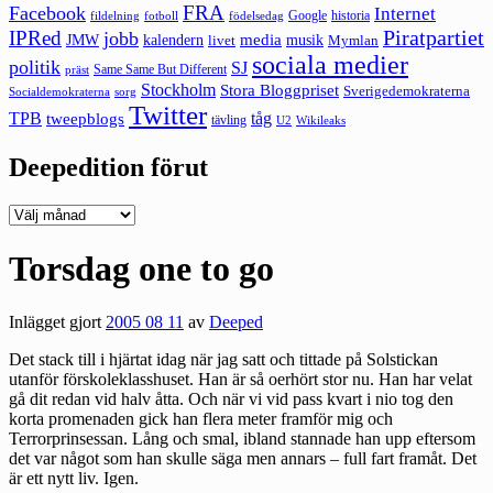
FRA
Facebook
Internet
Google
historia
fildelning
fotboll
födelsedag
Piratpartiet
IPRed
jobb
kalendern
media
JMW
livet
musik
Mymlan
sociala medier
politik
SJ
Same Same But Different
präst
Stockholm
Stora Bloggpriset
Sverigedemokraterna
sorg
Socialdemokraterna
Twitter
TPB
tåg
tweepblogs
tävling
U2
Wikileaks
Deepedition förut
Deepedition
förut
Torsdag one to go
Inlägget gjort
2005 08 11
av
Deeped
Det stack till i hjärtat idag när jag satt och tittade på Solstickan
utanför förskoleklasshuset. Han är så oerhört stor nu. Han har velat
gå dit redan vid halv åtta. Och när vi vid pass kvart i nio tog den
korta promenaden gick han flera meter framför mig och
Terrorprinsessan. Lång och smal, ibland stannade han upp eftersom
det var något som han skulle säga men annars – full fart framåt. Det
är ett nytt liv. Igen.