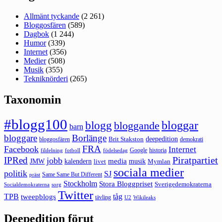
Allmänt tyckande
(2 261)
Bloggosfären
(589)
Dagbok
(1 244)
Humor
(339)
Internet
(356)
Medier
(508)
Musik
(355)
Tekniknörderi
(265)
Taxonomin
#blogg100
bloggar
blogg
bloggande
barn
bloggare
Borlänge
deepedition
Brit Stakston
bloggosfären
demokrati
FRA
Facebook
Internet
Google
historia
fildelning
fotboll
födelsedag
Piratpartiet
IPRed
jobb
kalendern
media
JMW
livet
musik
Mymlan
sociala medier
politik
SJ
Same Same But Different
präst
Stockholm
Stora Bloggpriset
Sverigedemokraterna
sorg
Socialdemokraterna
Twitter
TPB
tåg
tweepblogs
tävling
U2
Wikileaks
Deepedition förut