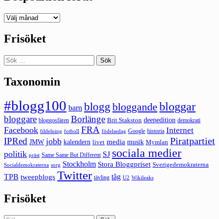
Deepedition
förut
Frisöket
Sök
efter:
Taxonomin
#blogg100
bloggar
blogg
bloggande
barn
bloggare
Borlänge
deepedition
Brit Stakston
bloggosfären
demokrati
FRA
Facebook
Internet
Google
historia
fildelning
fotboll
födelsedag
Piratpartiet
IPRed
jobb
kalendern
media
JMW
livet
musik
Mymlan
sociala medier
politik
SJ
Same Same But Different
präst
Stockholm
Stora Bloggpriset
Sverigedemokraterna
sorg
Socialdemokraterna
Twitter
TPB
tåg
tweepblogs
tävling
U2
Wikileaks
Frisöket
Sök