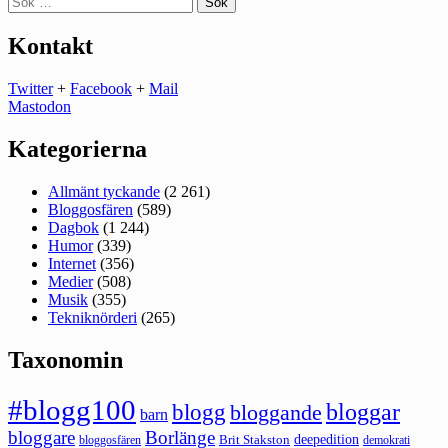
efter:
Kontakt
Twitter
+
Facebook
+
Mail
Mastodon
Kategorierna
Allmänt tyckande
(2 261)
Bloggosfären
(589)
Dagbok
(1 244)
Humor
(339)
Internet
(356)
Medier
(508)
Musik
(355)
Tekniknörderi
(265)
Taxonomin
#blogg100
bloggar
blogg
bloggande
barn
bloggare
Borlänge
deepedition
Brit Stakston
bloggosfären
demokrati