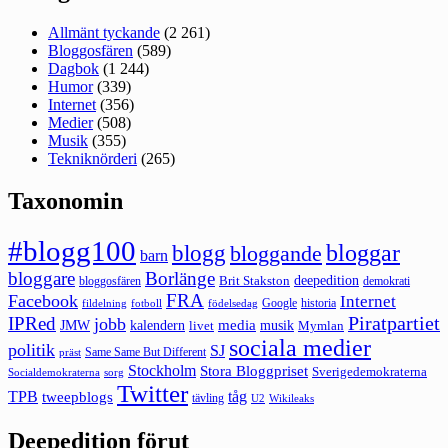
Allmänt tyckande
(2 261)
Bloggosfären
(589)
Dagbok
(1 244)
Humor
(339)
Internet
(356)
Medier
(508)
Musik
(355)
Tekniknörderi
(265)
Taxonomin
#blogg100
bloggar
blogg
bloggande
barn
bloggare
Borlänge
deepedition
Brit Stakston
bloggosfären
demokrati
FRA
Facebook
Internet
Google
historia
fildelning
fotboll
födelsedag
Piratpartiet
IPRed
jobb
kalendern
media
JMW
livet
musik
Mymlan
sociala medier
politik
SJ
Same Same But Different
präst
Stockholm
Stora Bloggpriset
Sverigedemokraterna
sorg
Socialdemokraterna
Twitter
TPB
tåg
tweepblogs
tävling
U2
Wikileaks
Deepedition förut