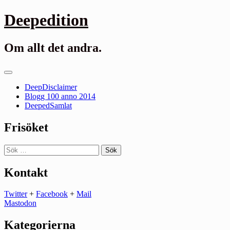
Gå
Deepedition
till
innehåll
Om allt det andra.
Primär
meny
DeepDisclaimer
Blogg 100 anno 2014
DeepedSamlat
Frisöket
Sök
efter:
Kontakt
Twitter
+
Facebook
+
Mail
Mastodon
Kategorierna