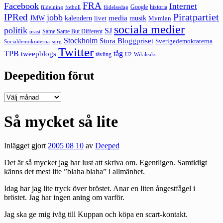
FRA
Facebook
Internet
Google
historia
fildelning
fotboll
födelsedag
Piratpartiet
IPRed
jobb
kalendern
media
JMW
livet
musik
Mymlan
sociala medier
politik
SJ
Same Same But Different
präst
Stockholm
Stora Bloggpriset
Sverigedemokraterna
sorg
Socialdemokraterna
Twitter
TPB
tåg
tweepblogs
tävling
U2
Wikileaks
Deepedition förut
Deepedition
förut
Så mycket så lite
Inlägget gjort
2005 08 10
av
Deeped
Det är så mycket jag har lust att skriva om. Egentligen. Samtidigt
känns det mest lite ”blaha blaha” i allmänhet.
Idag har jag lite tryck över bröstet. Anar en liten ångestfågel i
bröstet. Jag har ingen aning om varför.
Jag ska ge mig iväg till Kuppan och köpa en scart-kontakt.