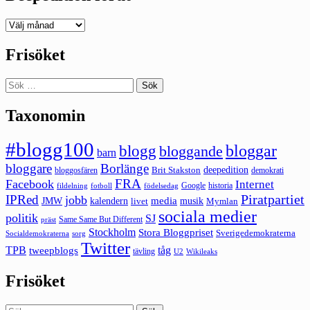
Deepedition
förut
Frisöket
Sök
efter:
Taxonomin
#blogg100
bloggar
blogg
bloggande
barn
bloggare
Borlänge
deepedition
Brit Stakston
bloggosfären
demokrati
FRA
Facebook
Internet
Google
historia
fildelning
fotboll
födelsedag
Piratpartiet
IPRed
jobb
kalendern
media
JMW
livet
musik
Mymlan
sociala medier
politik
SJ
Same Same But Different
präst
Stockholm
Stora Bloggpriset
Sverigedemokraterna
sorg
Socialdemokraterna
Twitter
TPB
tåg
tweepblogs
tävling
U2
Wikileaks
Frisöket
Sök