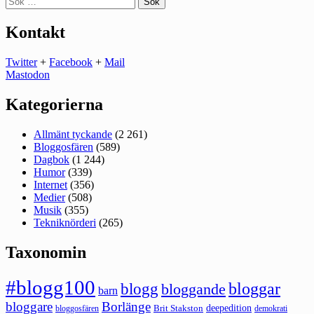
efter:
Kontakt
Twitter
+
Facebook
+
Mail
Mastodon
Kategorierna
Allmänt tyckande
(2 261)
Bloggosfären
(589)
Dagbok
(1 244)
Humor
(339)
Internet
(356)
Medier
(508)
Musik
(355)
Tekniknörderi
(265)
Taxonomin
#blogg100
bloggar
blogg
bloggande
barn
bloggare
Borlänge
deepedition
Brit Stakston
bloggosfären
demokrati