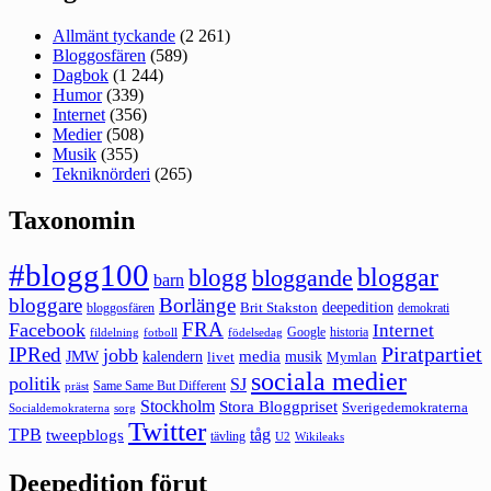
Allmänt tyckande
(2 261)
Bloggosfären
(589)
Dagbok
(1 244)
Humor
(339)
Internet
(356)
Medier
(508)
Musik
(355)
Tekniknörderi
(265)
Taxonomin
#blogg100
bloggar
blogg
bloggande
barn
bloggare
Borlänge
deepedition
Brit Stakston
bloggosfären
demokrati
FRA
Facebook
Internet
Google
historia
fildelning
fotboll
födelsedag
Piratpartiet
IPRed
jobb
kalendern
media
JMW
livet
musik
Mymlan
sociala medier
politik
SJ
Same Same But Different
präst
Stockholm
Stora Bloggpriset
Sverigedemokraterna
sorg
Socialdemokraterna
Twitter
TPB
tåg
tweepblogs
tävling
U2
Wikileaks
Deepedition förut