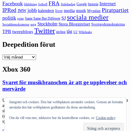
FRA
Facebook
Internet
Google
historia
fildelning
fotboll
födelsedag
Piratpartiet
IPRed
jobb
kalendern
media
JMW
livet
musik
Mymlan
sociala medier
politik
SJ
Same Same But Different
präst
Stockholm
Stora Bloggpriset
Sverigedemokraterna
sorg
Socialdemokraterna
Twitter
TPB
tåg
tweepblogs
tävling
U2
Wikileaks
Deepedition förut
Deepedition
förut
Xbox 360
Svaret för musikbranschen är att ge upplevelser och
mervärde
Undrar vad Dick H, Antipirrarna och andra säger om när ena halvan
Integritet och cookies: Den här webbplatsen använder cookies. Genom att fortsätta
av Gnarls Barkley: DJ Danger Mouse, väljer att sälja en tom CD-r-
använda den här webbplatsen godkänner du deras användning.
skiva med omslag och grejer men musiken får man ladda ner själv
(och hitta själv). Det är onekligen ett nytt tänk. Det hela har
Om du vill veta mer, inklusive hur du kontrollerar cookies, se:
Cookie-policy
självklart en bakgrund i Danger Mouses tilltag att […]
"Svaret