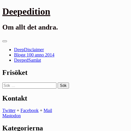
Gå
Deepedition
till
innehåll
Om allt det andra.
Primär
meny
DeepDisclaimer
Blogg 100 anno 2014
DeepedSamlat
Frisöket
Sök
efter:
Kontakt
Twitter
+
Facebook
+
Mail
Mastodon
Kategorierna