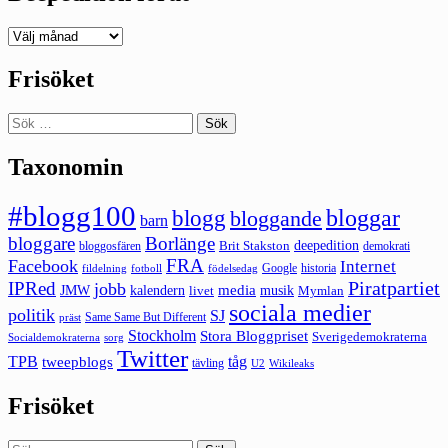
Deepedition
förut
Frisöket
Sök
efter:
Taxonomin
#blogg100
bloggar
blogg
bloggande
barn
bloggare
Borlänge
deepedition
Brit Stakston
bloggosfären
demokrati
FRA
Facebook
Internet
Google
historia
fildelning
fotboll
födelsedag
Piratpartiet
IPRed
jobb
kalendern
media
JMW
livet
musik
Mymlan
sociala medier
politik
SJ
Same Same But Different
präst
Stockholm
Stora Bloggpriset
Sverigedemokraterna
sorg
Socialdemokraterna
Twitter
TPB
tåg
tweepblogs
tävling
U2
Wikileaks
Frisöket
Sök