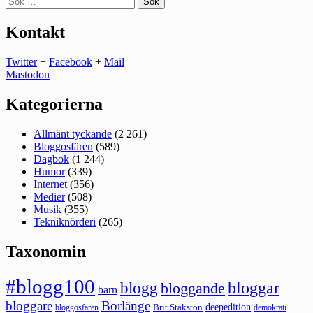
efter:
Kontakt
Twitter
+
Facebook
+
Mail
Mastodon
Kategorierna
Allmänt tyckande
(2 261)
Bloggosfären
(589)
Dagbok
(1 244)
Humor
(339)
Internet
(356)
Medier
(508)
Musik
(355)
Tekniknörderi
(265)
Taxonomin
#blogg100
bloggar
blogg
bloggande
barn
bloggare
Borlänge
deepedition
Brit Stakston
bloggosfären
demokrati