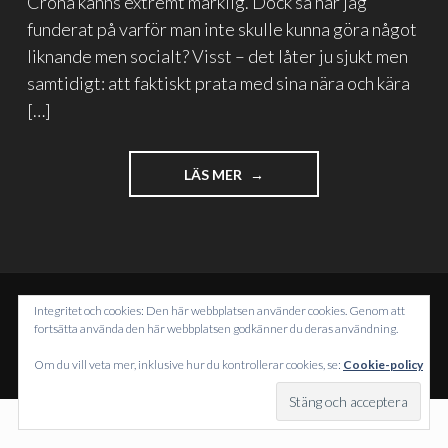
Crona känns extremt märklig. Dock så har jag
funderat på varför man inte skulle kunna göra något
liknande men socialt? Visst – det låter ju sjukt men
samtidigt: att faktiskt prata med sina nära och kära
[…]
"DET
LÄS MER
VITA
ARKIVET
OCH
KONSULTER
I
SORG"
Integritet och cookies: Den här webbplatsen använder cookies. Genom att
DRIVS MED WORDPRESS
fortsätta använda den här webbplatsen godkänner du deras användning.
TEMA: INTERGALACTIC AV
WORDPRESS.COM
.
Om du vill veta mer, inklusive hur du kontrollerar cookies, se:
Cookie-policy