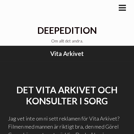
Gå
till
PRI
MEN
innehåll
DEEPEDITION
Om allt det andra.
Vita Arkivet
DET VITA ARKIVET OCH
KONSULTER I SORG
Jag vet inte om ni sett reklamen för Vita Arkivet?
Filmen med mannen är riktigt bra, den med Görel