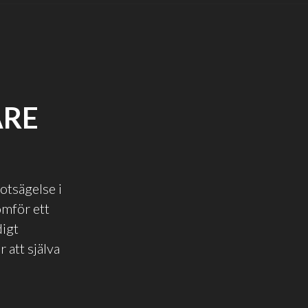
ARE
motsägelse i
omför ett
digt
 att själva