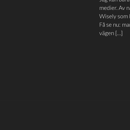
medier. Av n
Wisely som b
Få se nu: ma
vägen […]