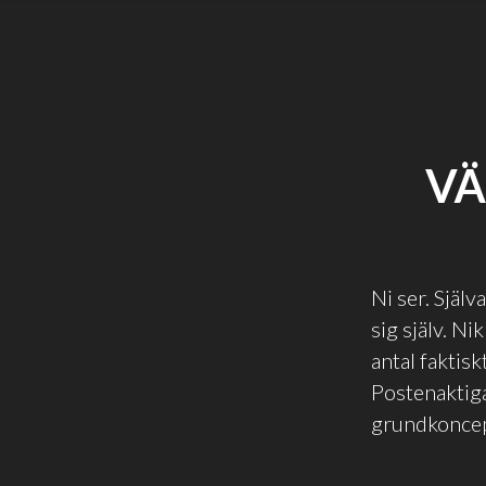
VÄ
Ni ser. Själv
sig själv. Ni
antal faktis
Postenaktiga
grundkoncep