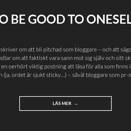
O BE GOOD TO ONESE
skriver om att bli pitchad som bloggare – och att säg
dlar om att faktiskt vara sann mot sig själv och sitt s
 en oerhört viktig postning att läsa för alla som finns i
 (ja, ordet är sjukt sticky…) – såväl bloggare som pr-
"TO
LÄS MER
BE
GOOD
TO
ONESELF"