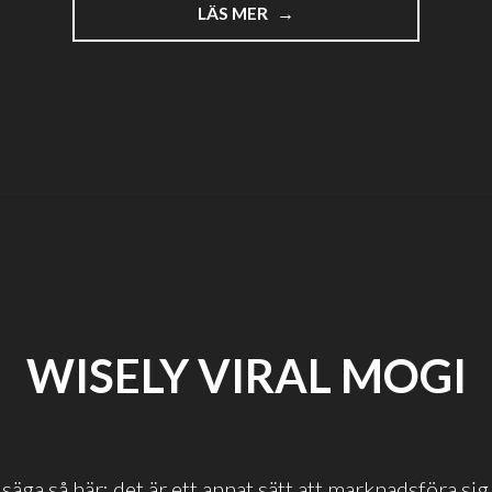
"VÄLFRISERADE
LÄS MER
REKLAMARE"
WISELY VIRAL MOGI
säga så här: det är ett annat sätt att marknadsföra sig 