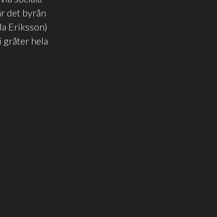
är det byrån
la Eriksson)
 gråter hela