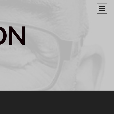
PRIM
MEN
ON