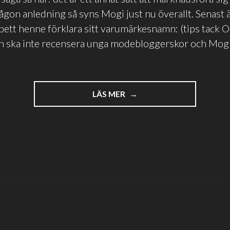
ågon anledning så syns Mogi just nu överallt. Senast 
ett henne förklara sitt varumärkesnamn: (tips tack O
n ska inte recensera unga modebloggerskor och Mogi
"WISELY
LÄS MER
VIRAL
MOGI"