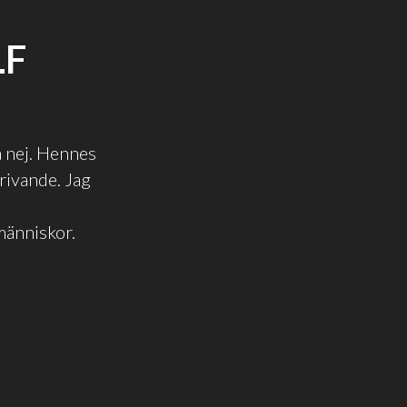
LF
a nej. Hennes
krivande. Jag
människor.