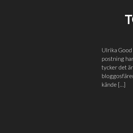
T
Ulrika Good 
postning han
tycker det är
bloggosfären
kände […]