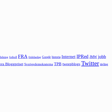
FRA
IPRed
jobb
Internet
JMW
Google
historia
ldelning
fotboll
födelsedag
Twitter
ora Bloggpriset
TPB
tweepblogs
Sverigedemokraterna
tävling