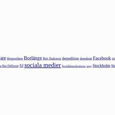
are
Borlänge
Facebook
deepedition
Brit Stakston
bloggosfären
demokrati
fi
sociala medier
SJ
Stockholm
St
 But Different
sorg
Socialdemokraterna