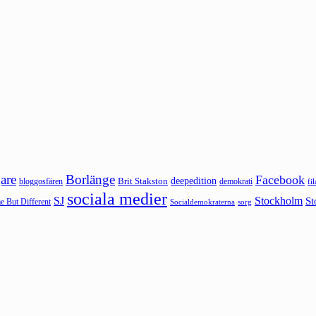
are
Borlänge
Facebook
deepedition
Brit Stakston
bloggosfären
demokrati
fi
sociala medier
SJ
Stockholm
St
 But Different
sorg
Socialdemokraterna