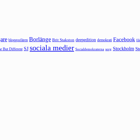
are
Borlänge
Facebook
deepedition
Brit Stakston
bloggosfären
demokrati
fi
sociala medier
SJ
Stockholm
St
 But Different
sorg
Socialdemokraterna