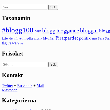
Sök
efter:
Taxonomin
#blogg100
bloggar
blogg
bloggande
blogg
barn
Piratpartiet
politik
kalendern
media
livet
musik
Mymlan
Same Same
präst
tåg
U2
Wikileaks
Frisöket
Sök
efter:
Kontakt
Twitter
+
Facebook
+
Mail
Mastodon
Kategorierna