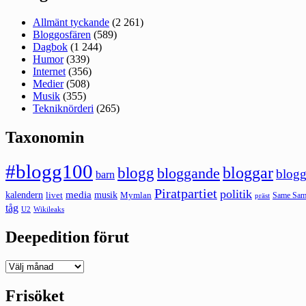
Allmänt tyckande
(2 261)
Bloggosfären
(589)
Dagbok
(1 244)
Humor
(339)
Internet
(356)
Medier
(508)
Musik
(355)
Tekniknörderi
(265)
Taxonomin
#blogg100
bloggar
blogg
bloggande
blogg
barn
Piratpartiet
politik
kalendern
media
livet
musik
Mymlan
Same Same
präst
tåg
U2
Wikileaks
Deepedition förut
Deepedition
förut
Frisöket