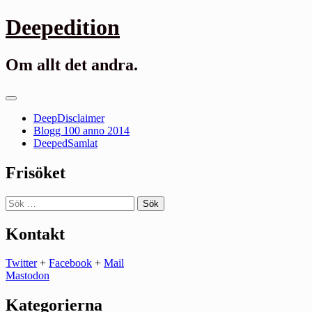
Gå
Deepedition
till
innehåll
Om allt det andra.
Primär
meny
DeepDisclaimer
Blogg 100 anno 2014
DeepedSamlat
Frisöket
Sök
efter:
Kontakt
Twitter
+
Facebook
+
Mail
Mastodon
Kategorierna