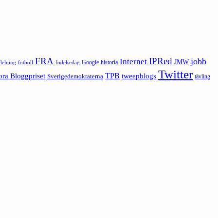
FRA
IPRed
jobb
Internet
JMW
Google
historia
ldelning
fotboll
födelsedag
Twitter
ora Bloggpriset
TPB
tweepblogs
Sverigedemokraterna
tävling