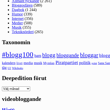
Allmänt tyckande
(2 261)
Bloggosfären
(589)
Dagbok
(1 244)
Humor
(339)
Internet
(356)
Medier
(508)
Musik
(355)
Tekniknörderi
(265)
Taxonomin
#blogg100
bloggar
blogg
bloggande
blogg
barn
Piratpartiet
politik
kalendern
media
livet
musik
Mymlan
Same Same
präst
tåg
U2
Wikileaks
Deepedition förut
Deepedition
förut
videobloggande
Hår(t)