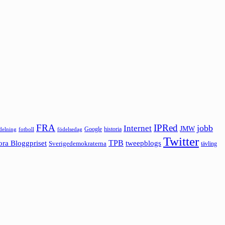
FRA
IPRed
jobb
Internet
JMW
Google
historia
ldelning
fotboll
födelsedag
Twitter
ora Bloggpriset
TPB
tweepblogs
Sverigedemokraterna
tävling