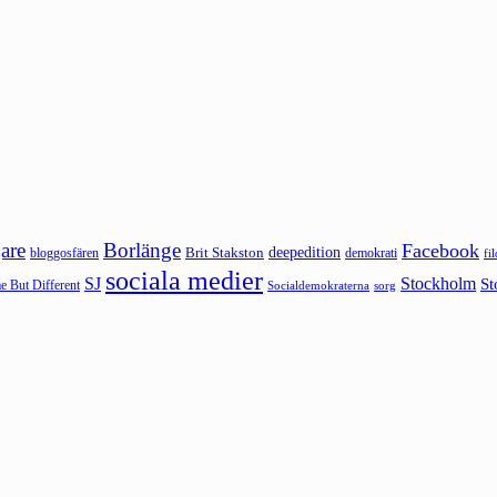
are
Borlänge
Facebook
deepedition
Brit Stakston
bloggosfären
demokrati
fi
sociala medier
SJ
Stockholm
St
 But Different
sorg
Socialdemokraterna