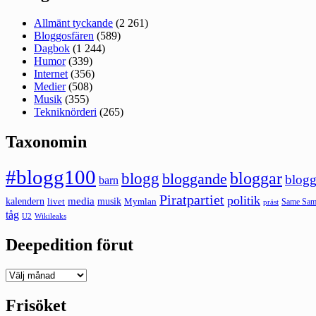
Allmänt tyckande
(2 261)
Bloggosfären
(589)
Dagbok
(1 244)
Humor
(339)
Internet
(356)
Medier
(508)
Musik
(355)
Tekniknörderi
(265)
Taxonomin
#blogg100
bloggar
blogg
bloggande
blogg
barn
Piratpartiet
politik
kalendern
media
livet
musik
Mymlan
Same Same
präst
tåg
U2
Wikileaks
Deepedition förut
Deepedition
förut
Frisöket