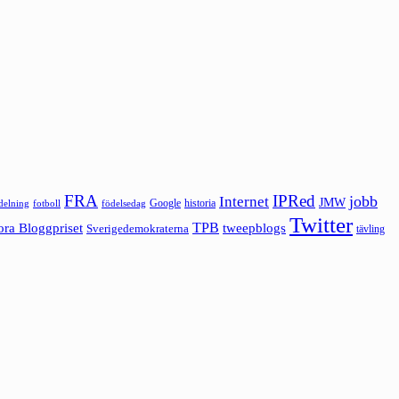
FRA
IPRed
jobb
Internet
JMW
Google
historia
ldelning
fotboll
födelsedag
Twitter
ora Bloggpriset
TPB
tweepblogs
Sverigedemokraterna
tävling