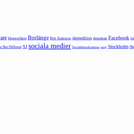
are
Borlänge
Facebook
deepedition
Brit Stakston
bloggosfären
demokrati
fi
sociala medier
SJ
Stockholm
St
 But Different
sorg
Socialdemokraterna