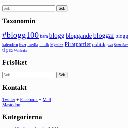
Sök
efter:
Taxonomin
#blogg100
bloggar
blogg
bloggande
blogg
barn
Piratpartiet
politik
kalendern
media
livet
musik
Mymlan
Same Same
präst
tåg
U2
Wikileaks
Frisöket
Sök
efter:
Kontakt
Twitter
+
Facebook
+
Mail
Mastodon
Kategorierna