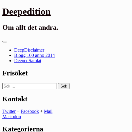
Gå
Deepedition
till
innehåll
Om allt det andra.
Primär
meny
DeepDisclaimer
Blogg 100 anno 2014
DeepedSamlat
Frisöket
Sök
efter:
Kontakt
Twitter
+
Facebook
+
Mail
Mastodon
Kategorierna