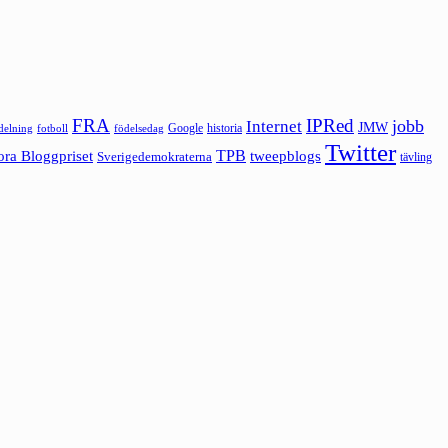
FRA
IPRed
jobb
Internet
JMW
Google
historia
ldelning
fotboll
födelsedag
Twitter
ora Bloggpriset
TPB
tweepblogs
Sverigedemokraterna
tävling