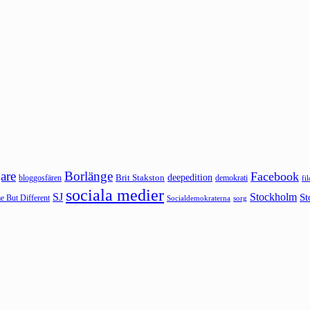
are
Borlänge
Facebook
deepedition
Brit Stakston
bloggosfären
demokrati
fi
sociala medier
SJ
Stockholm
St
 But Different
sorg
Socialdemokraterna