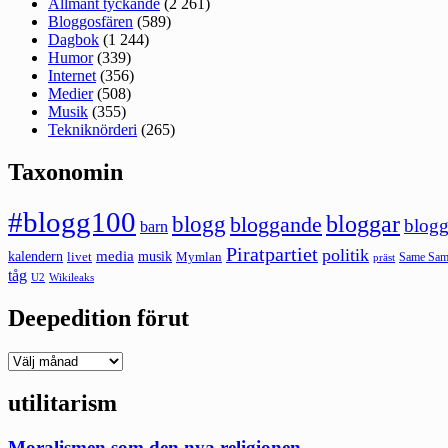
Allmänt tyckande
(2 261)
Bloggosfären
(589)
Dagbok
(1 244)
Humor
(339)
Internet
(356)
Medier
(508)
Musik
(355)
Tekniknörderi
(265)
Taxonomin
#blogg100
bloggar
blogg
bloggande
blogg
barn
Piratpartiet
politik
kalendern
media
livet
musik
Mymlan
Same Same
präst
tåg
U2
Wikileaks
Deepedition förut
Deepedition
förut
utilitarism
Moralismen som den nya religionen