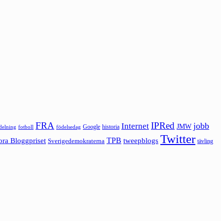
FRA
IPRed
jobb
Internet
JMW
Google
historia
ldelning
fotboll
födelsedag
Twitter
ora Bloggpriset
TPB
tweepblogs
Sverigedemokraterna
tävling