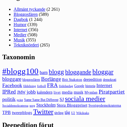
Allmänt tyckande
(2 261)
Bloggosfären
(589)
Dagbok
(1 244)
Humor
(339)
Internet
(356)
Medier
(508)
Musik
(355)
Tekniknörderi
(265)
Taxonomin
#blogg100
bloggar
blogg
bloggande
barn
bloggare
Borlänge
deepedition
Brit Stakston
bloggosfären
demokrati
FRA
Facebook
Internet
Google
historia
fildelning
fotboll
födelsedag
Piratpartiet
IPRed
jobb
kalendern
media
JMW
livet
musik
Mymlan
sociala medier
politik
SJ
Same Same But Different
präst
Stockholm
Stora Bloggpriset
Sverigedemokraterna
sorg
Socialdemokraterna
Twitter
TPB
tåg
tweepblogs
tävling
U2
Wikileaks
Deepedition förut