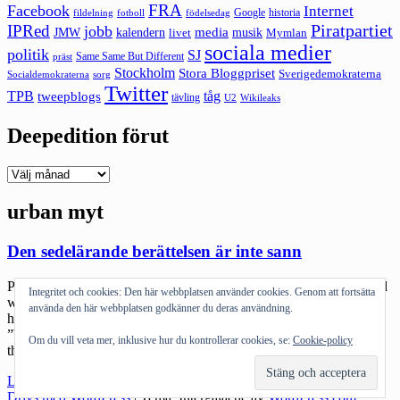
FRA
Facebook
Internet
Google
historia
fildelning
fotboll
födelsedag
Piratpartiet
IPRed
jobb
kalendern
media
JMW
livet
musik
Mymlan
sociala medier
politik
SJ
Same Same But Different
präst
Stockholm
Stora Bloggpriset
Sverigedemokraterna
sorg
Socialdemokraterna
Twitter
TPB
tåg
tweepblogs
tävling
U2
Wikileaks
Deepedition förut
Deepedition
förut
urban myt
Den sedelärande berättelsen är inte sann
På Facebook rullar en historia runt just nu: A 50-something year old
Integritet och cookies: Den här webbplatsen använder cookies. Genom att fortsätta
white woman arrived at her seat and saw that the passenger next to
använda den här webbplatsen godkänner du deras användning.
her was a black man. Visibly furious, she called the air hostess.
”What’s the problem, ma?” the hostess asked her ”Can’t you see?”
Om du vill veta mer, inklusive hur du kontrollerar cookies, se:
Cookie-policy
the lady said – ”I was given […]
"Den
Läs mer
sedelärande
Drivs med WordPress
|
Tema: Intergalactic av
WordPress.com
.