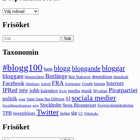
Deepedition
förut
Frisöket
Sök
efter:
Taxonomin
#blogg100
bloggar
blogg
bloggande
barn
bloggare
Borlänge
deepedition
Brit Stakston
bloggosfären
demokrati
FRA
Facebook
Internet
Google
historia
fildelning
fotboll
födelsedag
Piratpartiet
IPRed
jobb
kalendern
media
JMW
livet
musik
Mymlan
sociala medier
politik
SJ
Same Same But Different
präst
Stockholm
Stora Bloggpriset
Sverigedemokraterna
sorg
Socialdemokraterna
Twitter
TPB
tåg
tweepblogs
tävling
U2
Wikileaks
Frisöket
Sök