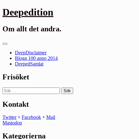
Gå
Deepedition
till
innehåll
Om allt det andra.
Primär
meny
DeepDisclaimer
Blogg 100 anno 2014
DeepedSamlat
Frisöket
Sök
efter:
Kontakt
Twitter
+
Facebook
+
Mail
Mastodon
Kategorierna