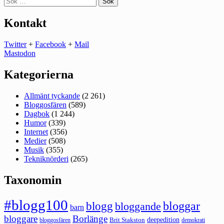
efter:
Kontakt
Twitter
+
Facebook
+
Mail
Mastodon
Kategorierna
Allmänt tyckande
(2 261)
Bloggosfären
(589)
Dagbok
(1 244)
Humor
(339)
Internet
(356)
Medier
(508)
Musik
(355)
Tekniknörderi
(265)
Taxonomin
#blogg100
bloggar
blogg
bloggande
barn
bloggare
Borlänge
deepedition
Brit Stakston
bloggosfären
demokrati