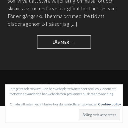
som vi valt att styra väljer att glömma så fort och
skräms av hur media verkar glömt bort hur det var.
För en gångs skull hemma och med lite tid att
bläddra genom BT så ser jag […]
"BORLÄNGE
LÄS MER
VERKAR
HA
GLÖMT
SIN
HISTORIA"
DRIVS MED WORDPRESS
Integritet och cookies: Den här webbplatsen använder cookies. Genom att
TEMA: INTERGALACTIC AV
WORDPRESS.COM
.
fortsätta använda den här webbplatsen godkänner du deras användning.
Om du vill veta mer, inklusive hur du kontrollerar cookies, se:
Cookie-policy