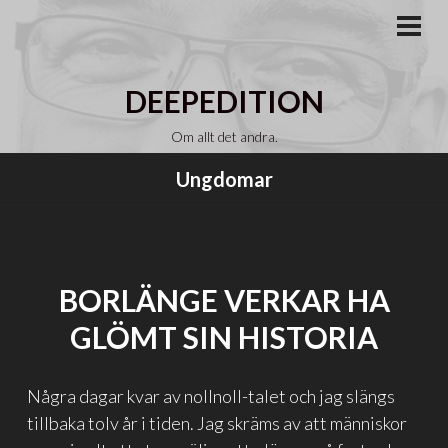
Gå
till
PRI
MEN
innehåll
DEEPEDITION
Om allt det andra.
Ungdomar
BORLÄNGE VERKAR HA
GLÖMT SIN HISTORIA
Några dagar kvar av nollnoll-talet och jag slängs
tillbaka tolv år i tiden. Jag skräms av att människor