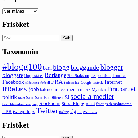
Deepedition
förut
Frisöket
Sök
efter:
Taxonomin
#blogg100
bloggar
blogg
bloggande
barn
bloggare
Borlänge
deepedition
Brit Stakston
bloggosfären
demokrati
FRA
Facebook
Internet
Google
historia
fildelning
fotboll
födelsedag
Piratpartiet
IPRed
jobb
kalendern
media
JMW
livet
musik
Mymlan
sociala medier
politik
SJ
Same Same But Different
präst
Stockholm
Stora Bloggpriset
Sverigedemokraterna
sorg
Socialdemokraterna
Twitter
TPB
tåg
tweepblogs
tävling
U2
Wikileaks
Frisöket
Sök