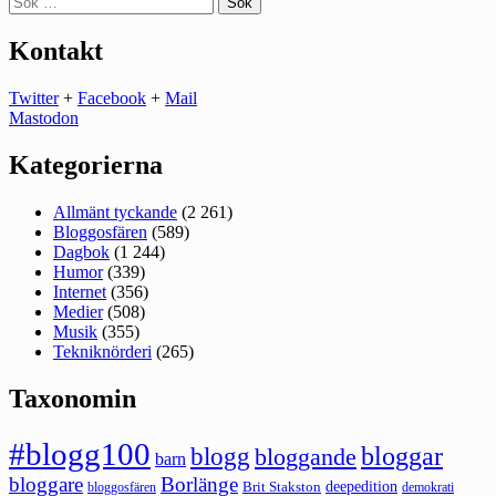
efter:
Kontakt
Twitter
+
Facebook
+
Mail
Mastodon
Kategorierna
Allmänt tyckande
(2 261)
Bloggosfären
(589)
Dagbok
(1 244)
Humor
(339)
Internet
(356)
Medier
(508)
Musik
(355)
Tekniknörderi
(265)
Taxonomin
#blogg100
bloggar
blogg
bloggande
barn
bloggare
Borlänge
deepedition
Brit Stakston
bloggosfären
demokrati