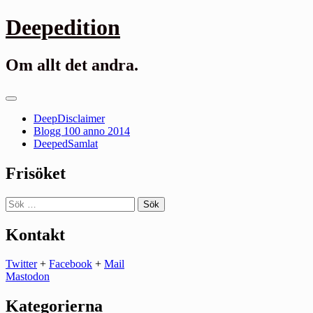
Gå
Deepedition
till
innehåll
Om allt det andra.
Primär
meny
DeepDisclaimer
Blogg 100 anno 2014
DeepedSamlat
Frisöket
Sök
efter:
Kontakt
Twitter
+
Facebook
+
Mail
Mastodon
Kategorierna