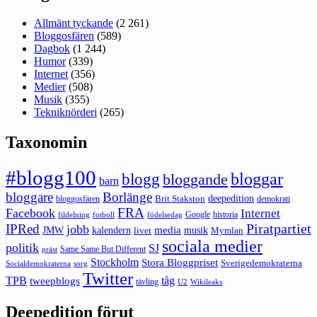
Allmänt tyckande
(2 261)
Bloggosfären
(589)
Dagbok
(1 244)
Humor
(339)
Internet
(356)
Medier
(508)
Musik
(355)
Tekniknörderi
(265)
Taxonomin
#blogg100
bloggar
blogg
bloggande
barn
bloggare
Borlänge
deepedition
Brit Stakston
bloggosfären
demokrati
FRA
Facebook
Internet
Google
historia
fildelning
fotboll
födelsedag
Piratpartiet
IPRed
jobb
kalendern
media
JMW
livet
musik
Mymlan
sociala medier
politik
SJ
Same Same But Different
präst
Stockholm
Stora Bloggpriset
Sverigedemokraterna
sorg
Socialdemokraterna
Twitter
TPB
tåg
tweepblogs
tävling
U2
Wikileaks
Deepedition förut