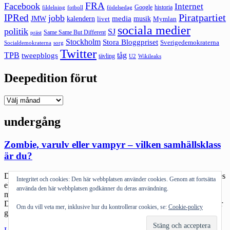
FRA
Facebook
Internet
Google
historia
fildelning
fotboll
födelsedag
Piratpartiet
IPRed
jobb
kalendern
media
JMW
livet
musik
Mymlan
sociala medier
politik
SJ
Same Same But Different
präst
Stockholm
Stora Bloggpriset
Sverigedemokraterna
sorg
Socialdemokraterna
Twitter
TPB
tåg
tweepblogs
tävling
U2
Wikileaks
Deepedition förut
Deepedition
förut
undergång
Zombie, varulv eller vampyr – vilken samhällsklass
är du?
Disclaimer: Jag utger mig inte för att vara vare sig expert på zombies
Integritet och cookies: Den här webbplatsen använder cookies. Genom att fortsätta
eller på metaforik. Det här är en text som jag skrev en sen natt i
använda den här webbplatsen godkänner du deras användning.
midsommar. Bli hellre roade än upprörda över eventuella felslut.
Diskutera dem istället. Jag och sonen tittar en del på film. Det är vår
Om du vill veta mer, inklusive hur du kontrollerar cookies, se:
Cookie-policy
gemensamma… hobby typ. Jag […]
"Zombie,