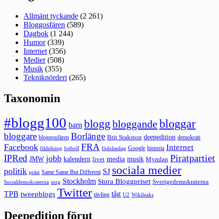
Allmänt tyckande
(2 261)
Bloggosfären
(589)
Dagbok
(1 244)
Humor
(339)
Internet
(356)
Medier
(508)
Musik
(355)
Tekniknörderi
(265)
Taxonomin
#blogg100
bloggar
blogg
bloggande
barn
bloggare
Borlänge
deepedition
Brit Stakston
bloggosfären
demokrati
FRA
Facebook
Internet
Google
historia
fildelning
fotboll
födelsedag
Piratpartiet
IPRed
jobb
kalendern
media
JMW
livet
musik
Mymlan
sociala medier
politik
SJ
Same Same But Different
präst
Stockholm
Stora Bloggpriset
Sverigedemokraterna
sorg
Socialdemokraterna
Twitter
TPB
tåg
tweepblogs
tävling
U2
Wikileaks
Deepedition förut