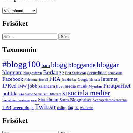
Deepedition
förut
Frisöket
Sök
efter:
Taxonomin
#blogg100
bloggar
blogg
bloggande
barn
bloggare
Borlänge
deepedition
Brit Stakston
bloggosfären
demokrati
FRA
Facebook
Internet
Google
historia
fildelning
fotboll
födelsedag
Piratpartiet
IPRed
jobb
kalendern
media
JMW
livet
musik
Mymlan
sociala medier
politik
SJ
Same Same But Different
präst
Stockholm
Stora Bloggpriset
Sverigedemokraterna
sorg
Socialdemokraterna
Twitter
TPB
tåg
tweepblogs
tävling
U2
Wikileaks
Frisöket
Sök