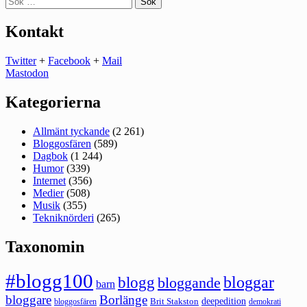
efter:
Kontakt
Twitter
+
Facebook
+
Mail
Mastodon
Kategorierna
Allmänt tyckande
(2 261)
Bloggosfären
(589)
Dagbok
(1 244)
Humor
(339)
Internet
(356)
Medier
(508)
Musik
(355)
Tekniknörderi
(265)
Taxonomin
#blogg100
bloggar
blogg
bloggande
barn
bloggare
Borlänge
deepedition
Brit Stakston
bloggosfären
demokrati