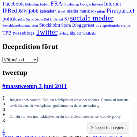
FRA
Facebook
Internet
Google
historia
fildelning
fotboll
födelsedag
Piratpartiet
IPRed
jobb
kalendern
media
JMW
livet
musik
Mymlan
sociala medier
politik
SJ
Same Same But Different
präst
Stockholm
Stora Bloggpriset
Sverigedemokraterna
sorg
Socialdemokraterna
Twitter
TPB
tåg
tweepblogs
tävling
U2
Wikileaks
Deepedition förut
Deepedition
förut
tweetup
#masstweetup 3 juni 2011
Hittar hos Kontaktmannen (börja blogga igen för fan!) @diablosth
Integritet och cookies: Den här webbplatsen använder cookies. Genom att fortsätta
har en idé. ”Twitter används för allt. Att tycka och tänka. Man delar
använda den här webbplatsen godkänner du deras användning.
med sig man upplever. Detta görs i en liten ruta på 140 st tecken.
Folk ler, ryser, förvånas, skrattar. Twitter skapar hos oss alla de
Om du vill veta mer, inklusive hur du kontrollerar cookies, se:
Cookie-policy
känslor som finns att nämna. Twitter svarar på […]
"#masstweetup
Läs mer
3
Drivs med WordPress
|
Tema: Intergalactic av
WordPress.com
.