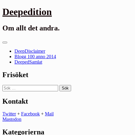
Gå
Deepedition
till
innehåll
Om allt det andra.
Primär
meny
DeepDisclaimer
Blogg 100 anno 2014
DeepedSamlat
Frisöket
Sök
efter:
Kontakt
Twitter
+
Facebook
+
Mail
Mastodon
Kategorierna