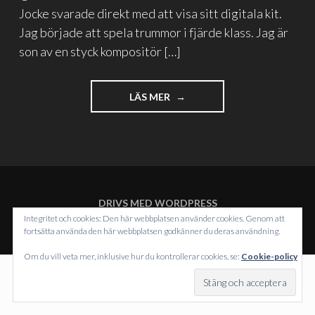
Jocke svarade direkt med att visa sitt digitala kit.
Jag började att spela trummor i fjärde klass. Jag är
son av en styck kompositör […]
"TRUMSLAGARPOJKAR"
LÄS MER
DRIVS MED WORDPRESS
TEMA: INTERGALACTIC AV
WORDPRESS.COM
.
Integritet och cookies: Den här webbplatsen använder cookies. Genom att
fortsätta använda den här webbplatsen godkänner du deras användning.
Om du vill veta mer, inklusive hur du kontrollerar cookies, se:
Cookie-policy