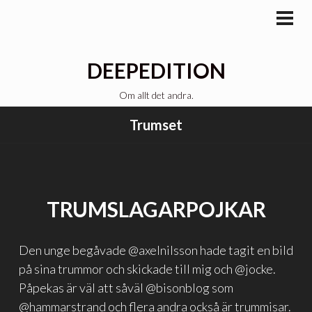
Gå
till
PRI
MEN
innehåll
DEEPEDITION
Om allt det andra.
Trumset
TRUMSLAGARPOJKAR
Den unge begåvade @axelnilsson hade tagit en bild
på sina trummor och skickade till mig och @jocke.
Påpekas är väl att såväl @bisonblog som
@hammarstrand och flera andra också är trummisar.