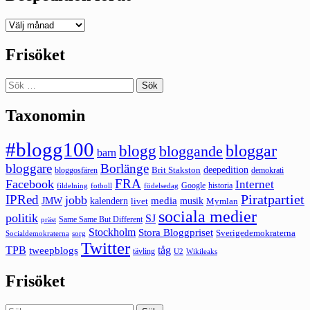
Deepedition
förut
Frisöket
Sök
efter:
Taxonomin
#blogg100
bloggar
blogg
bloggande
barn
bloggare
Borlänge
deepedition
Brit Stakston
bloggosfären
demokrati
FRA
Facebook
Internet
Google
historia
fildelning
fotboll
födelsedag
Piratpartiet
IPRed
jobb
kalendern
media
JMW
livet
musik
Mymlan
sociala medier
politik
SJ
Same Same But Different
präst
Stockholm
Stora Bloggpriset
Sverigedemokraterna
sorg
Socialdemokraterna
Twitter
TPB
tåg
tweepblogs
tävling
U2
Wikileaks
Frisöket
Sök