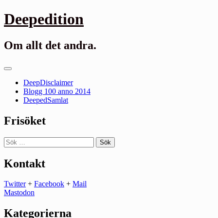
Gå
Deepedition
till
innehåll
Om allt det andra.
Primär
meny
DeepDisclaimer
Blogg 100 anno 2014
DeepedSamlat
Frisöket
Sök
efter:
Kontakt
Twitter
+
Facebook
+
Mail
Mastodon
Kategorierna