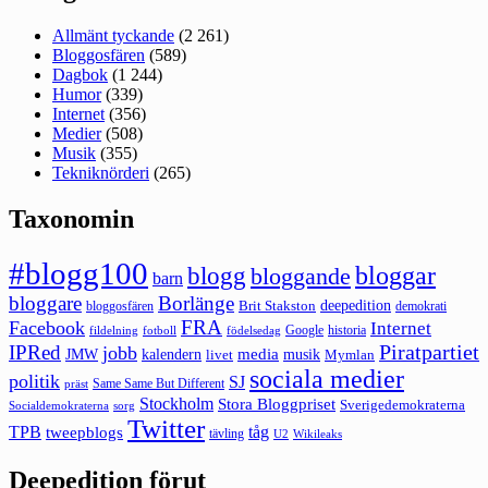
Allmänt tyckande
(2 261)
Bloggosfären
(589)
Dagbok
(1 244)
Humor
(339)
Internet
(356)
Medier
(508)
Musik
(355)
Tekniknörderi
(265)
Taxonomin
#blogg100
bloggar
blogg
bloggande
barn
bloggare
Borlänge
deepedition
Brit Stakston
bloggosfären
demokrati
FRA
Facebook
Internet
Google
historia
fildelning
fotboll
födelsedag
Piratpartiet
IPRed
jobb
kalendern
media
JMW
livet
musik
Mymlan
sociala medier
politik
SJ
Same Same But Different
präst
Stockholm
Stora Bloggpriset
Sverigedemokraterna
sorg
Socialdemokraterna
Twitter
TPB
tåg
tweepblogs
tävling
U2
Wikileaks
Deepedition förut