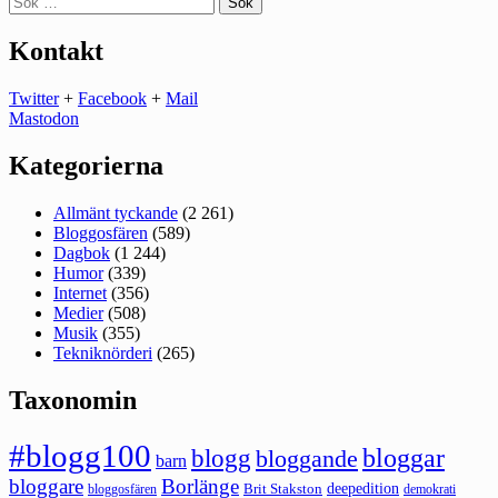
efter:
Kontakt
Twitter
+
Facebook
+
Mail
Mastodon
Kategorierna
Allmänt tyckande
(2 261)
Bloggosfären
(589)
Dagbok
(1 244)
Humor
(339)
Internet
(356)
Medier
(508)
Musik
(355)
Tekniknörderi
(265)
Taxonomin
#blogg100
bloggar
blogg
bloggande
barn
bloggare
Borlänge
deepedition
Brit Stakston
bloggosfären
demokrati