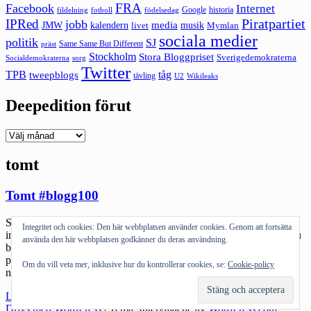
FRA
Facebook
Internet
Google
historia
fildelning
fotboll
födelsedag
Piratpartiet
IPRed
jobb
kalendern
media
JMW
livet
musik
Mymlan
sociala medier
politik
SJ
Same Same But Different
präst
Stockholm
Stora Bloggpriset
Sverigedemokraterna
sorg
Socialdemokraterna
Twitter
TPB
tåg
tweepblogs
tävling
U2
Wikileaks
Deepedition förut
Deepedition
förut
tomt
Tomt #blogg100
Slut på en vecka. Jag lyckades. Levererat. Levererat som fan. Trots
Integritet och cookies: Den här webbplatsen använder cookies. Genom att fortsätta
influensa, trots att jag är sjukt kass på att faktiskt balansera jobb. Nu
använda den här webbplatsen godkänner du deras användning.
bara tomhet kvar. Tomt nån dag tills det är dags att gå på igen. Nya
projekt, nya jobb. Det är märkligt. Det där att man kör 120 och sen
Om du vill veta mer, inklusive hur du kontrollerar cookies, se:
Cookie-policy
när man […]
"Tomt
Läs mer
#blogg100"
Drivs med WordPress
|
Tema: Intergalactic av
WordPress.com
.