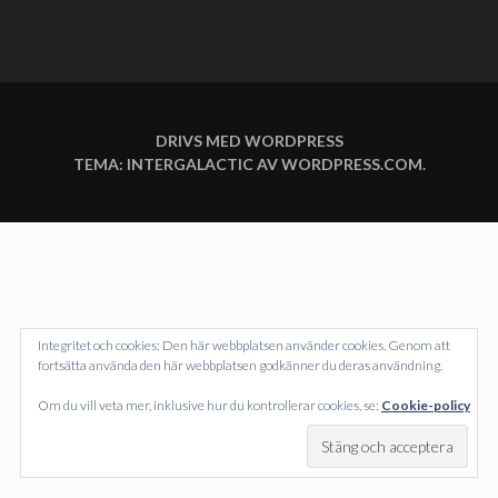
DRIVS MED WORDPRESS
TEMA: INTERGALACTIC AV
WORDPRESS.COM
.
Integritet och cookies: Den här webbplatsen använder cookies. Genom att
fortsätta använda den här webbplatsen godkänner du deras användning.
Om du vill veta mer, inklusive hur du kontrollerar cookies, se:
Cookie-policy