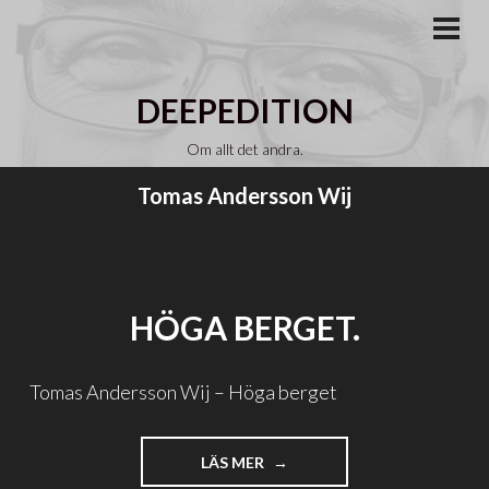
Gå
till
PRI
MEN
innehåll
DEEPEDITION
Om allt det andra.
Tomas Andersson Wij
HÖGA BERGET.
Tomas Andersson Wij – Höga berget
"HÖGA
LÄS MER
BERGET."