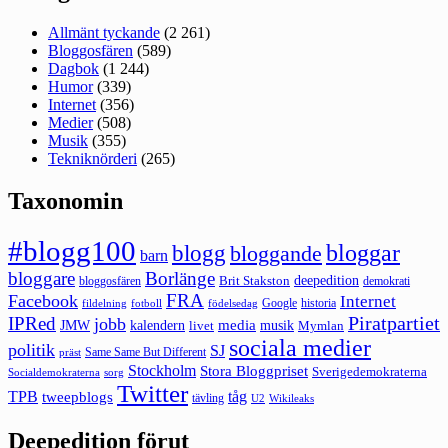
Allmänt tyckande
(2 261)
Bloggosfären
(589)
Dagbok
(1 244)
Humor
(339)
Internet
(356)
Medier
(508)
Musik
(355)
Tekniknörderi
(265)
Taxonomin
#blogg100
bloggar
blogg
bloggande
barn
bloggare
Borlänge
deepedition
Brit Stakston
bloggosfären
demokrati
FRA
Facebook
Internet
Google
historia
fildelning
fotboll
födelsedag
Piratpartiet
IPRed
jobb
kalendern
media
JMW
livet
musik
Mymlan
sociala medier
politik
SJ
Same Same But Different
präst
Stockholm
Stora Bloggpriset
Sverigedemokraterna
sorg
Socialdemokraterna
Twitter
TPB
tåg
tweepblogs
tävling
U2
Wikileaks
Deepedition förut