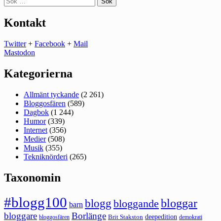
efter:
Kontakt
Twitter
+
Facebook
+
Mail
Mastodon
Kategorierna
Allmänt tyckande
(2 261)
Bloggosfären
(589)
Dagbok
(1 244)
Humor
(339)
Internet
(356)
Medier
(508)
Musik
(355)
Tekniknörderi
(265)
Taxonomin
#blogg100
bloggar
blogg
bloggande
barn
bloggare
Borlänge
deepedition
Brit Stakston
bloggosfären
demokrati