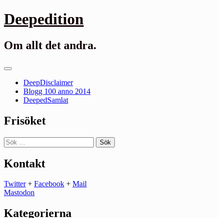
Gå
Deepedition
till
innehåll
Om allt det andra.
Primär
meny
DeepDisclaimer
Blogg 100 anno 2014
DeepedSamlat
Frisöket
Sök
efter:
Kontakt
Twitter
+
Facebook
+
Mail
Mastodon
Kategorierna