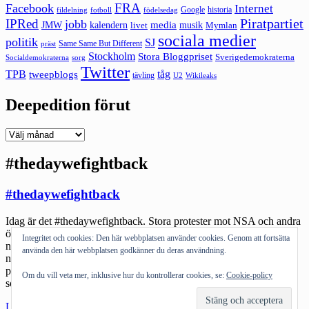
FRA
Facebook
Internet
Google
historia
fildelning
fotboll
födelsedag
Piratpartiet
IPRed
jobb
kalendern
media
JMW
livet
musik
Mymlan
sociala medier
politik
SJ
Same Same But Different
präst
Stockholm
Stora Bloggpriset
Sverigedemokraterna
sorg
Socialdemokraterna
Twitter
TPB
tåg
tweepblogs
tävling
U2
Wikileaks
Deepedition förut
Deepedition
förut
#thedaywefightback
#thedaywefightback
Idag är det #thedaywefightback. Stora protester mot NSA och andra
övervakningar av internet. En dag som faktiskt står upp för
Integritet och cookies: Den här webbplatsen använder cookies. Genom att fortsätta
nätneutralitet och frihet på Internet. Något som är omöjligt
använda den här webbplatsen godkänner du deras användning.
när Internet idag är en infrastruktur? Kanske. Men som nätokrat,
pirat och libertarian anser jag det värt att kämpa för en infrastruktur
Om du vill veta mer, inklusive hur du kontrollerar cookies, se:
Cookie-policy
som inte ägs eller kontrolleras […]
"#thedaywefightback"
Läs mer