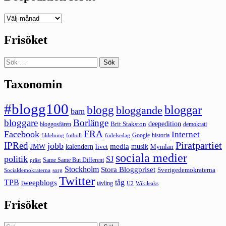
Deepedition
förut
Frisöket
Sök
efter:
Taxonomin
#blogg100
bloggar
blogg
bloggande
barn
bloggare
Borlänge
deepedition
Brit Stakston
bloggosfären
demokrati
FRA
Facebook
Internet
Google
historia
fildelning
fotboll
födelsedag
Piratpartiet
IPRed
jobb
kalendern
media
JMW
livet
musik
Mymlan
sociala medier
politik
SJ
Same Same But Different
präst
Stockholm
Stora Bloggpriset
Sverigedemokraterna
sorg
Socialdemokraterna
Twitter
TPB
tåg
tweepblogs
tävling
U2
Wikileaks
Frisöket
Sök