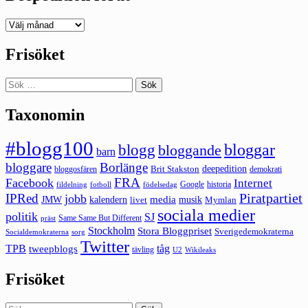
Deepedition
förut
Frisöket
Sök
efter:
Taxonomin
#blogg100
bloggar
blogg
bloggande
barn
bloggare
Borlänge
deepedition
Brit Stakston
bloggosfären
demokrati
FRA
Facebook
Internet
Google
historia
fildelning
fotboll
födelsedag
Piratpartiet
IPRed
jobb
kalendern
media
JMW
livet
musik
Mymlan
sociala medier
politik
SJ
Same Same But Different
präst
Stockholm
Stora Bloggpriset
Sverigedemokraterna
sorg
Socialdemokraterna
Twitter
TPB
tåg
tweepblogs
tävling
U2
Wikileaks
Frisöket
Sök