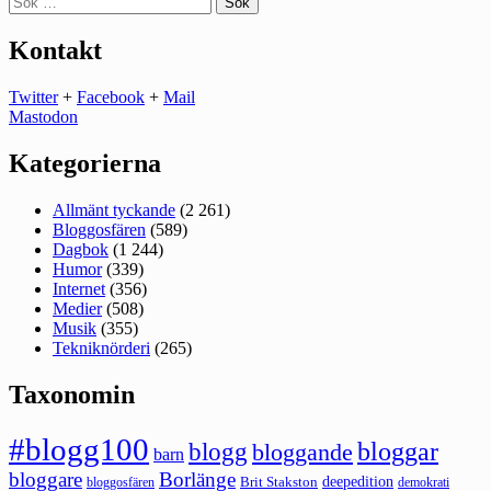
efter:
Kontakt
Twitter
+
Facebook
+
Mail
Mastodon
Kategorierna
Allmänt tyckande
(2 261)
Bloggosfären
(589)
Dagbok
(1 244)
Humor
(339)
Internet
(356)
Medier
(508)
Musik
(355)
Tekniknörderi
(265)
Taxonomin
#blogg100
bloggar
blogg
bloggande
barn
bloggare
Borlänge
deepedition
Brit Stakston
bloggosfären
demokrati