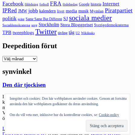
FRA
Facebook
Internet
Google
historia
fildelning
fotboll
födelsedag
Piratpartiet
IPRed
jobb
kalendern
media
JMW
livet
musik
Mymlan
sociala medier
politik
SJ
Same Same But Different
präst
Stockholm
Stora Bloggpriset
Sverigedemokraterna
sorg
Socialdemokraterna
Twitter
TPB
tåg
tweepblogs
tävling
U2
Wikileaks
Deepedition förut
Deepedition
förut
synvinkel
Den där tjockisen
I stil med vad Linda Marie gjorde så lägger jag ut en bild på min
Integritet och cookies: Den här webbplatsen använder cookies. Genom att fortsätta
kropp. Förutom en mage så är det en bild av en medelålders vit
använda den här webbplatsen godkänner du deras användning.
medelklassman på semesterresa :). Jag har i hela mitt liv varit tjock.
Visserligen har jag ”kraftig benstomme” dvs. genetiska anlag till
Om du vill veta mer, inklusive hur du kontrollerar cookies, se:
Cookie-policy
övervikt. Men rent fysiskt har det […]
"Den
Läs mer
där
Drivs med WordPress
|
Tema: Intergalactic av
WordPress.com
.