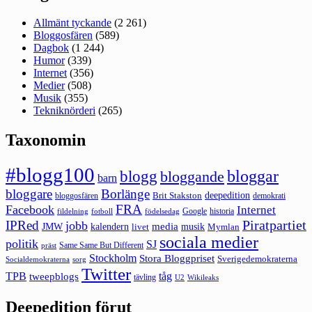
Allmänt tyckande
(2 261)
Bloggosfären
(589)
Dagbok
(1 244)
Humor
(339)
Internet
(356)
Medier
(508)
Musik
(355)
Tekniknörderi
(265)
Taxonomin
#blogg100
bloggar
blogg
bloggande
barn
bloggare
Borlänge
deepedition
Brit Stakston
bloggosfären
demokrati
FRA
Facebook
Internet
Google
historia
fildelning
fotboll
födelsedag
Piratpartiet
IPRed
jobb
kalendern
media
JMW
livet
musik
Mymlan
sociala medier
politik
SJ
Same Same But Different
präst
Stockholm
Stora Bloggpriset
Sverigedemokraterna
sorg
Socialdemokraterna
Twitter
TPB
tåg
tweepblogs
tävling
U2
Wikileaks
Deepedition förut