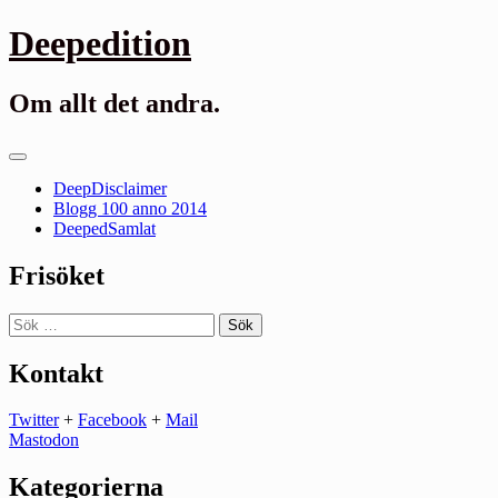
Gå
Deepedition
till
innehåll
Om allt det andra.
Primär
meny
DeepDisclaimer
Blogg 100 anno 2014
DeepedSamlat
Frisöket
Sök
efter:
Kontakt
Twitter
+
Facebook
+
Mail
Mastodon
Kategorierna