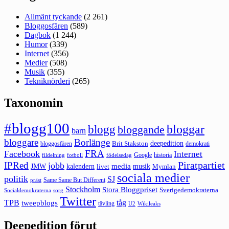
Allmänt tyckande
(2 261)
Bloggosfären
(589)
Dagbok
(1 244)
Humor
(339)
Internet
(356)
Medier
(508)
Musik
(355)
Tekniknörderi
(265)
Taxonomin
#blogg100
bloggar
blogg
bloggande
barn
bloggare
Borlänge
deepedition
Brit Stakston
bloggosfären
demokrati
FRA
Facebook
Internet
Google
historia
fildelning
fotboll
födelsedag
Piratpartiet
IPRed
jobb
kalendern
media
JMW
livet
musik
Mymlan
sociala medier
politik
SJ
Same Same But Different
präst
Stockholm
Stora Bloggpriset
Sverigedemokraterna
sorg
Socialdemokraterna
Twitter
TPB
tåg
tweepblogs
tävling
U2
Wikileaks
Deepedition förut