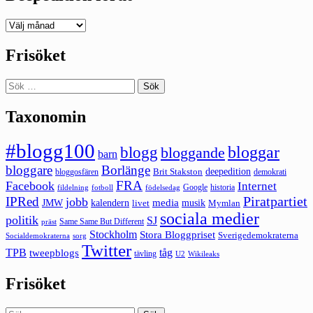
Deepedition
förut
Frisöket
Sök
efter:
Taxonomin
#blogg100
bloggar
blogg
bloggande
barn
bloggare
Borlänge
deepedition
Brit Stakston
bloggosfären
demokrati
FRA
Facebook
Internet
Google
historia
fildelning
fotboll
födelsedag
Piratpartiet
IPRed
jobb
kalendern
media
JMW
livet
musik
Mymlan
sociala medier
politik
SJ
Same Same But Different
präst
Stockholm
Stora Bloggpriset
Sverigedemokraterna
sorg
Socialdemokraterna
Twitter
TPB
tåg
tweepblogs
tävling
U2
Wikileaks
Frisöket
Sök