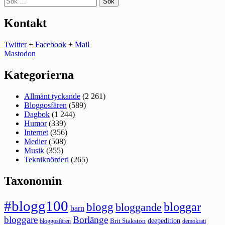
efter:
Kontakt
Twitter
+
Facebook
+
Mail
Mastodon
Kategorierna
Allmänt tyckande
(2 261)
Bloggosfären
(589)
Dagbok
(1 244)
Humor
(339)
Internet
(356)
Medier
(508)
Musik
(355)
Tekniknörderi
(265)
Taxonomin
#blogg100
bloggar
blogg
bloggande
barn
bloggare
Borlänge
deepedition
Brit Stakston
bloggosfären
demokrati