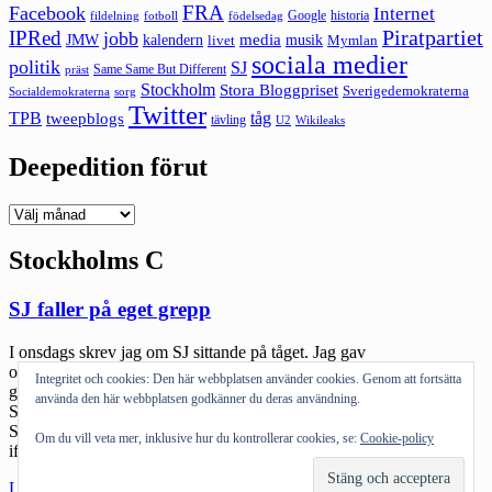
FRA
Facebook
Internet
Google
historia
fildelning
fotboll
födelsedag
Piratpartiet
IPRed
jobb
kalendern
media
JMW
livet
musik
Mymlan
sociala medier
politik
SJ
Same Same But Different
präst
Stockholm
Stora Bloggpriset
Sverigedemokraterna
sorg
Socialdemokraterna
Twitter
TPB
tåg
tweepblogs
tävling
U2
Wikileaks
Deepedition förut
Deepedition
förut
Stockholms C
SJ faller på eget grepp
I onsdags skrev jag om SJ sittande på tåget. Jag gav
ombordpersonalen credd för att stå ut med gnälliga gubbar och
Integritet och cookies: Den här webbplatsen använder cookies. Genom att fortsätta
gummor som inte inser att problemen för SJ är mer strukturella.
använda den här webbplatsen godkänner du deras användning.
Senare får man läsa om Therese och den olycka som skedde på
Stockholms central i måndags. Där ombordpersonal onekligen kan
Om du vill veta mer, inklusive hur du kontrollerar cookies, se:
Cookie-policy
ifrågasättas för sitt […]
"SJ
Läs mer