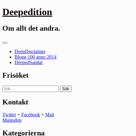
Gå
Deepedition
till
innehåll
Om allt det andra.
Primär
meny
DeepDisclaimer
Blogg 100 anno 2014
DeepedSamlat
Frisöket
Sök
efter:
Kontakt
Twitter
+
Facebook
+
Mail
Mastodon
Kategorierna