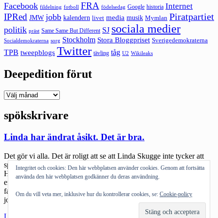
FRA
Facebook
Internet
Google
historia
fildelning
fotboll
födelsedag
Piratpartiet
IPRed
jobb
kalendern
media
JMW
livet
musik
Mymlan
sociala medier
politik
SJ
Same Same But Different
präst
Stockholm
Stora Bloggpriset
Sverigedemokraterna
sorg
Socialdemokraterna
Twitter
TPB
tåg
tweepblogs
tävling
U2
Wikileaks
Deepedition förut
Deepedition
förut
spökskrivare
Linda har ändrat åsikt. Det är bra.
Det gör vi alla. Det är roligt att se att Linda Skugge inte tycker att
spökskrivande är något problem 2010 i Newsmill. När Kjell
Integritet och cookies: Den här webbplatsen använder cookies. Genom att fortsätta
Häglund anklagade Pascalidou för spökskrivande valde Linda
använda den här webbplatsen godkänner du deras användning.
en annan linje. Och gör en stor grej av det hela i en krönika som
fanns i Expressen. Det här tyckte hon 2005: Men om man måste
Om du vill veta mer, inklusive hur du kontrollerar cookies, se:
Cookie-policy
jobba […]
"Linda
Läs mer