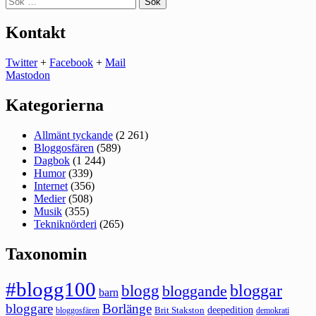
efter:
Kontakt
Twitter
+
Facebook
+
Mail
Mastodon
Kategorierna
Allmänt tyckande
(2 261)
Bloggosfären
(589)
Dagbok
(1 244)
Humor
(339)
Internet
(356)
Medier
(508)
Musik
(355)
Tekniknörderi
(265)
Taxonomin
#blogg100
bloggar
blogg
bloggande
barn
bloggare
Borlänge
deepedition
Brit Stakston
bloggosfären
demokrati