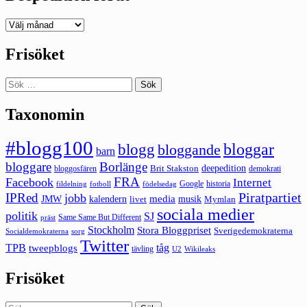
Deepedition
förut
Frisöket
Sök
efter:
Taxonomin
#blogg100
bloggar
blogg
bloggande
barn
bloggare
Borlänge
deepedition
Brit Stakston
bloggosfären
demokrati
FRA
Facebook
Internet
Google
historia
fildelning
fotboll
födelsedag
Piratpartiet
IPRed
jobb
kalendern
media
JMW
livet
musik
Mymlan
sociala medier
politik
SJ
Same Same But Different
präst
Stockholm
Stora Bloggpriset
Sverigedemokraterna
sorg
Socialdemokraterna
Twitter
TPB
tåg
tweepblogs
tävling
U2
Wikileaks
Frisöket
Sök