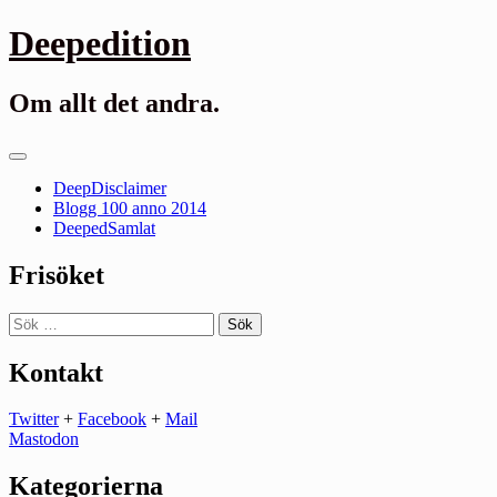
Gå
Deepedition
till
innehåll
Om allt det andra.
Primär
meny
DeepDisclaimer
Blogg 100 anno 2014
DeepedSamlat
Frisöket
Sök
efter:
Kontakt
Twitter
+
Facebook
+
Mail
Mastodon
Kategorierna