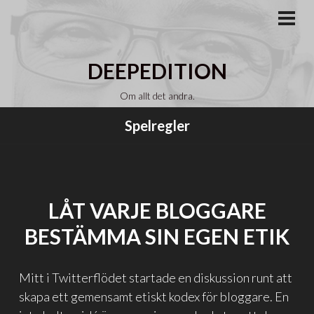
Gå
till
PRI
MEN
innehåll
DEEPEDITION
Om allt det andra.
Spelregler
LÅT VARJE BLOGGARE
BESTÄMMA SIN EGEN ETIK
Mitt i Twitterflödet startade en diskussion runt att
skapa ett gemensamt etiskt kodex för bloggare. En