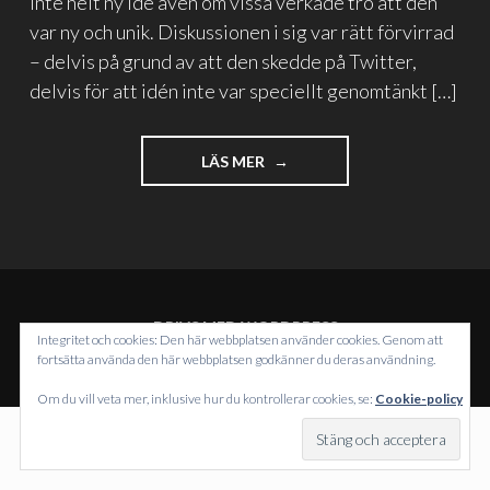
inte helt ny idé även om vissa verkade tro att den
var ny och unik. Diskussionen i sig var rätt förvirrad
– delvis på grund av att den skedde på Twitter,
delvis för att idén inte var speciellt genomtänkt […]
"LÅT
LÄS MER
VARJE
BLOGGARE
BESTÄMMA
SIN
EGEN
ETIK"
DRIVS MED WORDPRESS
Integritet och cookies: Den här webbplatsen använder cookies. Genom att
TEMA: INTERGALACTIC AV
WORDPRESS.COM
.
fortsätta använda den här webbplatsen godkänner du deras användning.
Om du vill veta mer, inklusive hur du kontrollerar cookies, se:
Cookie-policy