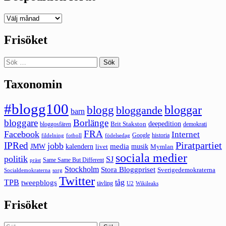
Deepedition
förut
Frisöket
Sök
efter:
Taxonomin
#blogg100
bloggar
blogg
bloggande
barn
bloggare
Borlänge
deepedition
Brit Stakston
bloggosfären
demokrati
FRA
Facebook
Internet
Google
historia
fildelning
fotboll
födelsedag
Piratpartiet
IPRed
jobb
kalendern
media
JMW
livet
musik
Mymlan
sociala medier
politik
SJ
Same Same But Different
präst
Stockholm
Stora Bloggpriset
Sverigedemokraterna
sorg
Socialdemokraterna
Twitter
TPB
tåg
tweepblogs
tävling
U2
Wikileaks
Frisöket
Sök