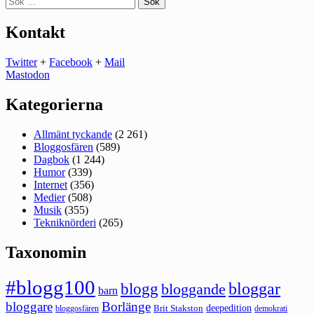
efter:
Kontakt
Twitter
+
Facebook
+
Mail
Mastodon
Kategorierna
Allmänt tyckande
(2 261)
Bloggosfären
(589)
Dagbok
(1 244)
Humor
(339)
Internet
(356)
Medier
(508)
Musik
(355)
Tekniknörderi
(265)
Taxonomin
#blogg100
bloggar
blogg
bloggande
barn
bloggare
Borlänge
deepedition
Brit Stakston
bloggosfären
demokrati