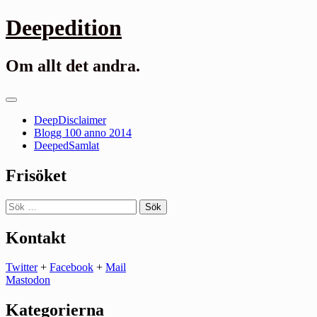
Gå
Deepedition
till
innehåll
Om allt det andra.
Primär
meny
DeepDisclaimer
Blogg 100 anno 2014
DeepedSamlat
Frisöket
Sök
efter:
Kontakt
Twitter
+
Facebook
+
Mail
Mastodon
Kategorierna