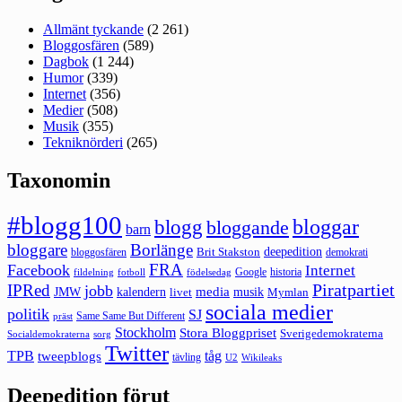
Allmänt tyckande
(2 261)
Bloggosfären
(589)
Dagbok
(1 244)
Humor
(339)
Internet
(356)
Medier
(508)
Musik
(355)
Tekniknörderi
(265)
Taxonomin
#blogg100
bloggar
blogg
bloggande
barn
bloggare
Borlänge
deepedition
Brit Stakston
bloggosfären
demokrati
FRA
Facebook
Internet
Google
historia
fildelning
fotboll
födelsedag
Piratpartiet
IPRed
jobb
kalendern
media
JMW
livet
musik
Mymlan
sociala medier
politik
SJ
Same Same But Different
präst
Stockholm
Stora Bloggpriset
Sverigedemokraterna
sorg
Socialdemokraterna
Twitter
TPB
tåg
tweepblogs
tävling
U2
Wikileaks
Deepedition förut