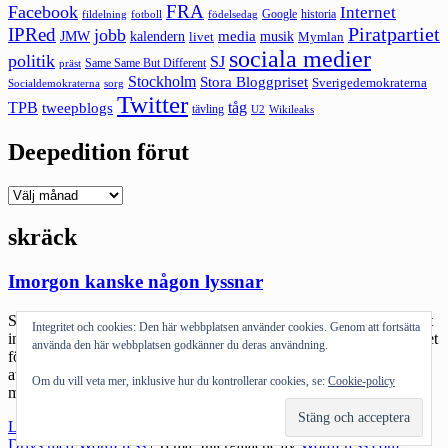
FRA
Facebook
Internet
Google
historia
fildelning
fotboll
födelsedag
Piratpartiet
IPRed
jobb
kalendern
media
JMW
livet
musik
Mymlan
sociala medier
politik
SJ
Same Same But Different
präst
Stockholm
Stora Bloggpriset
Sverigedemokraterna
sorg
Socialdemokraterna
Twitter
TPB
tåg
tweepblogs
tävling
U2
Wikileaks
Deepedition förut
Deepedition
förut
skräck
Imorgon kanske någon lyssnar
Så många som berätta om känslan: att inte veta vem som lyssnar, att
Integritet och cookies: Den här webbplatsen använder cookies. Genom att fortsätta
inte veta när man blir anklagad för något som man knappt vet brottet
använda den här webbplatsen godkänner du deras användning.
för – på grund av vad någon hört, vad de fragment av samtal som
avlyssnats blivit till i hjärnorna hos dem som har som jobb att
Om du vill veta mer, inklusive hur du kontrollerar cookies, se:
Cookie-policy
misstänka allt och […]
"Imorgon
Läs mer
kanske
Drivs med WordPress
|
Tema: Intergalactic av
WordPress.com
.