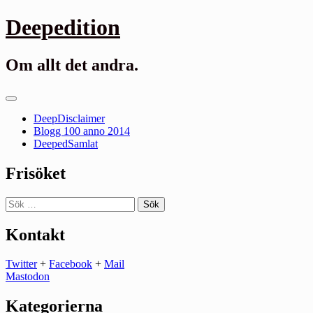
Gå
Deepedition
till
innehåll
Om allt det andra.
Primär
meny
DeepDisclaimer
Blogg 100 anno 2014
DeepedSamlat
Frisöket
Sök
efter:
Kontakt
Twitter
+
Facebook
+
Mail
Mastodon
Kategorierna