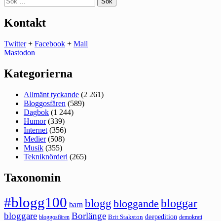
efter:
Kontakt
Twitter
+
Facebook
+
Mail
Mastodon
Kategorierna
Allmänt tyckande
(2 261)
Bloggosfären
(589)
Dagbok
(1 244)
Humor
(339)
Internet
(356)
Medier
(508)
Musik
(355)
Tekniknörderi
(265)
Taxonomin
#blogg100
bloggar
blogg
bloggande
barn
bloggare
Borlänge
deepedition
Brit Stakston
bloggosfären
demokrati