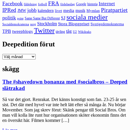
FRA
Facebook
Internet
Google
historia
fildelning
fotboll
födelsedag
Piratpartiet
IPRed
jobb
kalendern
media
JMW
livet
musik
Mymlan
sociala medier
politik
SJ
Same Same But Different
präst
Stockholm
Stora Bloggpriset
Sverigedemokraterna
sorg
Socialdemokraterna
Twitter
TPB
tåg
tweepblogs
tävling
U2
Wikileaks
Deepedition förut
Deepedition
förut
skägg
The #shavedown bonanza med #socialbros – Deeped
slätrakad
Så var det gjort. Renrakat. Det känns konstigt som fan. 23-25 år sen
sist. Det där med hyvel var inte helt lätt efter så många år. Nu börjar
Movember. Som jag skrev förut: Skänk pengar till Social Bros. Om
man vill kolla lite runt hur organisationen sköter ekonomin finns det
en översikt här. Filmen kommer […]
"The