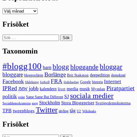
Deepedition
förut
Frisöket
Sök
efter:
Taxonomin
#blogg100
bloggar
blogg
bloggande
barn
bloggare
Borlänge
deepedition
Brit Stakston
bloggosfären
demokrati
FRA
Facebook
Internet
Google
historia
fildelning
fotboll
födelsedag
Piratpartiet
IPRed
jobb
kalendern
media
JMW
livet
musik
Mymlan
sociala medier
politik
SJ
Same Same But Different
präst
Stockholm
Stora Bloggpriset
Sverigedemokraterna
sorg
Socialdemokraterna
Twitter
TPB
tåg
tweepblogs
tävling
U2
Wikileaks
Frisöket
Sök