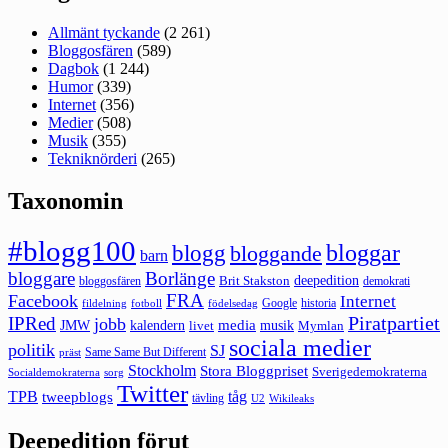
Allmänt tyckande
(2 261)
Bloggosfären
(589)
Dagbok
(1 244)
Humor
(339)
Internet
(356)
Medier
(508)
Musik
(355)
Tekniknörderi
(265)
Taxonomin
#blogg100
bloggar
blogg
bloggande
barn
bloggare
Borlänge
deepedition
Brit Stakston
bloggosfären
demokrati
FRA
Facebook
Internet
Google
historia
fildelning
fotboll
födelsedag
Piratpartiet
IPRed
jobb
kalendern
media
JMW
livet
musik
Mymlan
sociala medier
politik
SJ
Same Same But Different
präst
Stockholm
Stora Bloggpriset
Sverigedemokraterna
sorg
Socialdemokraterna
Twitter
TPB
tåg
tweepblogs
tävling
U2
Wikileaks
Deepedition förut