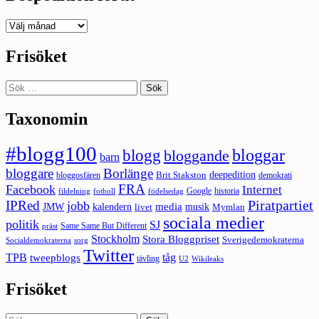
Deepedition
förut
Frisöket
Sök
efter:
Taxonomin
#blogg100
bloggar
blogg
bloggande
barn
bloggare
Borlänge
deepedition
Brit Stakston
bloggosfären
demokrati
FRA
Facebook
Internet
Google
historia
fildelning
fotboll
födelsedag
Piratpartiet
IPRed
jobb
kalendern
media
JMW
livet
musik
Mymlan
sociala medier
politik
SJ
Same Same But Different
präst
Stockholm
Stora Bloggpriset
Sverigedemokraterna
sorg
Socialdemokraterna
Twitter
TPB
tåg
tweepblogs
tävling
U2
Wikileaks
Frisöket
Sök