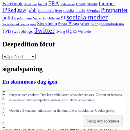
FRA
Facebook
Internet
Google
historia
fildelning
fotboll
födelsedag
Piratpartiet
IPRed
jobb
kalendern
media
JMW
livet
musik
Mymlan
sociala medier
politik
SJ
Same Same But Different
präst
Stockholm
Stora Bloggpriset
Sverigedemokraterna
sorg
Socialdemokraterna
Twitter
TPB
tåg
tweepblogs
tävling
U2
Wikileaks
Deepedition förut
Deepedition
förut
signalspaning
En skammens dag igen
En vis man har sagt: For to be free is not merely to cast off one’s
Integritet och cookies: Den här webbplatsen använder cookies. Genom att fortsätta
chains, but to live in a way that respects and enhances the freedom
använda den här webbplatsen godkänner du deras användning.
of others. Det känns som ett bra citat att börja med. Nelson Mandela.
I grunden det som alla individer borde se som en viktig regel. För
Om du vill veta mer, inklusive hur du kontrollerar cookies, se:
Cookie-policy
[…]
"En
Läs mer
skammens
Drivs med WordPress
|
Tema: Intergalactic av
WordPress.com
.