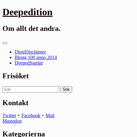
Gå
Deepedition
till
innehåll
Om allt det andra.
Primär
meny
DeepDisclaimer
Blogg 100 anno 2014
DeepedSamlat
Frisöket
Sök
efter:
Kontakt
Twitter
+
Facebook
+
Mail
Mastodon
Kategorierna