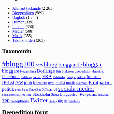
Allmänt tyckande
(2 261)
Bloggosfären
(589)
Dagbok
(1 244)
Humor
(339)
Internet
(356)
Medier
(508)
Musik
(355)
Tekniknörderi
(265)
Taxonomin
#blogg100
bloggar
blogg
bloggande
barn
bloggare
Borlänge
deepedition
Brit Stakston
bloggosfären
demokrati
FRA
Facebook
Internet
Google
historia
fildelning
fotboll
födelsedag
Piratpartiet
IPRed
jobb
kalendern
media
JMW
livet
musik
Mymlan
sociala medier
politik
SJ
Same Same But Different
präst
Stockholm
Stora Bloggpriset
Sverigedemokraterna
sorg
Socialdemokraterna
Twitter
TPB
tåg
tweepblogs
tävling
U2
Wikileaks
Deepedition förut