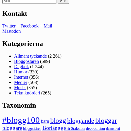
efter:
Kontakt
Twitter
+
Facebook
+
Mail
Mastodon
Kategorierna
Allmänt tyckande
(2 261)
Bloggosfären
(589)
Dagbok
(1 244)
Humor
(339)
Internet
(356)
Medier
(508)
Musik
(355)
Tekniknörderi
(265)
Taxonomin
#blogg100
bloggar
blogg
bloggande
barn
bloggare
Borlänge
deepedition
Brit Stakston
bloggosfären
demokrati