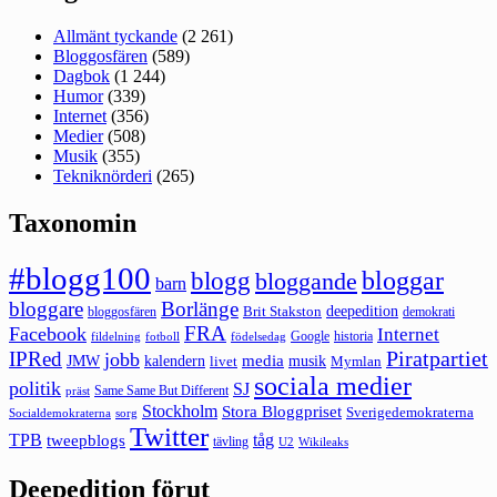
Allmänt tyckande
(2 261)
Bloggosfären
(589)
Dagbok
(1 244)
Humor
(339)
Internet
(356)
Medier
(508)
Musik
(355)
Tekniknörderi
(265)
Taxonomin
#blogg100
bloggar
blogg
bloggande
barn
bloggare
Borlänge
deepedition
Brit Stakston
bloggosfären
demokrati
FRA
Facebook
Internet
Google
historia
fildelning
fotboll
födelsedag
Piratpartiet
IPRed
jobb
kalendern
media
JMW
livet
musik
Mymlan
sociala medier
politik
SJ
Same Same But Different
präst
Stockholm
Stora Bloggpriset
Sverigedemokraterna
sorg
Socialdemokraterna
Twitter
TPB
tåg
tweepblogs
tävling
U2
Wikileaks
Deepedition förut