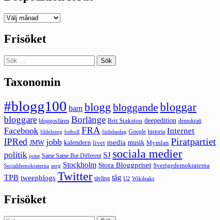
Deepedition
förut
Frisöket
Sök
efter:
Taxonomin
#blogg100
bloggar
blogg
bloggande
barn
bloggare
Borlänge
deepedition
Brit Stakston
bloggosfären
demokrati
FRA
Facebook
Internet
Google
historia
fildelning
fotboll
födelsedag
Piratpartiet
IPRed
jobb
kalendern
media
JMW
livet
musik
Mymlan
sociala medier
politik
SJ
Same Same But Different
präst
Stockholm
Stora Bloggpriset
Sverigedemokraterna
sorg
Socialdemokraterna
Twitter
TPB
tåg
tweepblogs
tävling
U2
Wikileaks
Frisöket
Sök