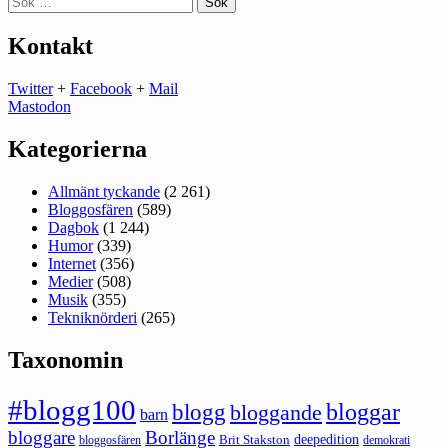
efter:
Kontakt
Twitter
+
Facebook
+
Mail
Mastodon
Kategorierna
Allmänt tyckande
(2 261)
Bloggosfären
(589)
Dagbok
(1 244)
Humor
(339)
Internet
(356)
Medier
(508)
Musik
(355)
Tekniknörderi
(265)
Taxonomin
#blogg100
bloggar
blogg
bloggande
barn
bloggare
Borlänge
deepedition
Brit Stakston
bloggosfären
demokrati