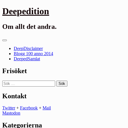
Gå
Deepedition
till
innehåll
Om allt det andra.
Primär
meny
DeepDisclaimer
Blogg 100 anno 2014
DeepedSamlat
Frisöket
Sök
efter:
Kontakt
Twitter
+
Facebook
+
Mail
Mastodon
Kategorierna