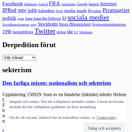
FRA
Facebook
Internet
Google
historia
fildelning
fotboll
födelsedag
Piratpartiet
IPRed
jobb
kalendern
media
JMW
livet
musik
Mymlan
sociala medier
politik
SJ
Same Same But Different
präst
Stockholm
Stora Bloggpriset
Sverigedemokraterna
sorg
Socialdemokraterna
Twitter
TPB
tåg
tweepblogs
tävling
U2
Wikileaks
Deepedition förut
Deepedition
förut
sekterism
Den farliga mixen: nationalism och sekterism
Uppdatering 150929: Som av en händelse (faktiskt) inleder Helene
Lööw en artikelserie just om konspirationssekter online på DN. —
Integritet och cookies: Den här webbplatsen använder cookies. Genom att fortsätta
För en del kanske det är nytt att jag läst ganska mycket
använda den här webbplatsen godkänner du deras användning.
beteendevetenskap. Framförallt har jag läst mycket
religionsbeteendevetenskap. Det bygger mycket på att förstå hur
Om du vill veta mer, inklusive hur du kontrollerar cookies, se:
Cookie-policy
människor faktiskt beter sig och är i samband med att […]
"Den
Läs mer